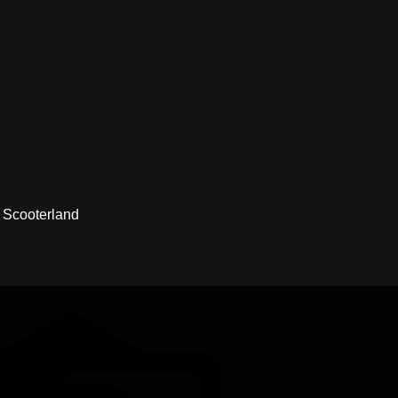
ra Scooterland
Credit
Card