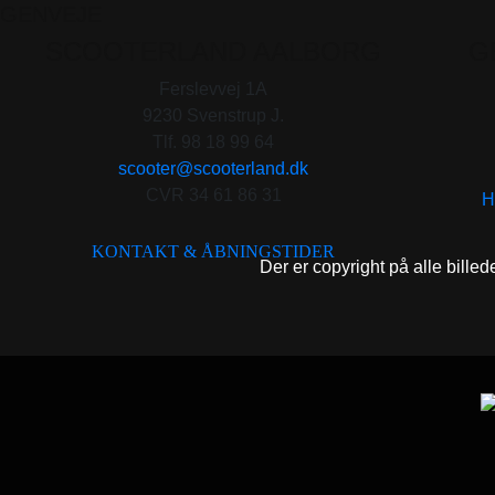
GENVEJE
SCOOTERLAND AALBORG
G
Ferslevvej 1A
9230 Svenstrup J.
Tlf. 98 18 99 64
scooter@scooterland.dk
CVR 34 61 86 31
H
KONTAKT & ÅBNINGSTIDER
Der er copyright på alle billed