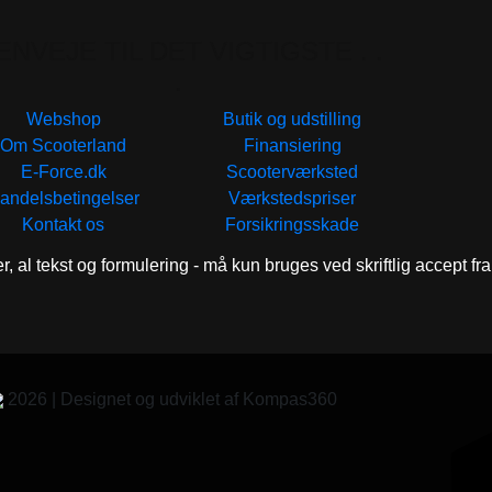
ENVEJE TIL DET VIGTIGSTE . .
.
Webshop
Butik og udstilling
Om Scooterland
Finansiering
E-Force.dk
Scooterværksted
andelsbetingelser
Værkstedspriser
Kontakt os
Forsikringsskade
er, al tekst og formulering - må kun bruges ved skriftlig accept f
2026 | Designet og udviklet af Kompas360