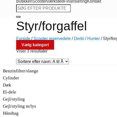
Butikken
Scooterværksted
Finansiering
Kontakt
Søg
efter:
Styr/forgaffel
Forside
/
Scooter reservedele
/
Derbi
/
Hunter
/
Styr/for
Vælg kategori
Viser 3 resultater
Benzinfilter/slange
Cylinder
Dæk
El-dele
Gejl/styling
Gejl/styling m/lys
Håndtag