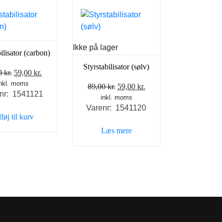
Ikke på lager
ilisator (carbon)
Styrstabilisator (sølv)
Den
Den
00
kr.
59,00
kr.
inkl. moms
oprindelige
aktuelle
Den
Den
89,00
kr.
59,00
kr.
nr: 1541121
pris
pris
inkl. moms
oprindelige
aktuelle
var:
er:
Varenr: 1541120
pris
pris
lføj til kurv
89,00 kr..
59,00 kr..
var:
er:
Læs mere
89,00 kr..
59,00 kr..