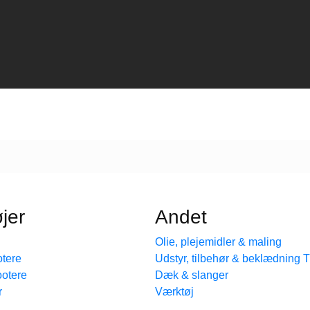
jer
Andet
Olie, plejemidler & maling
tere
Udstyr, tilbehør & beklædning
ootere
Dæk & slanger
r
Værktøj