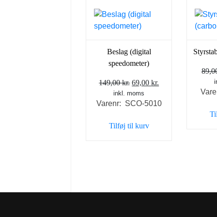
Beslag (digital
Styrstab
speedometer)
89,
Den
Den
149,00
kr.
69,00
kr.
Vare
inkl. moms
oprindelige
aktuelle
Varenr: SCO-5010
pris
pris
Ti
var:
er:
Tilføj til kurv
149,00 kr..
69,00 kr..