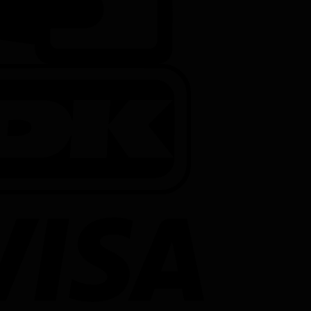
DanKort
Visa