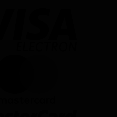
Visa
Electron
MasterCard
MasterCard
2