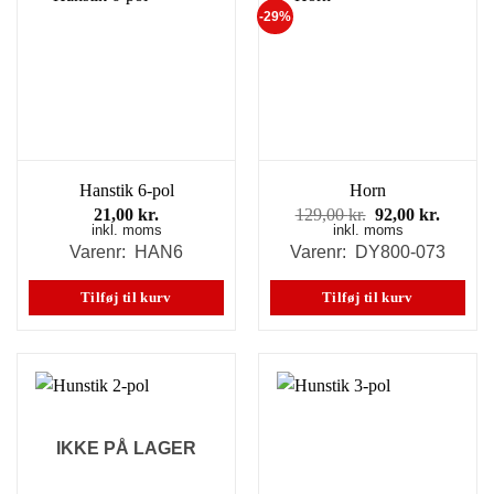
-29%
Hanstik 6-pol
Horn
Den
Den
21,00
kr.
129,00
kr.
92,00
kr.
inkl. moms
inkl. moms
oprindelige
aktuell
pris
pris
Varenr: HAN6
Varenr: DY800-073
var:
er:
129,00 kr..
92,00 k
Tilføj til kurv
Tilføj til kurv
IKKE PÅ LAGER