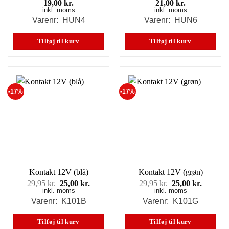
19,00
kr.
21,00
kr.
inkl. moms
inkl. moms
Varenr: HUN4
Varenr: HUN6
Tilføj til kurv
Tilføj til kurv
-17%
-17%
Kontakt 12V (blå)
Kontakt 12V (grøn)
Den
Den
Den
Den
29,95
kr.
25,00
kr.
29,95
kr.
25,00
kr.
inkl. moms
oprindelige
aktuelle
inkl. moms
oprindelige
aktuell
pris
pris
pris
pris
Varenr: K101B
Varenr: K101G
var:
er:
var:
er:
29,95 kr..
25,00 kr..
29,95 kr..
25,00 kr
Tilføj til kurv
Tilføj til kurv