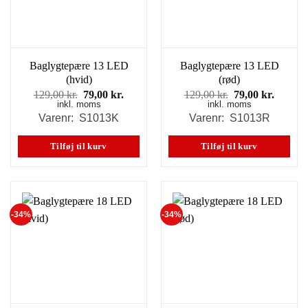
Baglygtepære 13 LED
Baglygtepære 13 LED
(hvid)
(rød)
Den
Den
Den
Den
129,00
kr.
79,00
kr.
129,00
kr.
79,00
kr.
inkl. moms
oprindelige
aktuelle
inkl. moms
oprindelige
aktuell
pris
pris
pris
pris
Varenr: S1013K
Varenr: S1013R
var:
er:
var:
er:
129,00 kr..
79,00 kr..
129,00 kr..
79,00 k
Tilføj til kurv
Tilføj til kurv
-34%
-34%