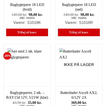
Baglygtepære 18 LED
Baglygtepære 18 LED
(hvid)
(rød)
Den
Den
Den
Den
149,00
kr.
98,00
kr.
149,00
kr.
98,00
kr.
inkl. moms
oprindelige
aktuelle
inkl. moms
oprindelige
aktuell
pris
pris
pris
pris
Varenr: S1018K
Varenr: S1018R
var:
er:
var:
er:
149,00 kr..
98,00 kr..
149,00 kr..
98,00 k
Tilføj til kurv
Tilføj til kurv
-20%
IKKE PÅ LAGER
Baglygtepærer, 2 stk. –
Batterilader Axcell AX2,
BAY15d 12V, 5/21W (klar)
6/12V 2A
Den
Den
43,90
kr.
35,00
kr.
369,00
kr.
inkl. moms
inkl. moms