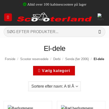
Fortsæt
Altid over 100 kabinescootere på lager
til
indhold
Søg
efter:
El-dele
Forside
/
Scooter reservedele
/
Derbi
/
Senda (før 2006)
/
El-dele
Vælg kategori