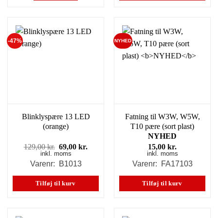
-47%
NYHED
Blinklyspære 13 LED
Fatning til W3W, W5W,
(orange)
T10 pære (sort plast)
NYHED
Den
Den
129,00
kr.
69,00
kr.
15,00
kr.
inkl. moms
oprindelige
aktuelle
inkl. moms
pris
pris
Varenr: B1013
Varenr: FA17103
var:
er:
129,00 kr..
69,00 kr..
Tilføj til kurv
Tilføj til kurv