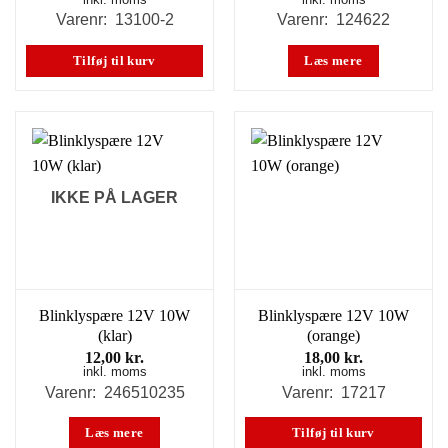
oprindelige
aktuelle
pris
pris
Varenr: 13100-2
Varenr: 124622
var:
er:
43,90 kr..
35,00 kr..
Tilføj til kurv
Læs mere
IKKE PÅ LAGER
Blinklyspære 12V 10W
Blinklyspære 12V 10W
(klar)
(orange)
12,00
kr.
18,00
kr.
inkl. moms
inkl. moms
Varenr: 246510235
Varenr: 17217
Læs mere
Tilføj til kurv