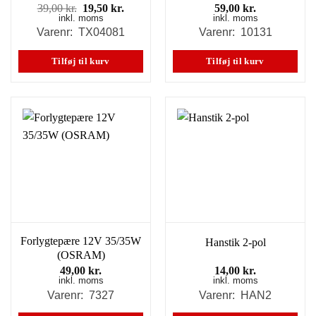
Den
Den
39,00
kr.
19,50
kr.
59,00
kr.
inkl. moms
oprindelige
aktuelle
inkl. moms
pris
pris
Varenr: TX04081
Varenr: 10131
var:
er:
39,00 kr..
19,50 kr..
Tilføj til kurv
Tilføj til kurv
Forlygtepære 12V 35/35W
Hanstik 2-pol
(OSRAM)
49,00
kr.
14,00
kr.
inkl. moms
inkl. moms
Varenr: 7327
Varenr: HAN2