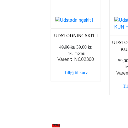
UDSTØDNINGSKIT I
UDSTØD
Den
Den
49,00
kr.
39,00
kr.
KU
inkl. moms
oprindelige
aktuelle
Varenr: NC02300
pris
pris
59,0
var:
er:
i
Tilføj til kurv
Vare
49,00 kr..
39,00 kr..
Til
-77%