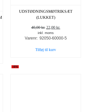
UDSTØDNINGSMØTRIKSÆT
M
(LUKKET)
Den
Den
40,00
kr.
22,00
kr.
inkl. moms
oprindelige
aktuelle
Varenr: 92050-60000-5
pris
pris
var:
er:
Tilføj til kurv
40,00 kr..
22,00 kr..
-8%