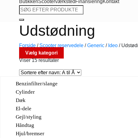
Butikken
Scooterværksted
Finansiering
Kontakt
Søg
efter:
Udstødning
Forside
/
Scooter reservedele
/
Generic
/
Ideo
/
Udstød
Vælg kategori
Viser 15 resultater
Benzinfilter/slange
Cylinder
Dæk
El-dele
Gejl/styling
Håndtag
Hjul/bremser