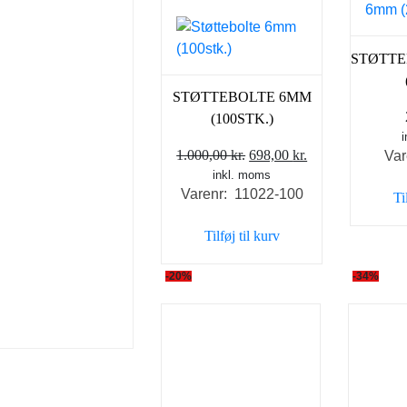
STØTT
STØTTEBOLTE 6MM
(100STK.)
Den
Den
1.000,00
kr.
698,00
kr.
Var
inkl. moms
oprindelige
aktuelle
Varenr: 11022-100
Ti
pris
pris
var:
er:
Tilføj til kurv
1.000,00 kr..
698,00 kr..
-20%
-34%