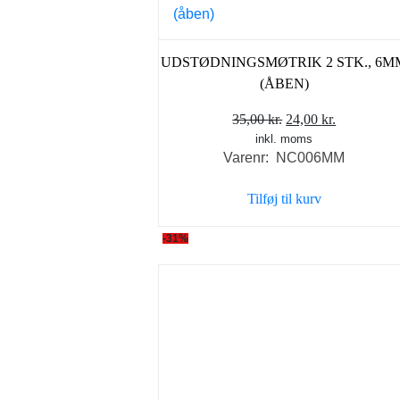
UDSTØDNINGSMØTRIK 2 STK., 6M
(ÅBEN)
Den
Den
35,00
kr.
24,00
kr.
inkl. moms
oprindelige
aktuelle
Varenr: NC006MM
pris
pris
var:
er:
Tilføj til kurv
35,00 kr..
24,00 kr..
-31%