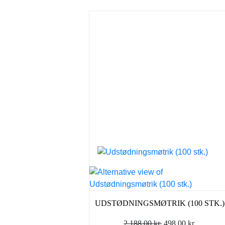
UDSTØDNINGSMØTRIK (100 STK.)
Den
Den
2.188,00
kr.
498,00
kr.