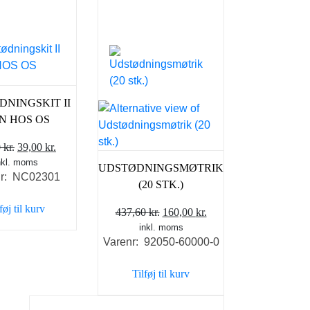
NINGSKIT II
N HOS OS
Den
Den
0
kr.
39,00
kr.
nkl. moms
oprindelige
aktuelle
UDSTØDNINGSMØTRIK
nr: NC02301
pris
pris
(20 STK.)
var:
er:
føj til kurv
Den
Den
437,60
kr.
160,00
kr.
59,00 kr..
39,00 kr..
inkl. moms
oprindelige
aktuelle
Varenr: 92050-60000-0
pris
pris
var:
er:
Tilføj til kurv
437,60 kr..
160,00 kr..