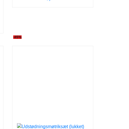
r..
-45%