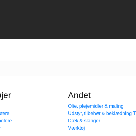
jer
Andet
Olie, plejemidler & maling
tere
Udstyr, tilbehør & beklædning
ootere
Dæk & slanger
r
Værktøj