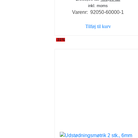
inkl. moms
oprindelige
aktuelle
Varenr: 92050-60000-1
pris
pris
var:
er:
Tilføj til kurv
2.188,00 kr..
498,00 k
-31%