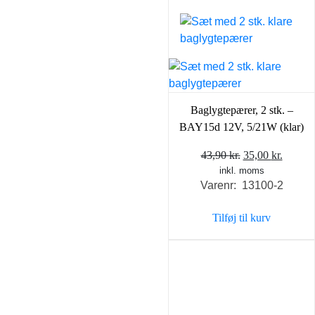
Baglygtepærer, 2 stk. –
BAY15d 12V, 5/21W (klar)
Den
Den
43,90
kr.
35,00
kr.
inkl. moms
oprindelige
aktuel
Varenr: 13100-2
pris
pris
var:
er:
Tilføj til kurv
43,90 kr..
35,00 k