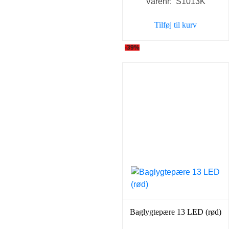
Varenr: S1013K
pris
pris
var:
er:
Tilføj til kurv
129,00 kr..
79,00 
-39%
Baglygtepære 13 LED (rød)