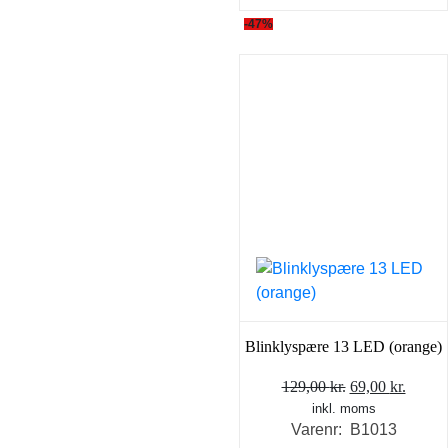
-47%
Blinklyspære 13 LED (orange)
Den
Den
129,00
kr.
69,00
kr.
inkl. moms
oprindelige
aktuel
Varenr: B1013
pris
pris