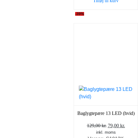
Tilføj til kurv
-39%
Baglygtepære 13 LED (hvid)
Den
Den
129,00
kr.
79,00
kr.
inkl. moms
oprindelige
aktuel