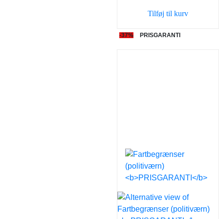
var:
er:
Tilføj til kurv
129,00 kr..
69,00 
-37%
PRISGARANTI