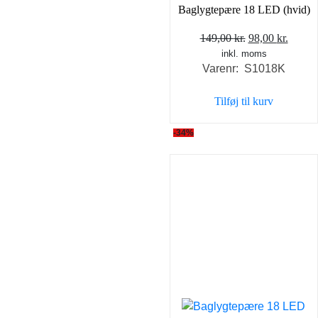
Baglygtepære 18 LED (hvid)
Den
Den
149,00
kr.
98,00
kr.
inkl. moms
oprindelige
aktuel
Varenr: S1018K
pris
pris
var:
er:
Tilføj til kurv
149,00 kr..
98,00 
-34%