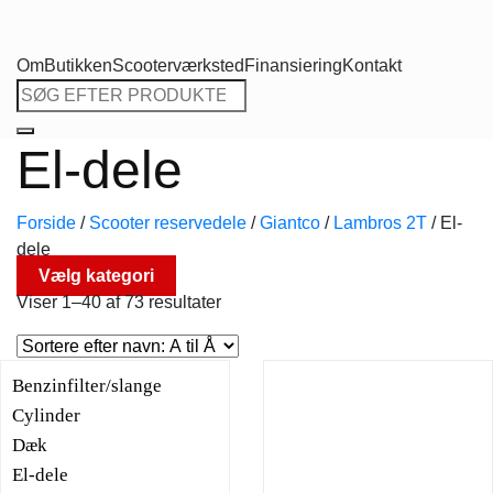
Om
Butikken
Scooterværksted
Finansiering
Kontakt
Søg
efter:
El-dele
Forside
/
Scooter reservedele
/
Giantco
/
Lambros 2T
/
El-
dele
Vælg kategori
Viser 1–40 af 73 resultater
Benzinfilter/slange
Cylinder
Dæk
El-dele