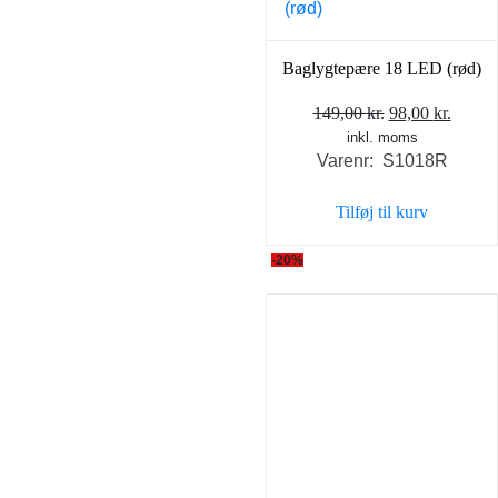
Baglygtepære 18 LED (rød)
Den
Den
149,00
kr.
98,00
kr.
inkl. moms
oprindelige
aktuel
Varenr: S1018R
pris
pris
var:
er:
Tilføj til kurv
149,00 kr..
98,00 
-20%