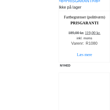
Ikke på lager
Fartbegrænser (politiværn)
PRISGARANTI
Den
Den
189,00
kr.
119,00
kr.
inkl. moms
oprindelige
aktue
Varenr: R1080
pris
pris
var:
er:
Læs mere
189,00 kr..
119,00
NYHED