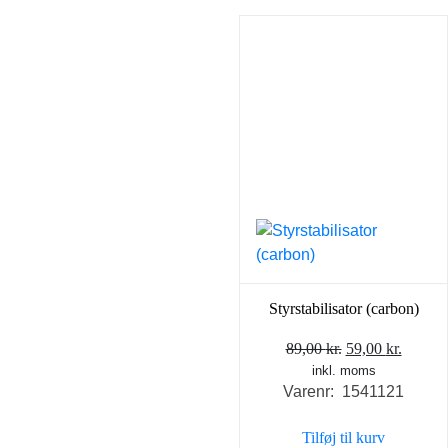
Styrstabilisator (carbon)
Den
Den
89,00
kr.
59,00
kr.
inkl. moms
oprindelige
aktuel
Varenr: 1541121
pris
pris
var:
er:
Tilføj til kurv
89,00 kr..
59,00 k