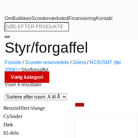
Om
Butikken
Scooterværksted
Finansiering
Kontakt
Søg
efter:
Styr/forgaffel
Forside
/
Scooter reservedele
/
Gilera
/
RCR/SMT (før
2006)
/
Styr/forgaffel
Vælg kategori
Viser 4 resultater
-51%
Benzinfilter/slange
Cylinder
Dæk
El-dele