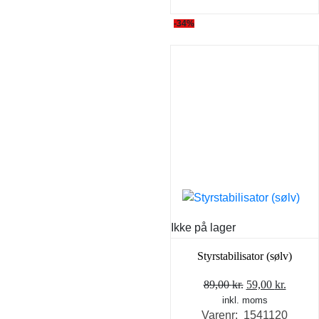
-34%
Ikke på lager
Styrstabilisator (sølv)
Den
Den
89,00
kr.
59,00
kr.
inkl. moms
oprindelige
aktuel
Varenr: 1541120
pris
pris