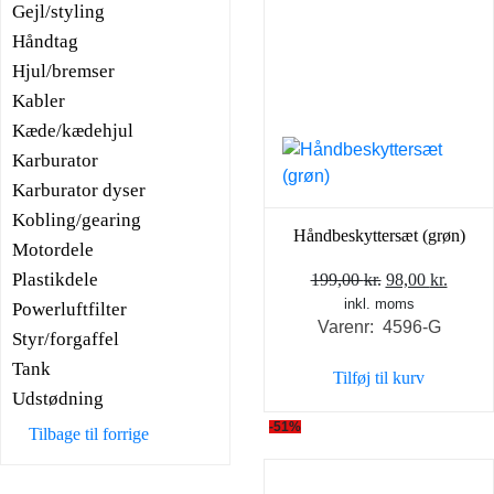
Gejl/styling
Håndtag
Hjul/bremser
Kabler
Kæde/kædehjul
Karburator
Karburator dyser
Kobling/gearing
Håndbeskyttersæt (grøn)
Motordele
Plastikdele
Den
Den
199,00
kr.
98,00
kr.
inkl. moms
oprindelige
aktuel
Powerluftfilter
Varenr: 4596-G
pris
pris
Styr/forgaffel
var:
er:
Tank
Tilføj til kurv
199,00 kr..
98,00 
Udstødning
-51%
Tilbage til forrige