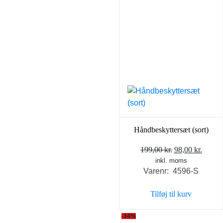
Håndbeskyttersæt (sort)
Den
Den
199,00
kr.
98,00
kr.
inkl. moms
oprindelige
aktuel
Varenr: 4596-S
pris
pris
var:
er:
Tilføj til kurv
199,00 kr..
98,00 
-34%