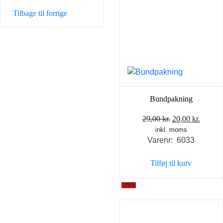
Tilbage til forrige
Bundpakning
Den
Den
29,00
kr.
20,00
kr.
inkl. moms
oprindelige
aktuel
Varenr: 6033
pris
pris
var:
er:
Tilføj til kurv
29,00 kr..
20,00 k
-25%