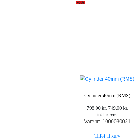
-6%
Cylinder 40mm (RMS)
Den
Den
798,00
kr.
749,00
kr.
inkl. moms
oprindelige
aktue
Varenr: 1000080021
pris
pris
var:
er:
Tilføj til kurv
798,00 kr..
749,0