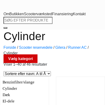
Om
Butikken
Scooterværksted
Finansiering
Kontakt
Søg
efter:
Cylinder
Forside
/
Scooter reservedele
/
Gilera
/
Runner AC
/
Cylinder
Vælg kategori
Viser 1–40 af 46 resultater
Benzinfilter/slange
Cylinder
Dæk
El-dele