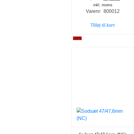
inkl. moms
oprindelige
aktuel
Varenr: 800012
pris
pris
var:
er:
Tilføj til kurv
59,00 kr..
49,00 k
-29%