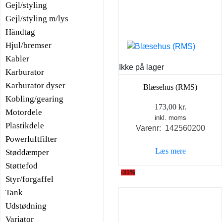
Gejl/styling
Gejl/styling m/lys
Håndtag
Hjul/bremser
Kabler
Ikke på lager
Karburator
Karburator dyser
Blæsehus (RMS)
Kobling/gearing
173,00
kr.
Motordele
inkl. moms
Plastikdele
Varenr: 142560200
Powerluftfilter
Læs mere
Støddæmper
Støttefod
-31%
Styr/forgaffel
Tank
Udstødning
Variator