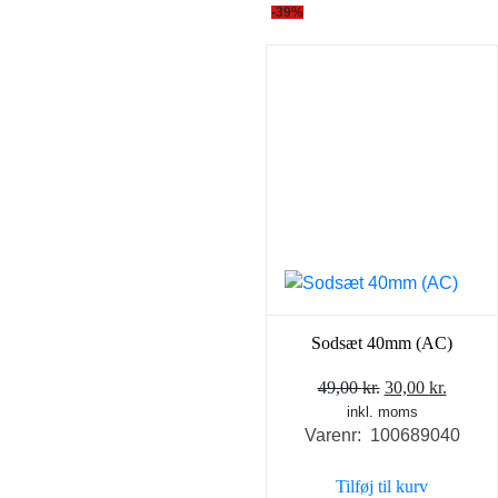
-39%
Sodsæt 40mm (AC)
Den
Den
49,00
kr.
30,00
kr.
inkl. moms
oprindelige
aktuel
Varenr: 100689040
pris
pris
var:
er:
Tilføj til kurv
49,00 kr..
30,00 k