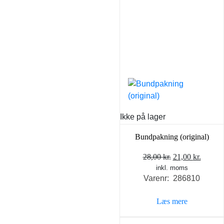
Ikke på lager
Bundpakning (original)
Den
Den
28,00
kr.
21,00
kr.
inkl. moms
oprindelige
aktuel
Varenr: 286810
pris
pris
var:
er:
Læs mere
28,00 kr..
21,00 k