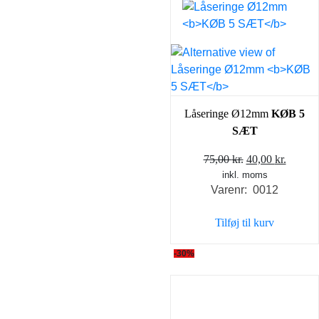
Låseringe Ø12mm
KØB 5
SÆT
Den
Den
75,00
kr.
40,00
kr.
inkl. moms
oprindelige
aktuel
Varenr: 0012
pris
pris
var:
er:
Tilføj til kurv
75,00 kr..
40,00 k
-30%