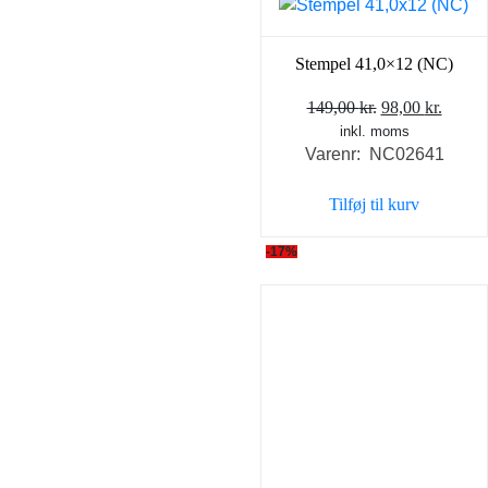
Stempel 41,0×12 (NC)
Den
Den
149,00
kr.
98,00
kr.
inkl. moms
oprindelige
aktuel
Varenr: NC02641
pris
pris
var:
er:
Tilføj til kurv
149,00 kr..
98,00 
-17%