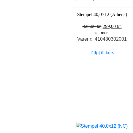
Stempel 40,0×12 (Athena)
Den
Den
325,00
kr.
299,00
kr.
inkl. moms
oprindelige
aktue
Varenr: 410480302001
pris
pris
var:
er:
Tilføj til kurv
325,00 kr..
299,0