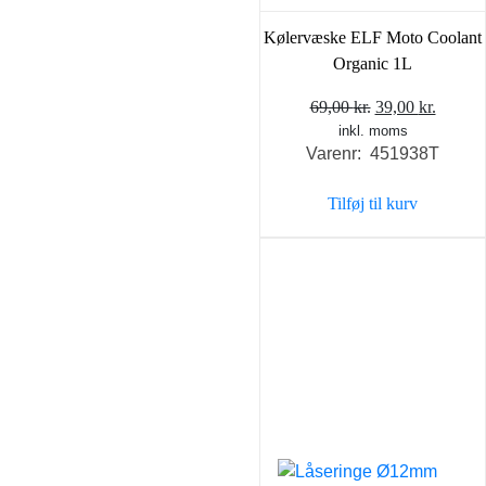
Kølervæske ELF Moto Coolant
Organic 1L
Den
Den
69,00
kr.
39,00
kr.
inkl. moms
oprindelige
aktuel
Varenr: 451938T
pris
pris
var:
er:
Tilføj til kurv
69,00 kr..
39,00 k