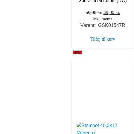
Sodsæt 47/47,6mm (NC)
Den
Den
69,00
kr.
49,00
kr.
inkl. moms
oprindelige
aktuel
Varenr: GSK01547R
pris
pris
var:
er:
Tilføj til kurv
69,00 kr..
49,00 k
-8%