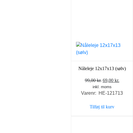
Nåleleje 12x17x13 (sølv)
Den
Den
99,00
kr.
69,00
kr.
inkl. moms
oprindelige
aktuel
Varenr: HE-121713
pris
pris
var:
er:
Tilføj til kurv
99,00 kr..
69,00 k