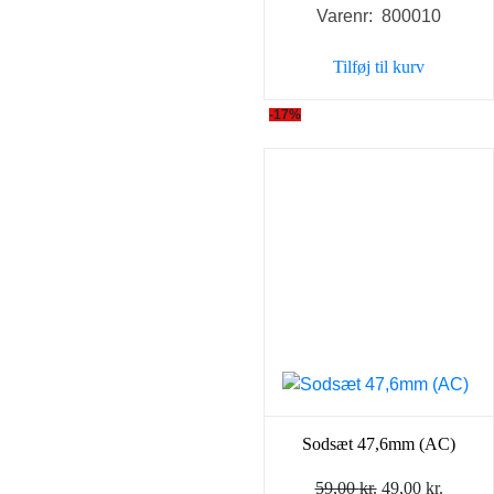
Varenr: 800010
pris
pris
var:
er:
Tilføj til kurv
49,00 kr..
39,00 k
-17%
Sodsæt 47,6mm (AC)
Den
Den
59,00
kr.
49,00
kr.