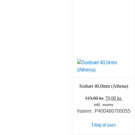
Sodsæt 40,0mm (Athena)
Den
Den
119,00
kr.
79,00
kr.
inkl. moms
oprindelige
aktuel
Varenr: P400480700055
pris
pris
var:
er:
Tilføj til kurv
119,00 kr..
79,00 