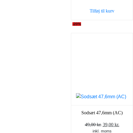
var:
er:
Tilføj til kurv
98,00 kr..
69,00 k
-20%
Sodsæt 47,6mm (AC)
Den
Den
49,00
kr.
39,00
kr.
inkl. moms
oprindelige
aktuel