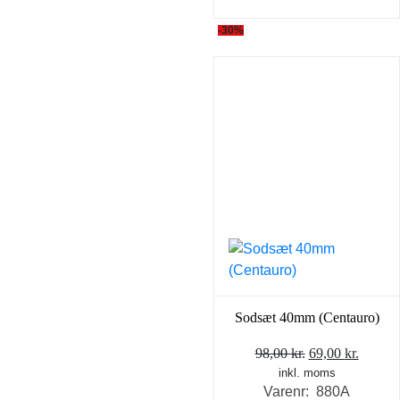
-30%
Sodsæt 40mm (Centauro)
Den
Den
98,00
kr.
69,00
kr.
inkl. moms
oprindelige
aktuel
Varenr: 880A
pris
pris