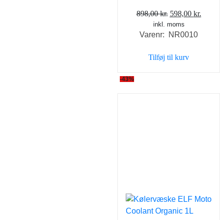
Den
Den
898,00
kr.
598,00
kr.
inkl. moms
oprindelige
aktue
Varenr: NR0010
pris
pris
var:
er:
Tilføj til kurv
898,00 kr..
598,0
-43%