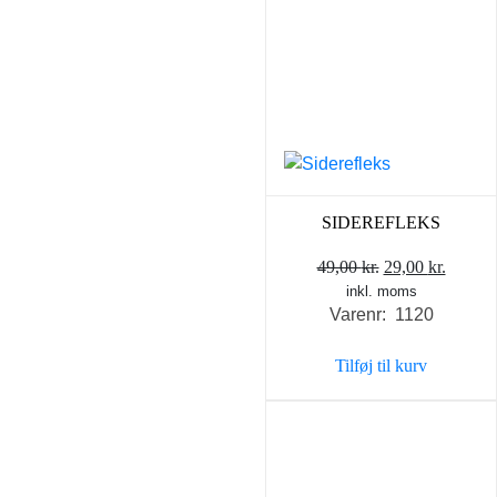
SIDEREFLEKS
Den
Den
49,00
kr.
29,00
kr.
inkl. moms
oprindelige
aktuel
Varenr: 1120
pris
pris
var:
er:
Tilføj til kurv
49,00 kr..
29,00 k