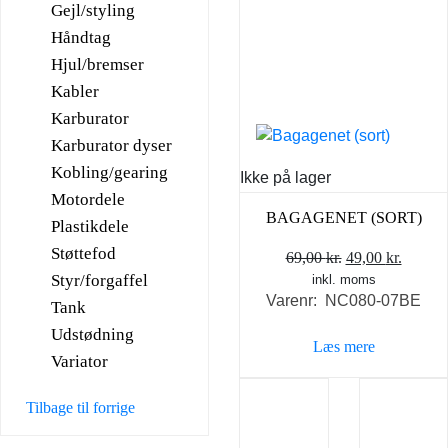
Gejl/styling
Håndtag
Hjul/bremser
Kabler
Karburator
Karburator dyser
Kobling/gearing
Ikke på lager
Motordele
BAGAGENET (SORT)
Plastikdele
Støttefod
Den
Den
69,00
kr.
49,00
kr.
Styr/forgaffel
inkl. moms
oprindelige
aktuel
Varenr: NC080-07BE
pris
pris
Tank
var:
er:
Udstødning
Læs mere
69,00 kr..
49,00 k
Variator
Tilbage til forrige