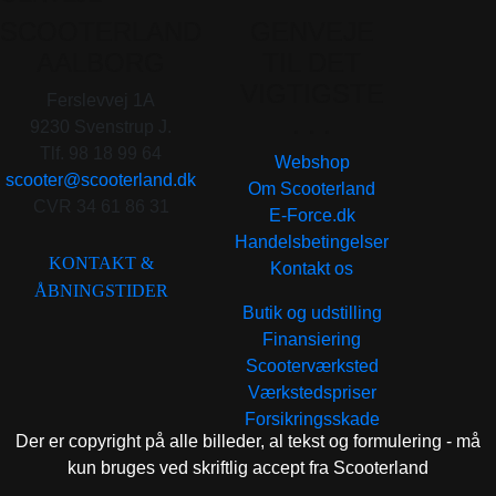
SCOOTERLAND
GENVEJE
AALBORG
TIL DET
VIGTIGSTE
Ferslevvej 1A
. . .
9230 Svenstrup J.
Tlf. 98 18 99 64
Webshop
scooter@scooterland.dk
Om Scooterland
CVR 34 61 86 31
E-Force.dk
Handelsbetingelser
KONTAKT &
Kontakt os
ÅBNINGSTIDER
Butik og udstilling
Finansiering
Scooterværksted
Værkstedspriser
Forsikringsskade
Der er copyright på alle billeder, al tekst og formulering - må
kun bruges ved skriftlig accept fra Scooterland