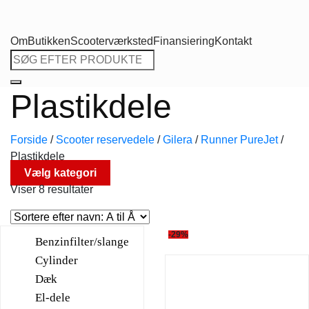
Om
Butikken
Scooterværksted
Finansiering
Kontakt
Søg
efter:
Plastikdele
Forside
/
Scooter reservedele
/
Gilera
/
Runner PureJet
/
Plastikdele
Vælg kategori
Viser 8 resultater
-29%
Benzinfilter/slange
Cylinder
Dæk
El-dele