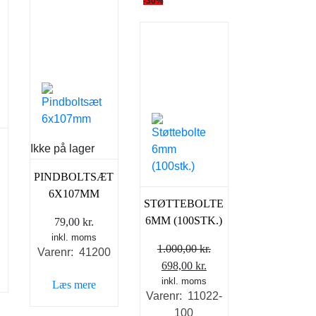
-30%
Ikke på lager
PINDBOLTSÆT
6X107MM
STØTTEBOLTE
6MM (100STK.)
79,00
kr.
inkl. moms
1.000,00
kr.
Varenr: 41200
Den
Den
698,00
kr.
oprindelige
inkl. moms
aktuelle
Læs mere
Varenr: 11022-
pris
pris
100
var:
er: