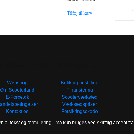
Ti
Tilføj til kurv
ENVEJE TIL DET VIGTIGSTE . .
.
Webshop
Butik og udstilling
Om Scooterland
Finansiering
E-Force.dk
Scooterværksted
andelsbetingelser
Værkstedspriser
Kontakt os
Forsikringsskade
er, al tekst og formulering - må kun bruges ved skriftlig accept f