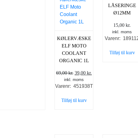
LÅSERINGE
Ø12MM
15,00
kr.
inkl. moms
KØLERVÆSKE
Varenr: 18911
ELF MOTO
Tilføj til kurv
COOLANT
ORGANIC 1L
Den
Den
69,00
kr.
39,00
kr.
inkl. moms
oprindelige
aktuelle
Varenr: 451938T
pris
pris
var:
er:
Tilføj til kurv
69,00 kr..
39,00 kr..