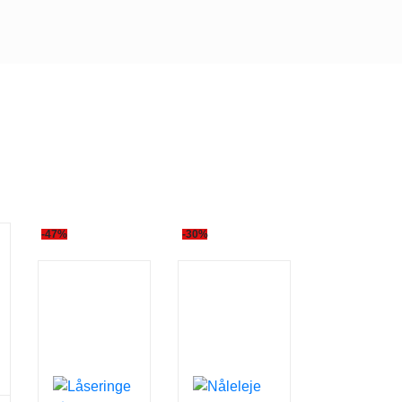
-47%
-30%