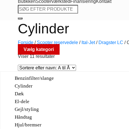
Butikken
Scooterværksted
Finansiering
Kontakt
Søg
efter:
Cylinder
Forside
/
Scooter reservedele
/
Ital-Jet
/
Dragster LC
/
C
Vælg kategori
Viser 11 resultater
Benzinfilter/slange
Cylinder
Dæk
El-dele
Gejl/styling
Håndtag
Hjul/bremser