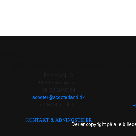
GENVEJE
SCOOTERLAND AALBORG
G
Ferslevvej 1A
9230 Svenstrup J.
Tlf. 98 18 99 64
scooter@scooterland.dk
CVR 34 61 86 31
H
KONTAKT & ÅBNINGSTIDER
Der er copyright på alle billed