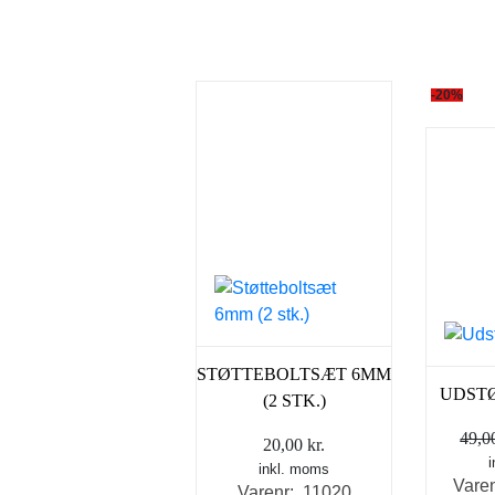
-20%
STØTTEBOLTSÆT 6MM
UDSTØ
(2 STK.)
49,
20,00
kr.
inkl. moms
Vare
Varenr: 11020