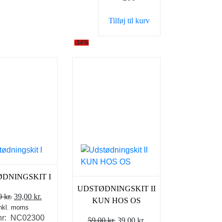
1.000,00 kr..
698,00 kr..
Tilføj til kurv
-34%
DNINGSKIT I
UDSTØDNINGSKIT II
Den
Den
00
kr.
39,00
kr.
KUN HOS OS
inkl. moms
oprindelige
aktuelle
nr: NC02300
pris
pris
Den
Den
59,00
kr.
39,00
kr.