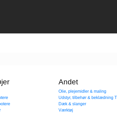
jer
Andet
Olie, plejemidler & maling
tere
Udstyr, tilbehør & beklædning
ootere
Dæk & slanger
r
Værktøj