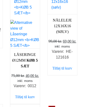
NÅLELEJE
12X16X16
2
(SØLV)
Den
Den
99,00
kr.
69,00
kr.
inkl. moms
oprindelige
aktuelle
Varenr: HE-
pris
pris
LÅSERINGE
121616
var:
er:
Ø12MM
KØB 5
99,00 kr..
69,00 kr..
SÆT
Tilføj til kurv
Den
Den
75,00
kr.
40,00
kr.
inkl. moms
oprindelige
aktuelle
Varenr: 0012
pris
pris
var:
er:
Tilføj til kurv
75,00 kr..
40,00 kr..