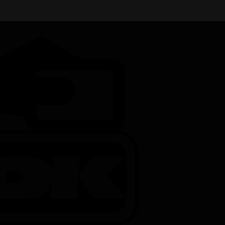
Credit
Card
DanKort