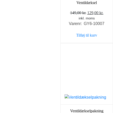
Ventildæksel
Den
Den
149,00
kr.
129,00
kr.
inkl. moms
oprindelige
aktue
Varenr: GY6-10007
pris
pris
var:
er:
Tilføj til kurv
149,00 kr..
129,0
Ventildækselpakning