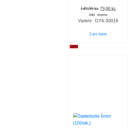
Den
Den
149,00
kr.
79,00
kr.
inkl. moms
oprindelige
aktuel
Varenr: GY6-30016
pris
pris
var:
er:
Læs mere
149,00 kr..
79,00 
-30%