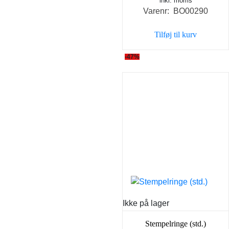
inkl. moms
oprindelige
aktue
Varenr: BO00290
pris
pris
var:
er:
Tilføj til kurv
289,00 kr..
219,0
-47%
Ikke på lager
Stempelringe (std.)