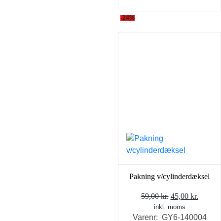
-24%
Pakning v/cylinderdæksel
Den
Den
59,00
kr.
45,00
kr.
inkl. moms
oprindelige
aktuel
Varenr: GY6-140004
pris
pris