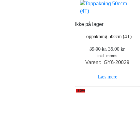
Ikke på lager
Toppakning 50ccm (4T)
Den
Den
39,00
kr.
35,00
kr.
inkl. moms
oprindelige
aktuel
Varenr: GY6-20029
pris
pris
var:
er:
Læs mere
39,00 kr..
35,00 k
-30%