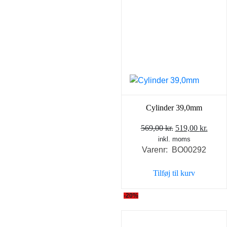
Cylinder 39,0mm
Den
Den
569,00
kr.
519,00
kr.
inkl. moms
oprindelige
aktue
Varenr: BO00292
pris
pris
var:
er:
Tilføj til kurv
569,00 kr..
519,0
-20%