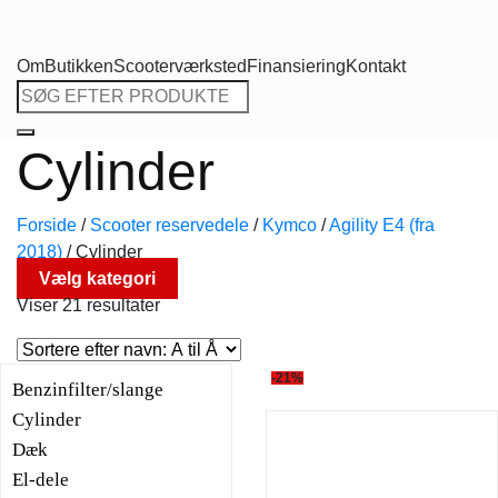
Om
Butikken
Scooterværksted
Finansiering
Kontakt
Søg
efter:
Cylinder
Forside
/
Scooter reservedele
/
Kymco
/
Agility E4 (fra
2018)
/
Cylinder
Vælg kategori
Viser 21 resultater
-21%
Benzinfilter/slange
Cylinder
Dæk
El-dele