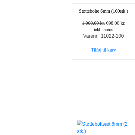
Støttebolte 6mm (100stk.)
Den
Den
1.000,00
kr.
698,00
kr.
inkl. moms
oprindelige
aktu
Varenr: 11022-100
pris
pris
var:
er:
Tilføj til kurv
1.000,00 kr..
698,0