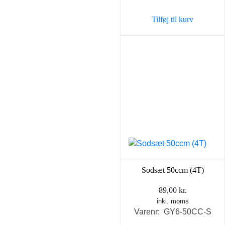
var:
er:
Tilføj til kurv
59,00 kr..
45,00 k
Sodsæt 50ccm (4T)
89,00
kr.
inkl. moms
Varenr: GY6-50CC-S