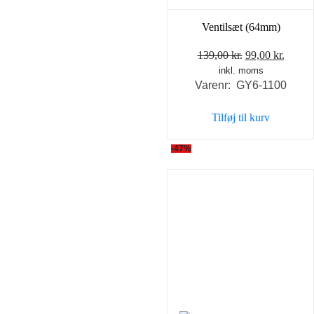
Ventilsæt (64mm)
Den
Den
139,00
kr.
99,00
kr.
inkl. moms
oprindelige
aktuel
Varenr: GY6-1100
pris
pris
var:
er:
Tilføj til kurv
139,00 kr..
99,00 
-47%