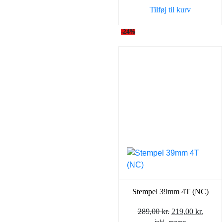
Tilføj til kurv
-24%
Stempel 39mm 4T (NC)
Den
Den
289,00
kr.
219,00
kr.