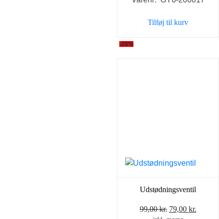
Tilføj til kurv
-20%
Udstødningsventil
Den
Den
99,00
kr.
79,00
kr.