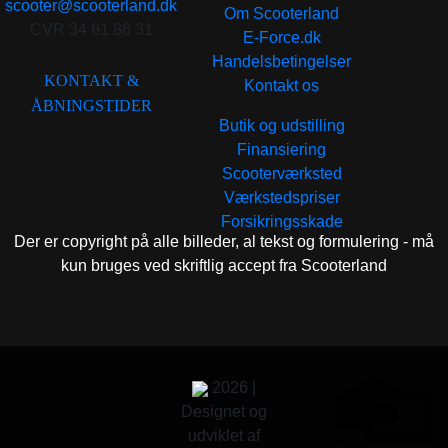
scooter@scooterland.dk
Om Scooterland
CVR 34 61 86 31
E-Force.dk
Handelsbetingelser
KONTAKT &
Kontakt os
ÅBNINGSTIDER
Butik og udstilling
Finansiering
Scooterværksted
Værkstedspriser
Forsikringsskade
Der er copyright på alle billeder, al tekst og formulering - må
kun bruges ved skriftlig accept fra Scooterland
2026 |
Designet og
udviklet af