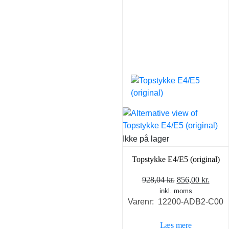
Ikke på lager
Topstykke E4/E5 (original)
Den
Den
928,04
kr.
856,00
kr.
inkl. moms
oprindelige
aktue
Varenr: 12200-ADB2-C00
pris
pris
var:
er:
Læs mere
928,04 kr..
856,0