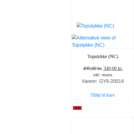
Topstykke (NC)
Den
Den
499,00
kr.
349,00
kr.
inkl. moms
oprindelige
aktue
Varenr: GY6-20014
pris
pris
var:
er:
Tilføj til kurv
499,00 kr..
349,0
-8%