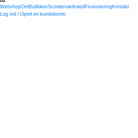
Webshop
Om
Butikken
Scooterværksted
Finansiering
Kontakt
Log ind / Opret en kundekonto