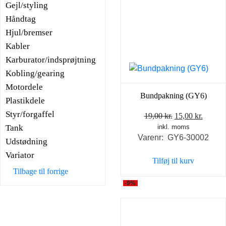
Gejl/styling
Håndtag
Hjul/bremser
Kabler
Karburator/indsprøjtning
Kobling/gearing
Motordele
Bundpakning (GY6)
Plastikdele
Styr/forgaffel
Den
Den
19,00
kr.
15,00
kr.
Tank
inkl. moms
oprindelige
aktuel
Varenr: GY6-30002
pris
pris
Udstødning
var:
er:
Variator
Tilføj til kurv
19,00 kr..
15,00 k
Tilbage til forrige
-9%