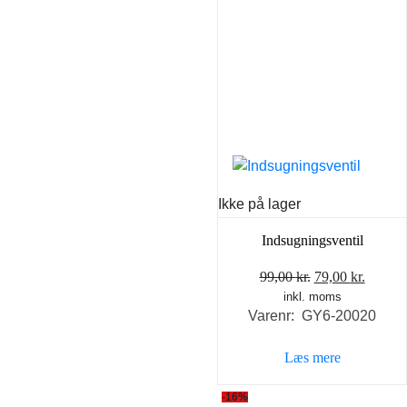
Ikke på lager
Indsugningsventil
Den
Den
99,00
kr.
79,00
kr.
inkl. moms
oprindelige
aktuel
Varenr: GY6-20020
pris
pris
var:
er:
Læs mere
99,00 kr..
79,00 k
-16%