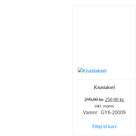
Knastaksel
Den
Den
299,00
kr.
250,00
kr.
inkl. moms
oprindelige
aktue
Varenr: GY6-20009
pris
pris
var:
er:
Tilføj til kurv
299,00 kr..
250,0