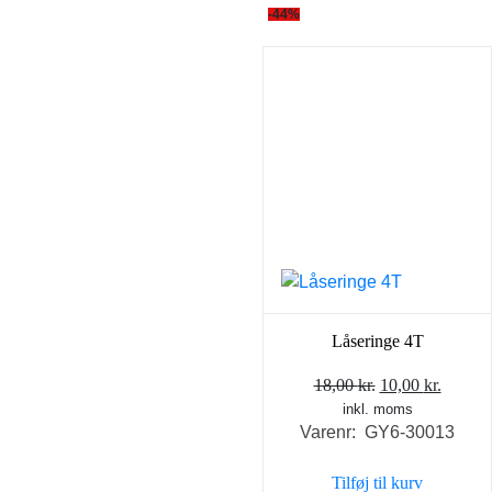
-44%
Låseringe 4T
Den
Den
18,00
kr.
10,00
kr.
inkl. moms
oprindelige
aktuel
Varenr: GY6-30013
pris
pris
var:
er:
Tilføj til kurv
18,00 kr..
10,00 k