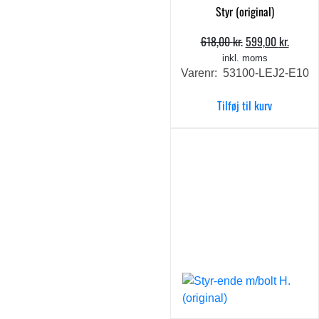
Styr (original)
618,00
kr.
599,00
kr.
Den
Den
oprindelige
aktuel
inkl. moms
Varenr: 53100-LEJ2-E10
pris
pris
var:
er:
Tilføj til kurv
618,00 kr..
599,00