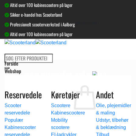
Fortsæt
Altid over 100 kabinescootere på lager
til
Sikker e-handel hos Scooterland
indhold
[gtranslate]
Professionelt scooterværksted i Aalborg
Altid over 100 kabinescootere på lager
Søg
Forside
efter:
Webshop
Log ind / Opret en kundekonto
Kurv /
0,00
kr.
Kurv
Reservedele
Køretøjer
Andet
Scooter
Scootere
Olie, plejemidler
reservedele
Kabinescootere
& maling
Ingen varer i kurven.
Mobility
Udstyr, tilbehør
Tilbage til shoppen
Kabinescooter
scootere
& beklædning
reservedele
El-ladcykler