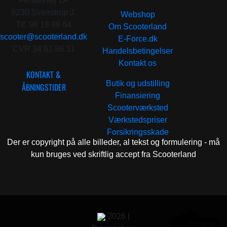
Ferslevvej 1A
9230 Svenstrup J.
Webshop
Tlf. 98 18 99 64
Om Scooterland
scooter@scooterland.dk
E-Force.dk
CVR 34 61 86 31
Handelsbetingelser
Kontakt os
KONTAKT &
Butik og udstilling
ÅBNINGSTIDER
Finansiering
Scooterværksted
Værkstedspriser
Forsikringsskade
Der er copyright på alle billeder, al tekst og formulering - må
kun bruges ved skriftlig accept fra Scooterland
2026 |