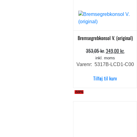
Bremsegrebkonsol V. (original)
353,05
kr.
349,00
kr.
Den
Den
oprindelige
aktuel
inkl. moms
Varenr: 5317B-LCD1-C00
pris
pris
var:
er:
Tilføj til kurv
353,05 kr..
349,00
-59%