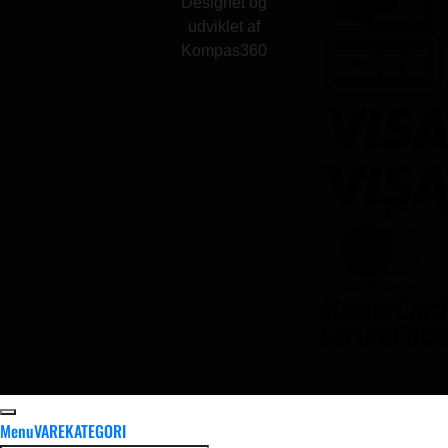
Designet og
udviklet af
Kompas360
Menu
VAREKATEGORI