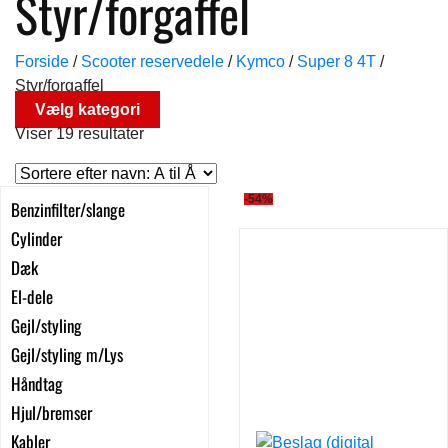
Styr/forgaffel
Forside
/
Scooter reservedele
/
Kymco
/
Super 8 4T
/
Styr/forgaffel
Vælg kategori
Viser 19 resultater
-54%
Benzinfilter/slange
Cylinder
Dæk
El-dele
Gejl/styling
Gejl/styling m/Lys
Håndtag
Hjul/bremser
Kabler