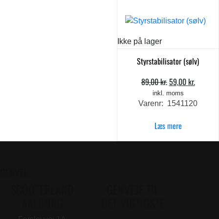
Ikke på lager
Styrstabilisator (sølv)
89,00
kr.
59,00
kr.
Den
Den
oprindelige
aktuell
inkl. moms
Varenr: 1541120
pris
pris
var:
er:
Læs mere
89,00 kr..
59,00 k
GENVEJE
SCOOTERLAND
GENVEJE TIL
AALBORG
DET VIGTIGSTE
. . .