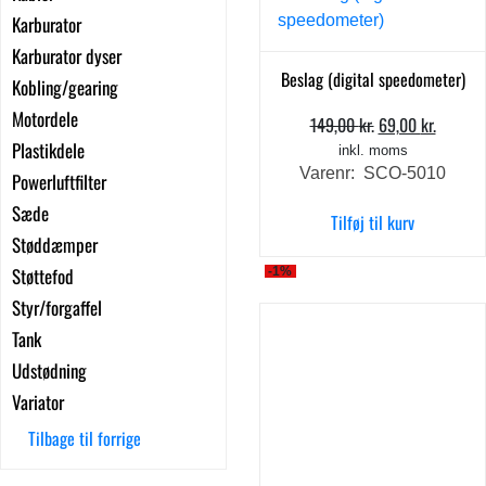
Karburator
Karburator dyser
Beslag (digital speedometer)
Kobling/gearing
Motordele
149,00
kr.
69,00
kr.
Den
Den
Plastikdele
oprindelige
aktuel
inkl. moms
Varenr: SCO-5010
pris
pris
Powerluftfilter
var:
er:
Sæde
Tilføj til kurv
149,00 kr..
69,00 k
Støddæmper
Støttefod
-1%
Styr/forgaffel
Tank
Udstødning
Variator
Tilbage til forrige