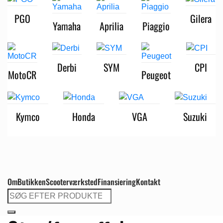
PGO
Gilera
Yamaha
Aprilia
Piaggio
Derbi
SYM
CPI
MotoCR
Peugeot
Kymco
Honda
VGA
Suzuki
Om
Butikken
Scooterværksted
Finansiering
Kontakt
Søg
efter: