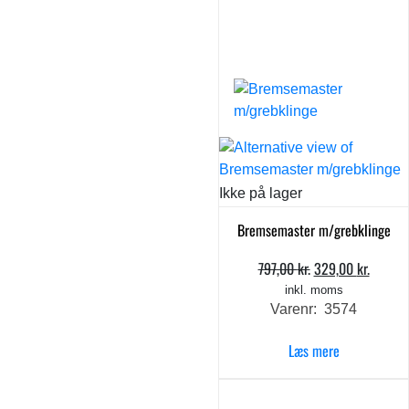
Ikke på lager
Bremsemaster m/grebklinge
797,00
kr.
329,00
kr.
Den
Den
oprindelige
aktuel
inkl. moms
Varenr: 3574
pris
pris
var:
er:
Læs mere
797,00 kr..
329,00