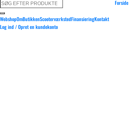
Forside
Søg
efter:
Webshop
Om
Butikken
Scooterværksted
Finansiering
Kontakt
Log ind / Opret en kundekonto