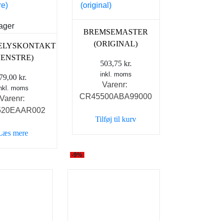
lager
BREMSEMASTER
(ORIGINAL)
ELYSKONTAKT
VENSTRE)
503,75
kr.
inkl. moms
79,00
kr.
Varenr:
inkl. moms
CR45500ABA99000
Varenr:
520EAAR002
Tilføj til kurv
Læs mere
-9%