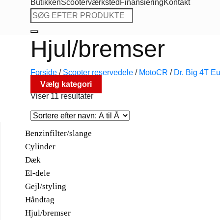
Butikken
Scooterværksted
Finansiering
Kontakt
Søg
efter:
Hjul/bremser
Forside
/
Scooter reservedele
/
MotoCR
/
Dr. Big 4T Eu
Vælg kategori
Viser 11 resultater
Benzinfilter/slange
Cylinder
Dæk
El-dele
Gejl/styling
Håndtag
Hjul/bremser