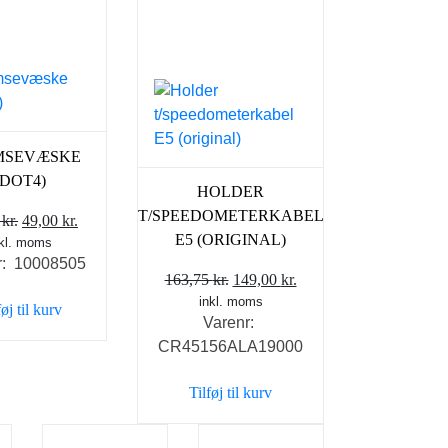
MSEVÆSKE
(DOT4)
HOLDER
T/SPEEDOMETERKABEL
Den
Den
0
kr.
49,00
kr.
E5 (ORIGINAL)
nkl. moms
oprindelige
aktuelle
r: 10008505
pris
pris
Den
Den
163,75
kr.
149,00
kr.
var:
er:
inkl. moms
oprindelige
aktuelle
føj til kurv
59,00 kr..
49,00 kr..
Varenr:
pris
pris
CR45156ALA19000
var:
er:
163,75 kr..
149,00 kr..
Tilføj til kurv