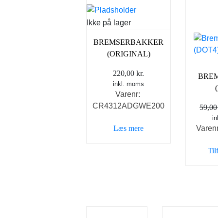
Ikke på lager
BREMSERBAKKER
(ORIGINAL)
220,00
kr.
BRE
inkl. moms
Varenr:
CR4312ADGWE200
59,0
i
Varen
Læs mere
Til