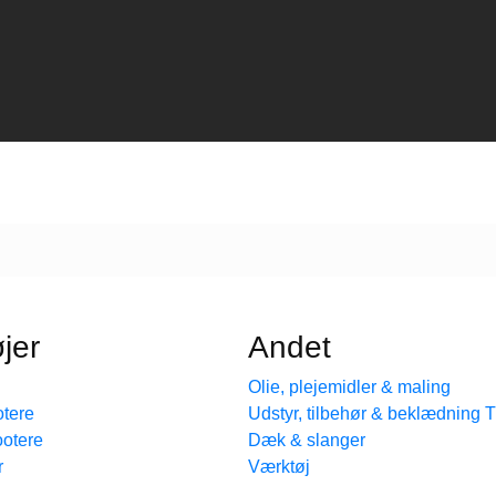
jer
Andet
Olie, plejemidler & maling
tere
Udstyr, tilbehør & beklædning
ootere
Dæk & slanger
r
Værktøj