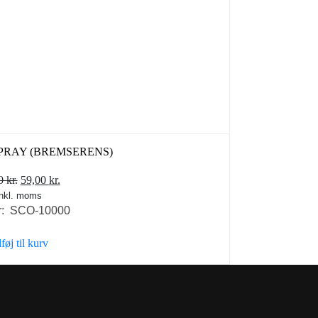
PRAY (BREMSERENS)
Den
Den
00
kr.
59,00
kr.
inkl. moms
oprindelige
aktuelle
r: SCO-10000
pris
pris
var:
er:
lføj til kurv
79,00 kr..
59,00 kr..