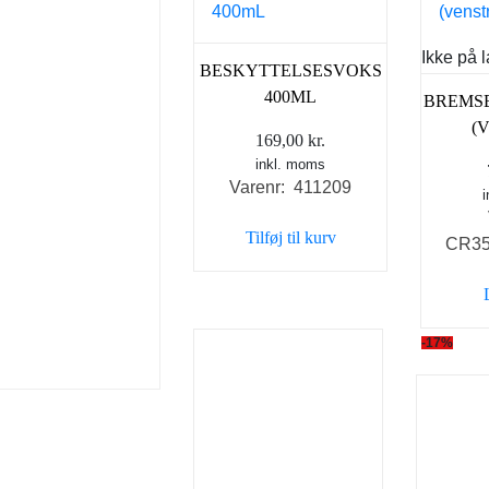
Ikke på 
BESKYTTELSESVOKS
400ML
BREMS
(
169,00
kr.
inkl. moms
Varenr: 411209
Tilføj til kurv
CR3
-17%