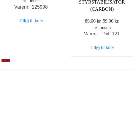
inkl. moms
STYRSTABILISATOR
Varenr: 125998
(CARBON)
Tilføj til kurv
Den
Den
89,00
kr.
59,00
kr.
inkl. moms
oprindelige
aktuel
Varenr: 1541121
pris
pris
var:
er:
Tilføj til kurv
89,00 kr..
59,00 k
-34%