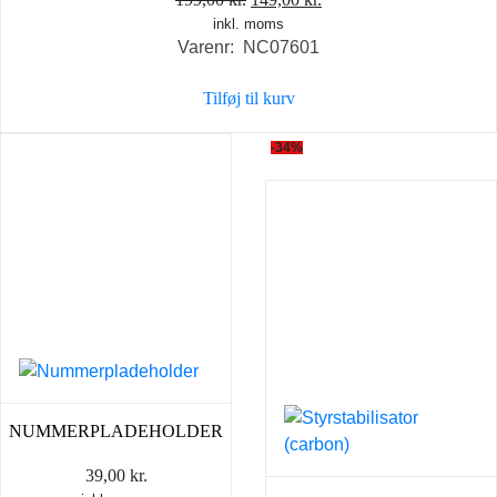
inkl. moms
oprindelige
aktuelle
Varenr: NC07601
pris
pris
var:
er:
Tilføj til kurv
199,00 kr..
149,00 kr..
-34%
NUMMERPLADEHOLDER
39,00
kr.