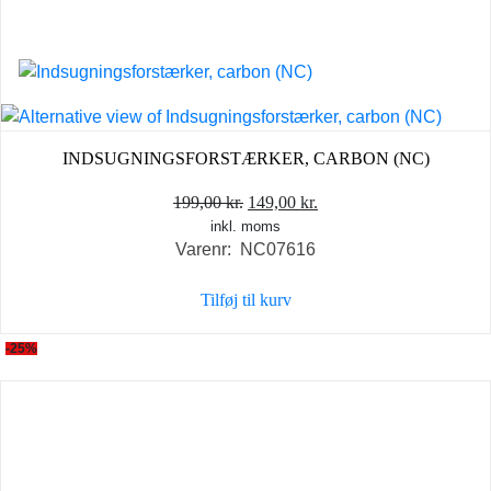
INDSUGNINGSFORSTÆRKER, CARBON (NC)
Den
Den
199,00
kr.
149,00
kr.
inkl. moms
oprindelige
aktuelle
Varenr: NC07616
pris
pris
var:
er:
Tilføj til kurv
199,00 kr..
149,00 kr..
-25%