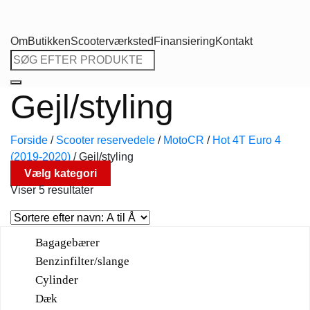
Om
Butikken
Scooterværksted
Finansiering
Kontakt
Søg
efter:
Gejl/styling
Forside
/
Scooter reservedele
/
MotoCR
/
Hot 4T Euro 4
(2019-2020)
/
Gejl/styling
Vælg kategori
Viser 5 resultater
Bagagebærer
Benzinfilter/slange
Cylinder
Dæk