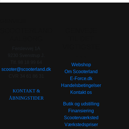
GENVEJE
SCOOTERLAND
GENVEJE
AALBORG
TIL DET
VIGTIGSTE
Ferslevvej 1A
. . .
9230 Svenstrup J.
Tlf. 98 18 99 64
Webshop
scooter@scooterland.dk
Om Scooterland
CVR 34 61 86 31
E-Force.dk
Handelsbetingelser
KONTAKT &
Kontakt os
ÅBNINGSTIDER
Butik og udstilling
Finansiering
Scooterværksted
Værkstedspriser