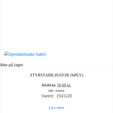
Ikke på lager
STYRSTABILISATOR (SØLV)
Den
Den
89,00
kr.
59,00
kr.
inkl. moms
oprindelige
aktuelle
Varenr: 1541120
pris
pris
var:
er:
Læs mere
89,00 kr..
59,00 kr..