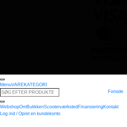
Menu
VAREKATEGORI
Søg
Forside
efter:
Webshop
Om
Butikken
Scooterværksted
Finansiering
Kontakt
Log ind / Opret en kundekonto