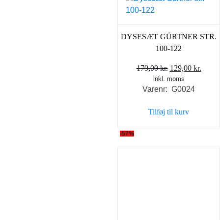
DYSESÆT GÜRTNER STR.
100-122
Den
Den
179,00
kr.
129,00
kr.
inkl. moms
oprindelige
aktue
Varenr: G0024
pris
pris
var:
er:
Tilføj til kurv
179,00 kr..
129,0
-57%