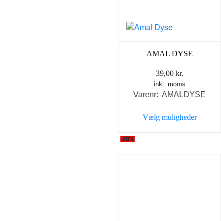
vælges
på
varesiden
AMAL DYSE
39,00
kr.
inkl. moms
Varenr: AMALDYSE
Vælg muligheder
Dette
-28%
vare
har
flere
varianter.
Mulighederne
kan
vælges