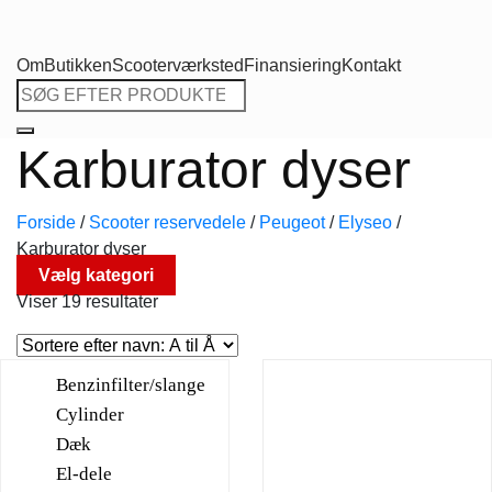
Om
Butikken
Scooterværksted
Finansiering
Kontakt
Søg
efter:
Karburator dyser
Forside
/
Scooter reservedele
/
Peugeot
/
Elyseo
/
Karburator dyser
Vælg kategori
Viser 19 resultater
Benzinfilter/slange
Cylinder
Dæk
El-dele