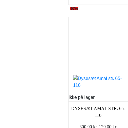
-57%
Ikke på lager
DYSESÆT AMAL STR. 65-
110
Den
Den
300,00
kr.
129,00
kr.