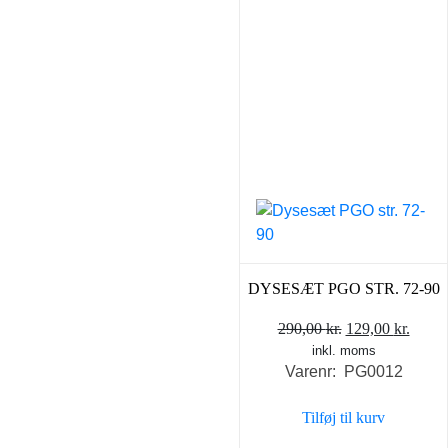
DYSESÆT PGO STR. 72-90
Den
Den
290,00
kr.
129,00
kr.
inkl. moms
oprindelige
aktue
Varenr: PG0012
pris
pris
var:
er:
Tilføj til kurv
290,00 kr..
129,0