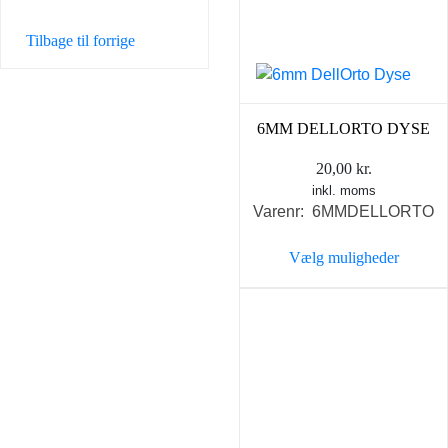
kan
vælges
Tilbage til forrige
på
varesiden
6MM DELLORTO DYSE
20,00
kr.
inkl. moms
Varenr: 6MMDELLORTO
Vælg muligheder
Dette
vare
har
flere
varianter.
Mulighederne
kan