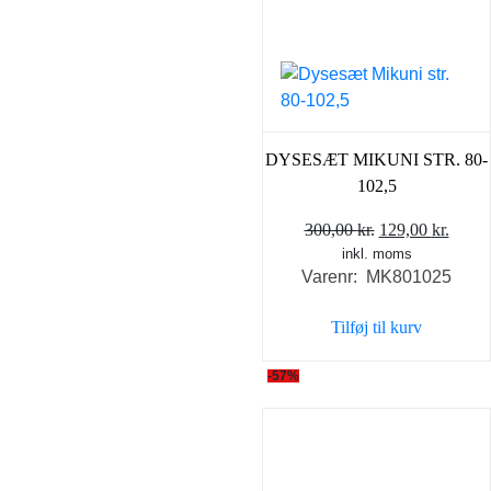
DYSESÆT MIKUNI STR. 80-
102,5
Den
Den
300,00
kr.
129,00
kr.
inkl. moms
oprindelige
aktue
Varenr: MK801025
pris
pris
var:
er:
Tilføj til kurv
300,00 kr..
129,0
-57%