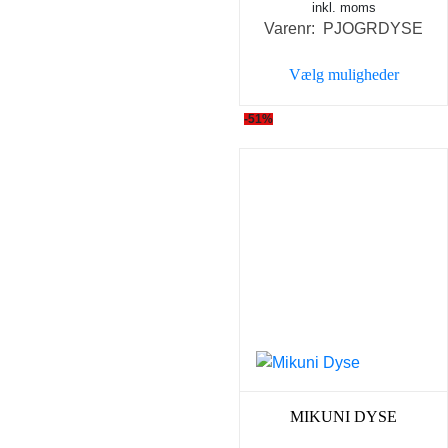
inkl. moms
Varenr: PJOGRDYSE
Vælg muligheder
Dette
-51%
vare
har
flere
varianter.
Mulighederne
kan
vælges
på
varesiden
MIKUNI DYSE