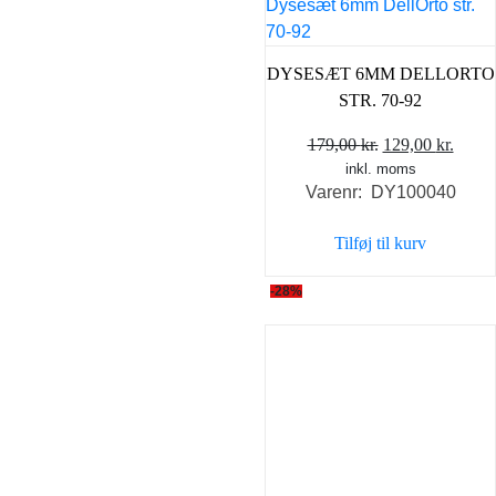
DYSESÆT 6MM DELLORTO
STR. 70-92
Den
Den
179,00
kr.
129,00
kr.
inkl. moms
oprindelige
aktue
Varenr: DY100040
pris
pris
var:
er:
Tilføj til kurv
179,00 kr..
129,0
-28%