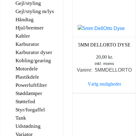
Gejl/styling
Gejl/styling m/lys
Håndtag
Hjul/bremser
Kabler
Karburator
5MM DELLORTO DYSE
Karburator dyser
20,00
kr.
Kobling/gearing
inkl. moms
Motordele
Varenr: 5MMDELLORTO
Plastikdele
Vælg muligheder
Powerluftfilter
Dette
Støddæmper
vare
Støttefod
har
Styr/forgaffel
flere
Tank
varianter.
Udstødning
Mulighederne
Variator