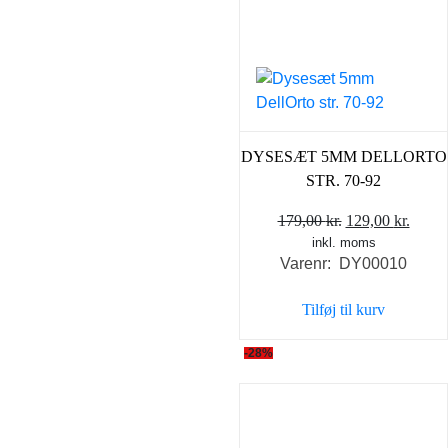
på
varesiden
DYSESÆT 5MM DELLORTO
STR. 70-92
Den
Den
179,00
kr.
129,00
kr.
inkl. moms
oprindelige
aktue
Varenr: DY00010
pris
pris
var:
er:
Tilføj til kurv
179,00 kr..
129,0
-28%