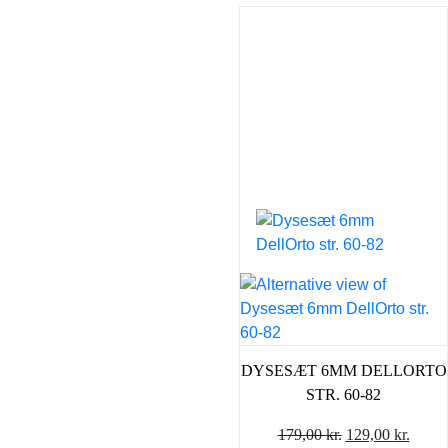
DYSESÆT 6MM DELLORTO
STR. 60-82
Den
Den
179,00
kr.
129,00
kr.