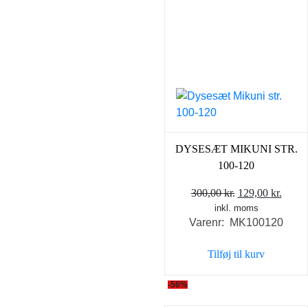
DYSESÆT MIKUNI STR.
100-120
Den
Den
300,00
kr.
129,00
kr.
inkl. moms
oprindelige
aktue
Varenr: MK100120
pris
pris
var:
er:
Tilføj til kurv
300,00 kr..
129,0
-56%