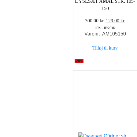
DYSESÆT AMAL STR. 105-
150
Den
Den
300,00
kr.
129,00
kr.
inkl. moms
oprindelige
aktue
Varenr: AM105150
pris
pris
var:
er:
Tilføj til kurv
300,00 kr..
129,0
-28%