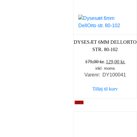
DYSESÆT 6MM DELLORTO
STR. 80-102
Den
Den
179,00
kr.
129,00
kr.
inkl. moms
oprindelige
aktue
Varenr: DY100041
pris
pris
var:
er:
Tilføj til kurv
179,00 kr..
129,0
-28%