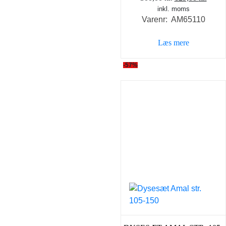
inkl. moms
oprindelige
aktue
Varenr: AM65110
pris
pris
var:
er:
Læs mere
300,00 kr..
129,0
-57%