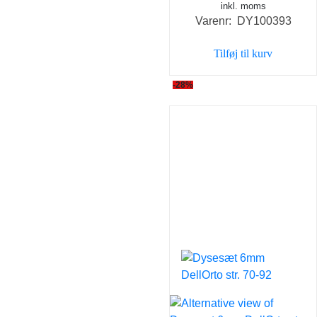
inkl. moms
oprindelige
aktue
Varenr: DY100393
pris
pris
var:
er:
Tilføj til kurv
179,00 kr..
129,0
-28%