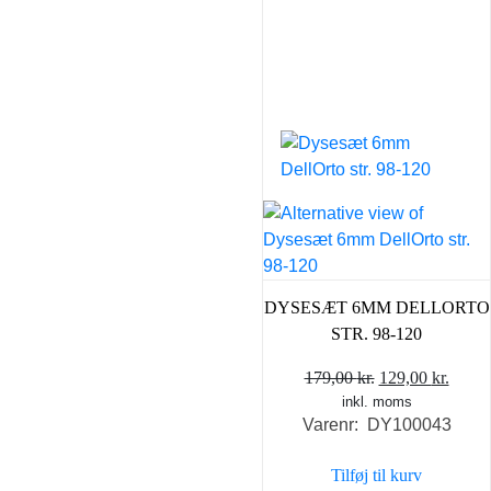
DYSESÆT 6MM DELLORTO
STR. 98-120
Den
Den
179,00
kr.
129,00
kr.
inkl. moms
oprindelige
aktue
Varenr: DY100043
pris
pris
var:
er:
Tilføj til kurv
179,00 kr..
129,0