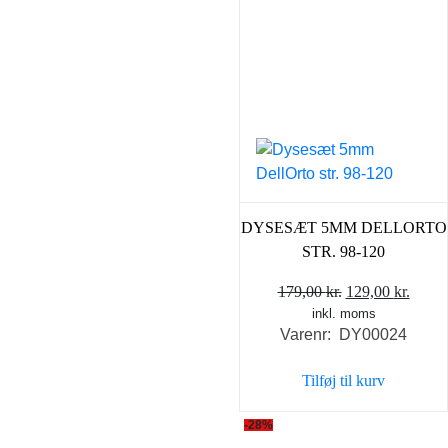
DYSESÆT 5MM DELLORTO
STR. 98-120
Den
Den
179,00
kr.
129,00
kr.
inkl. moms
oprindelige
aktue
Varenr: DY00024
pris
pris
var:
er:
Tilføj til kurv
179,00 kr..
129,0
-28%