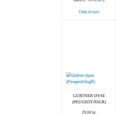
pris
pris
var:
er:
Tilføj til kurv
398,00 kr..
199,0
GÜRTNER DYSE
(PEUGEOT/JOGR)
29,00
kr.