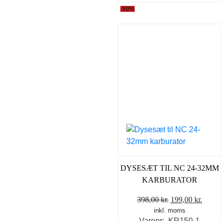
-50%
DYSESÆT TIL NC 24-32MM
KARBURATOR
Den
Den
398,00
kr.
199,00
kr.
inkl. moms
oprindelige
aktue
Varenr: KR150-1