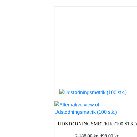
UDSTØDNINGSMØTRIK (100 STK.)
Den
Den
2.188,00
kr.
498,00
kr.