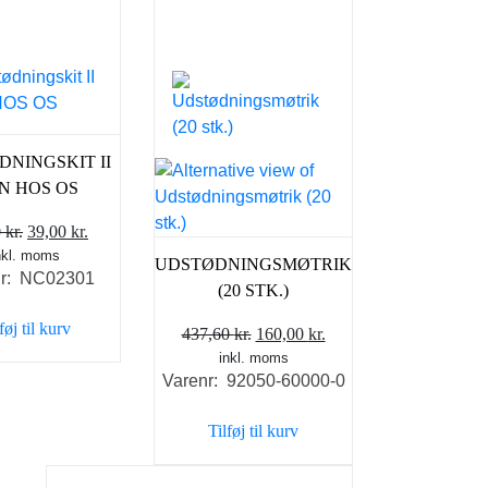
NINGSKIT II
N HOS OS
Den
Den
0
kr.
39,00
kr.
nkl. moms
oprindelige
aktuelle
UDSTØDNINGSMØTRIK
nr: NC02301
pris
pris
(20 STK.)
var:
er:
føj til kurv
Den
Den
437,60
kr.
160,00
kr.
59,00 kr..
39,00 kr..
inkl. moms
oprindelige
aktuelle
Varenr: 92050-60000-0
pris
pris
var:
er:
Tilføj til kurv
437,60 kr..
160,00 kr..