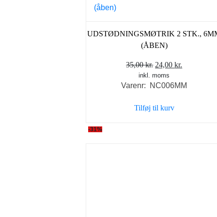
UDSTØDNINGSMØTRIK 2 STK., 6M
(ÅBEN)
Den
Den
35,00
kr.
24,00
kr.
inkl. moms
oprindelige
aktuelle
Varenr: NC006MM
pris
pris
var:
er:
Tilføj til kurv
35,00 kr..
24,00 kr..
-31%