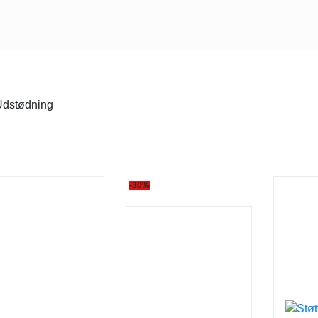
dstødning
-30%