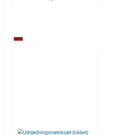
r..
-45%