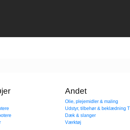
jer
Andet
Olie, plejemidler & maling
tere
Udstyr, tilbehør & beklædning
ootere
Dæk & slanger
r
Værktøj