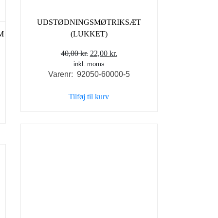
UDSTØDNINGSMØTRIKSÆT
M
(LUKKET)
Den
Den
40,00
kr.
22,00
kr.
inkl. moms
oprindelige
aktuelle
Varenr: 92050-60000-5
pris
pris
var:
er:
Tilføj til kurv
40,00 kr..
22,00 kr..