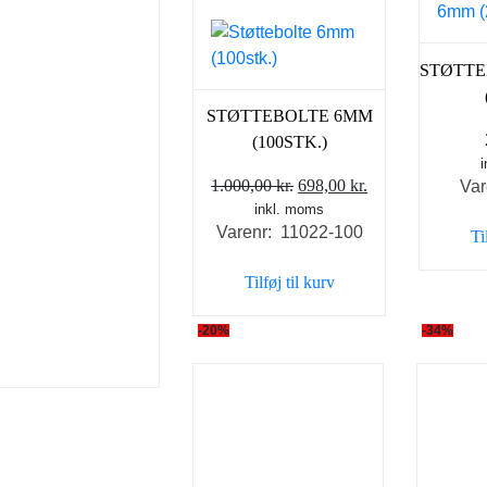
STØTT
STØTTEBOLTE 6MM
(100STK.)
Den
Den
1.000,00
kr.
698,00
kr.
Var
inkl. moms
oprindelige
aktuelle
Varenr: 11022-100
Ti
pris
pris
var:
er:
Tilføj til kurv
1.000,00 kr..
698,00 kr..
-20%
-34%