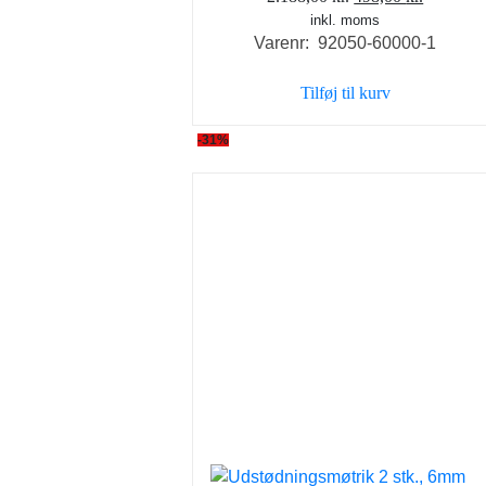
inkl. moms
oprindelige
aktuelle
Varenr: 92050-60000-1
pris
pris
var:
er:
Tilføj til kurv
2.188,00 kr..
498,00 k
-31%