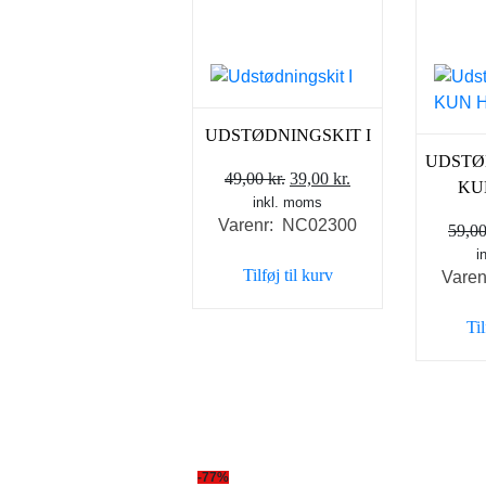
UDSTØDNINGSKIT I
UDSTØD
Den
Den
49,00
kr.
39,00
kr.
KU
inkl. moms
oprindelige
aktuelle
Varenr: NC02300
pris
pris
59,0
var:
er:
i
Tilføj til kurv
Vare
49,00 kr..
39,00 kr..
Til
-77%