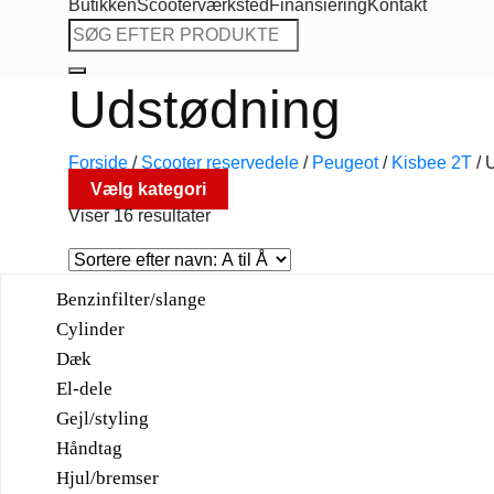
Butikken
Scooterværksted
Finansiering
Kontakt
Søg
efter:
Udstødning
Forside
/
Scooter reservedele
/
Peugeot
/
Kisbee 2T
/
U
Vælg kategori
Viser 16 resultater
Benzinfilter/slange
Cylinder
Dæk
El-dele
Gejl/styling
Håndtag
Hjul/bremser