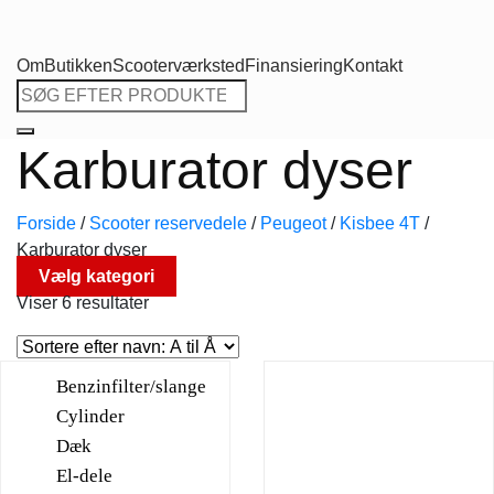
Om
Butikken
Scooterværksted
Finansiering
Kontakt
Søg
efter:
Karburator dyser
Forside
/
Scooter reservedele
/
Peugeot
/
Kisbee 4T
/
Karburator dyser
Vælg kategori
Viser 6 resultater
Benzinfilter/slange
Cylinder
Dæk
El-dele