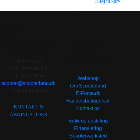
Tilføj til kurv
GENVEJE
SCOOTERLAND
GENVEJE
AALBORG
TIL DET
VIGTIGSTE
Ferslevvej 1A
. . .
9230 Svenstrup J.
Tlf. 98 18 99 64
Webshop
scooter@scooterland.dk
Om Scooterland
CVR 34 61 86 31
E-Force.dk
Handelsbetingelser
KONTAKT &
Kontakt os
ÅBNINGSTIDER
Butik og udstilling
Finansiering
Scooterværksted