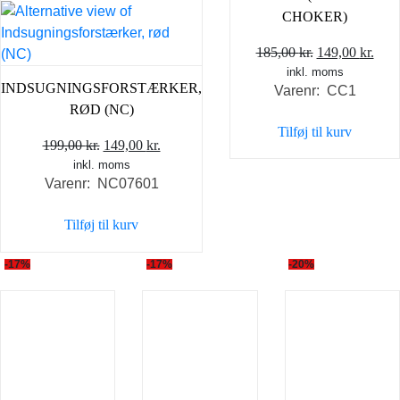
CHOKER)
Den
Den
185,00
kr.
149,00
kr.
inkl. moms
oprindelige
aktu
INDSUGNINGSFORSTÆRKER,
Varenr: CC1
pris
pris
RØD (NC)
var:
er:
Tilføj til kurv
185,00 kr..
149,
Den
Den
199,00
kr.
149,00
kr.
inkl. moms
oprindelige
aktuelle
Varenr: NC07601
pris
pris
var:
er:
Tilføj til kurv
199,00 kr..
149,00 kr..
-17%
-17%
-20%