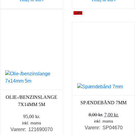
-13%
OLIE-/BENZINSLANGE
SPÆNDEBÅND 7MM
7X14MM 5M
Den
Den
8,00
kr.
7,00
kr.
95,00
kr.
inkl. moms
oprindelige
aktuell
inkl. moms
Varenr: SP04670
pris
pris
Varenr: 121690070