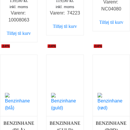
139,00
kr.
119,00
kr.
Varenr:
pris
p
inkl. moms
inkl. moms
NC04080
var:
e
Varenr:
Varenr: 74223
35,00 kr.
2
10008063
Tilføj til kurv
Tilføj til kurv
Tilføj til kurv
-14%
-14%
-14%
BENZINHANE
BENZINHANE
BENZINHANE