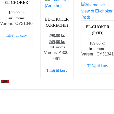
EL-CHOKER
199,00
kr.
inkl. moms
EL-CHOKER
Varenr: CY31340
(ARRECHE)
EL-CHOKER
(RØD)
Tilføj til kurv
298,00
kr.
Den
Den
249,00
kr.
189,00
kr.
oprindelige
inkl. moms
aktuelle
inkl. moms
Varenr: A800-
pris
pris
Varenr: CY31341
061
var:
er:
Tilføj til kurv
298,00 kr..
249,00 kr..
Tilføj til kurv
-25%