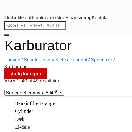
Om
Butikken
Scooterværksted
Finansiering
Kontakt
Søg
efter:
Karburator
Forside
/
Scooter reservedele
/
Peugeot
/
Speedake
/
Karburator
Vælg kategori
Viser 1–40 af 49 resultater
Benzinfilter/slange
Cylinder
Dæk
El-dele