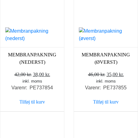
MEMBRANPAKNING
MEMBRANPAKNING
(NEDERST)
(ØVERST)
Den
Den
Den
Den
42,00
kr.
38,00
kr.
46,00
kr.
35,00
kr.
inkl. moms
oprindelige
aktuelle
inkl. moms
oprindelige
aktuel
Varenr: PE737854
Varenr: PE737855
pris
pris
pris
pris
var:
er:
var:
er:
Tilføj til kurv
Tilføj til kurv
42,00 kr..
38,00 kr..
46,00 kr..
35,00 k