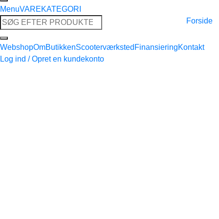
Menu
VAREKATEGORI
Søg
Forside
efter:
Webshop
Om
Butikken
Scooterværksted
Finansiering
Kontakt
Log ind / Opret en kundekonto