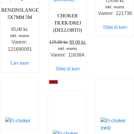
129,00
kr.
inkl. moms
BENZINSLANGE
Varenr: 121738
CHOKER
5X7MM 5M
TRÆK/DREJ
Tilføj til kurv
85,00
kr.
(DELLORTO)
inkl. moms
Den
Den
129,00
kr.
89,00
kr.
Varenr:
inkl. moms
oprindelige
aktuelle
121690091
Varenr: 11638A
pris
pris
Læs mere
var:
er:
Tilføj til kurv
129,00 kr..
89,00 kr..
-16%