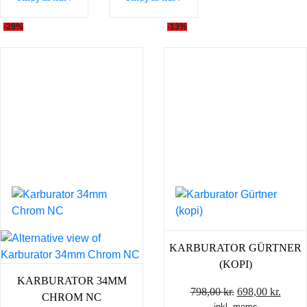
-29%
-13%
KARBURATOR GÜRTNER
(KOPI)
KARBURATOR 34MM
Den
Den
798,00
kr.
698,00
kr.
CHROM NC
inkl. moms