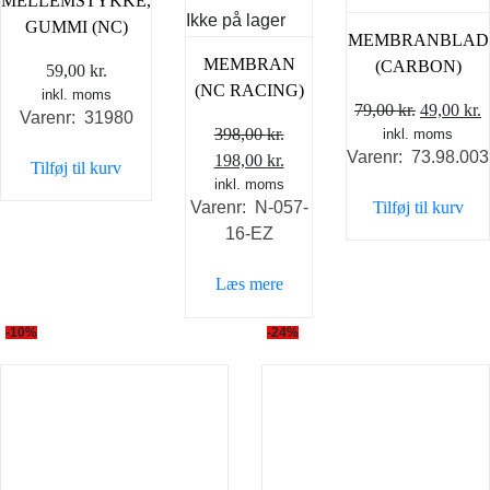
MELLEMSTYKKE,
Ikke på lager
GUMMI (NC)
MEMBRANBLAD
MEMBRAN
(CARBON)
59,00
kr.
(NC RACING)
inkl. moms
Den
79,00
kr.
49,00
kr.
Varenr: 31980
398,00
kr.
inkl. moms
oprindel
a
Varenr: 73.98.003
Den
Den
198,00
kr.
pris
p
Tilføj til kurv
oprindelige
inkl. moms
aktuelle
var:
e
Tilføj til kurv
Varenr: N-057-
pris
pris
79,00 kr..
4
16-EZ
var:
er:
398,00 kr..
198,00 kr..
Læs mere
-10%
-24%