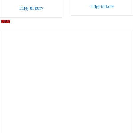
var:
er:
Tilføj til kurv
Tilføj til kurv
8,00 kr..
7,00 kr..
-38%