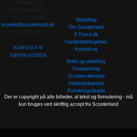
VIGTIGSTE
Ferslevvej 1A
. . .
9230 Svenstrup J.
Tlf. 98 18 99 64
Webshop
scooter@scooterland.dk
Om Scooterland
CVR 34 61 86 31
E-Force.dk
Handelsbetingelser
KONTAKT &
Kontakt os
ÅBNINGSTIDER
Butik og udstilling
Finansiering
Scooterværksted
Værkstedspriser
Forsikringsskade
Der er copyright på alle billeder, al tekst og formulering - må
kun bruges ved skriftlig accept fra Scooterland