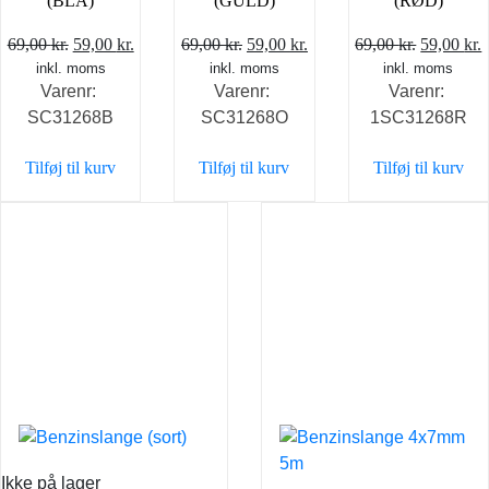
(BLÅ)
(GULD)
(RØD)
Den
Den
Den
Den
Den
69,00
kr.
59,00
kr.
69,00
kr.
59,00
kr.
69,00
kr.
59,00
kr.
inkl. moms
oprindelige
aktuelle
inkl. moms
oprindelige
aktuelle
inkl. moms
oprindel
a
Varenr:
Varenr:
Varenr:
pris
pris
pris
pris
pris
p
SC31268B
SC31268O
1SC31268R
var:
er:
var:
er:
var:
e
69,00 kr..
59,00 kr..
69,00 kr..
59,00 kr..
69,00 kr.
5
Tilføj til kurv
Tilføj til kurv
Tilføj til kurv
Ikke på lager