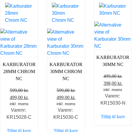
KARBURATOR
KARBURATOR
KARBURATOR
30MM NC
28MM CHROM
30MM CHROM
499,00
kr.
NC
NC
Den
Den
398,00
kr.
oprindelige
inkl. moms
aktu
599,00
kr.
599,00
kr.
Varenr:
Den
Den
Den
Den
pris
pris
499,00
kr.
499,00
kr.
KR15030-N
oprindelige
inkl. moms
aktuelle
oprindelige
inkl. moms
aktuelle
var:
er:
Varenr:
Varenr:
pris
pris
pris
pris
499,00 kr..
398,0
Tilføj til kurv
KR15028-C
KR15030-C
var:
er:
var:
er:
599,00 kr..
499,00 kr..
599,00 kr..
499,00 kr..
Tilføj til kurv
Tilføj til kurv