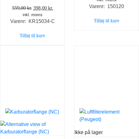
oprindelige
aktue
Varenr: 150120
Den
Den
pris
pris
559,00
kr.
398,00
kr.
inkl. moms
oprindelige
aktuelle
var:
er:
Tilføj til kurv
Varenr: KR15034-C
pris
pris
798,00 kr..
698,0
var:
er:
Tilføj til kurv
559,00 kr..
398,00 kr..
Ikke på lager