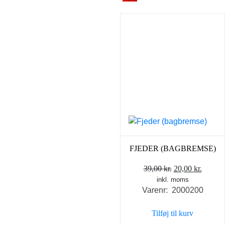
FJEDER (BAGBREMSE)
Den
Den
39,00
kr.
20,00
kr.
inkl. moms
oprindelige
aktuel
Varenr: 2000200
pris
pris
var:
er:
Tilføj til kurv
39,00 kr..
20,00 k