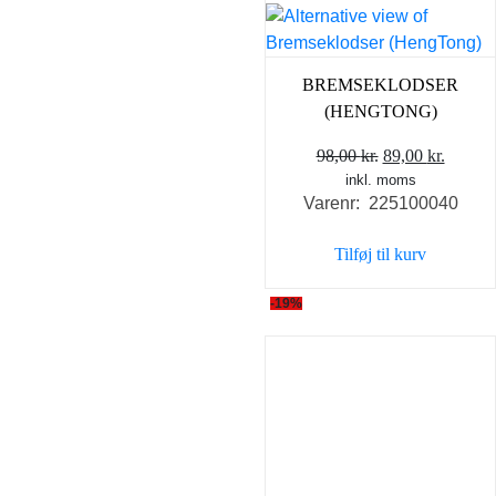
BREMSEKLODSER
(HENGTONG)
Den
Den
98,00
kr.
89,00
kr.
inkl. moms
oprindelige
aktuel
Varenr: 225100040
pris
pris
var:
er:
Tilføj til kurv
98,00 kr..
89,00 k
-19%