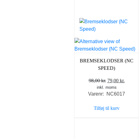
BREMSEKLODSER (NC
SPEED)
Den
Den
98,00
kr.
79,00
kr.
inkl. moms
oprindelige
aktuel
Varenr: NC6017
pris
pris
var:
er:
Tilføj til kurv
98,00 kr..
79,00 k