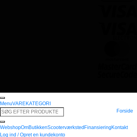
Menu
VAREKATEGORI
Søg
Forside
efter:
Webshop
Om
Butikken
Scooterværksted
Finansiering
Kontakt
Log ind / Opret en kundekonto