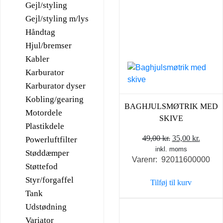
Gejl/styling
Gejl/styling m/lys
Håndtag
Hjul/bremser
Kabler
Karburator
Karburator dyser
Kobling/gearing
BAGHJULSMØTRIK MED
Motordele
SKIVE
Plastikdele
Den
Den
49,00
kr.
35,00
kr.
Powerluftfilter
inkl. moms
oprindelige
aktuel
Støddæmper
Varenr: 92011600000
pris
pris
Støttefod
var:
er:
Styr/forgaffel
Tilføj til kurv
49,00 kr..
35,00 k
Tank
Udstødning
Variator