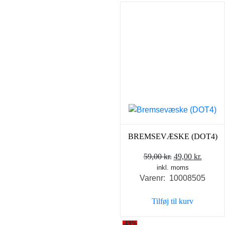
BREMSEVÆSKE (DOT4)
Den
Den
59,00
kr.
49,00
kr.
inkl. moms
oprindelige
aktuel
Varenr: 10008505
pris
pris
var:
er:
Tilføj til kurv
59,00 kr..
49,00 k
-49%