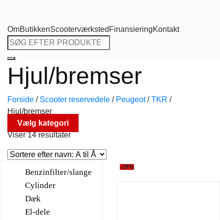
Om
Butikken
Scooterværksted
Finansiering
Kontakt
Søg
efter:
Hjul/bremser
Forside
/
Scooter reservedele
/
Peugeot
/
TKR
/
Hjul/bremser
Vælg kategori
Viser 14 resultater
-29%
Benzinfilter/slange
Cylinder
Dæk
El-dele