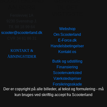
SCOOTERLAND
GENVEJE
AALBORG
TIL DET
VIGTIGSTE
Ferslevvej 1A
. . .
9230 Svenstrup J.
Tlf. 98 18 99 64
Webshop
scooter@scooterland.dk
Om Scooterland
CVR 34 61 86 31
E-Force.dk
Handelsbetingelser
KONTAKT &
Kontakt os
ÅBNINGSTIDER
Butik og udstilling
Finansiering
Scooterværksted
Værkstedspriser
Forsikringsskade
Der er copyright på alle billeder, al tekst og formulering - må
kun bruges ved skriftlig accept fra Scooterland