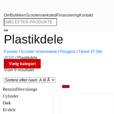
Om
Butikken
Scooterværksted
Finansiering
Kontakt
Søg
efter:
Plastikdele
Forside
/
Scooter reservedele
/
Peugeot
/
Tweet 4T (før
2018)
/
Plastikdele
Vælg kategori
Viser 9 resultater
-29%
Benzinfilter/slange
Cylinder
Dæk
El-dele