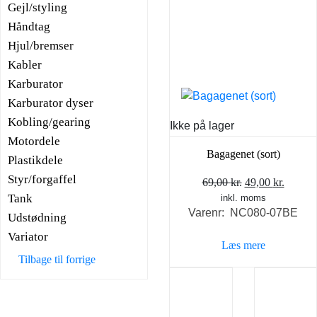
Gejl/styling
Håndtag
Hjul/bremser
Kabler
Karburator
Karburator dyser
Kobling/gearing
Ikke på lager
Motordele
Bagagenet (sort)
Plastikdele
Styr/forgaffel
Den
Den
69,00
kr.
49,00
kr.
Tank
inkl. moms
oprindelige
aktuel
Varenr: NC080-07BE
pris
pris
Udstødning
var:
er:
Variator
Læs mere
69,00 kr..
49,00 k
Tilbage til forrige