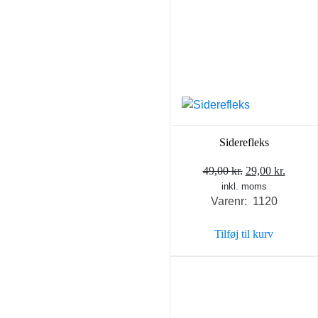
Siderefleks
Den
Den
49,00
kr.
29,00
kr.
inkl. moms
oprindelige
aktuel
Varenr: 1120
pris
pris
var:
er:
Tilføj til kurv
49,00 kr..
29,00 k