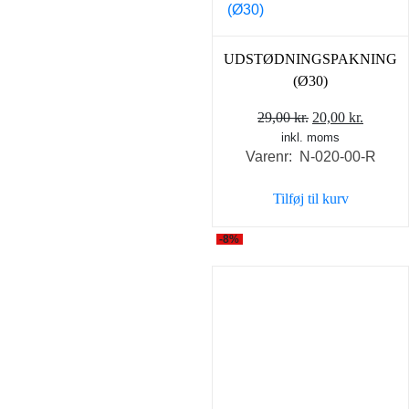
UDSTØDNINGSPAKNING
(Ø30)
Den
Den
29,00
kr.
20,00
kr.
inkl. moms
oprindelige
aktuell
Varenr: N-020-00-R
pris
pris
var:
er:
Tilføj til kurv
29,00 kr..
20,00 k
-8%