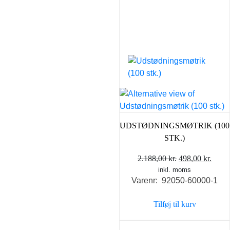
UDSTØDNINGSMØTRIK (100
STK.)
Den
Den
2.188,00
kr.
498,00
kr.
inkl. moms
oprindelige
aktue
Varenr: 92050-60000-1
pris
pris
var:
er:
Tilføj til kurv
2.188,00 kr..
498,0