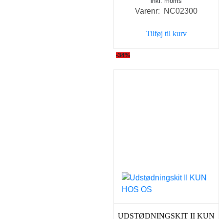
inkl. moms
oprindelige
aktuell
Varenr: NC02300
pris
pris
var:
er:
Tilføj til kurv
49,00 kr..
39,00 k
-34%
UDSTØDNINGSKIT II KUN