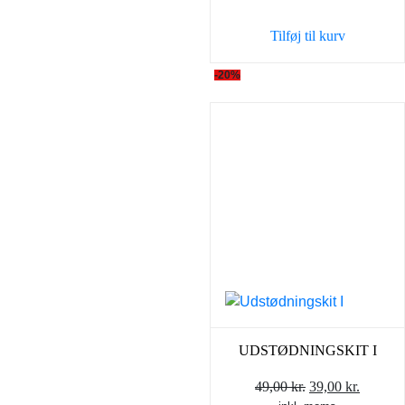
Tilføj til kurv
-20%
UDSTØDNINGSKIT I
Den
Den
49,00
kr.
39,00
kr.