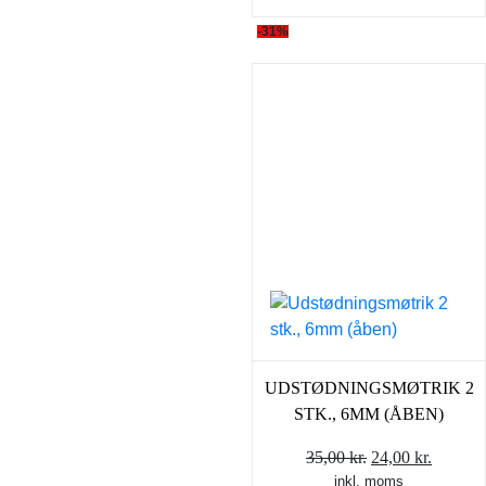
-31%
UDSTØDNINGSMØTRIK 2
STK., 6MM (ÅBEN)
Den
Den
35,00
kr.
24,00
kr.
inkl. moms
oprindelige
aktuell