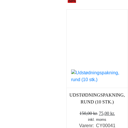
-50%
UDSTØDNINGSPAKNING,
RUND (10 STK.)
Den
Den
150,00
kr.
75,00
kr.
inkl. moms
oprindelige
aktuel
Varenr: CY00041
pris
pris