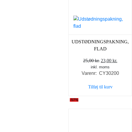
UDSTØDNINGSPAKNING,
FLAD
Den
Den
25,00
kr.
23,00
kr.
inkl. moms
oprindelige
aktuell
Varenr: CY30200
pris
pris
var:
er:
Tilføj til kurv
25,00 kr..
23,00 k
-57%