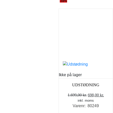
-59%
Ikke på lager
UDSTØDNING
Den
Den
1.699,00
kr.
698,00
kr.
inkl. moms
oprindelige
aktue
Varenr: 80249
pris
pris
var:
er: