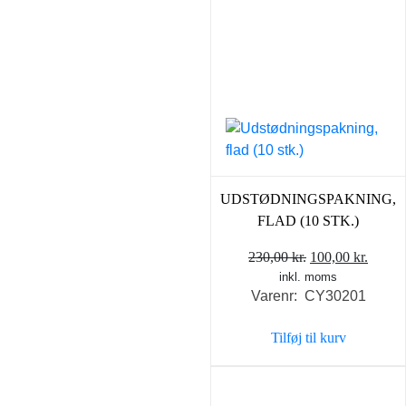
UDSTØDNINGSPAKNING,
FLAD (10 STK.)
Den
Den
230,00
kr.
100,00
kr.
inkl. moms
oprindelige
aktuel
Varenr: CY30201
pris
pris
var:
er:
Tilføj til kurv
230,00 kr..
100,00