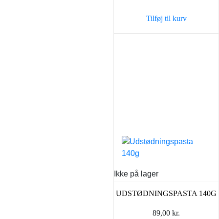
var:
er:
Tilføj til kurv
150,00 kr..
75,00 k
Ikke på lager
UDSTØDNINGSPASTA 140G
89,00
kr.