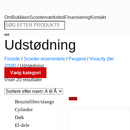
Om
Butikken
Scooterværksted
Finansiering
Kontakt
Søg
efter:
Udstødning
Forside
/
Scooter reservedele
/
Peugeot
/
Vivacity (før
2008)
/
Udstødning
Vælg kategori
Viser 20 resultater
-30%
Benzinfilter/slange
Cylinder
Dæk
El-dele