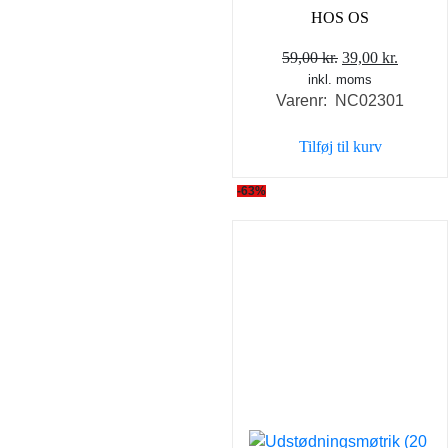
HOS OS
Den
Den
59,00
kr.
39,00
kr.
inkl. moms
oprindelige
aktuell
Varenr: NC02301
pris
pris
var:
er:
Tilføj til kurv
59,00 kr..
39,00 k
-63%