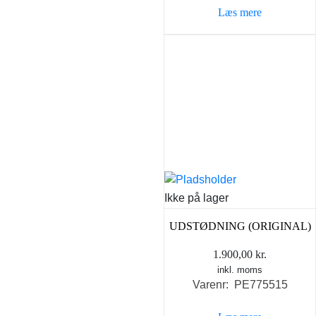
Læs mere
1.699,00 kr..
698,0
Ikke på lager
UDSTØDNING (ORIGINAL)
1.900,00
kr.
inkl. moms
Varenr: PE775515