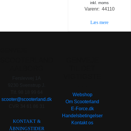
inkl. moms
Varenr: 44110
Læs mere
GENVEJE
SCOOTERLAND
GENVEJE
AALBORG
TIL DET
VIGTIGSTE
Ferslevvej 1A
. . .
9230 Svenstrup J.
Tlf. 98 18 99 64
Webshop
scooter@scooterland.dk
Om Scooterland
CVR 34 61 86 31
E-Force.dk
Handelsbetingelser
KONTAKT &
Kontakt os
ÅBNINGSTIDER