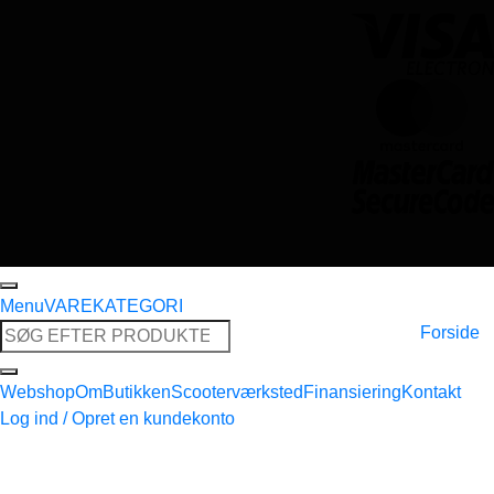
Menu
VAREKATEGORI
Søg
Forside
efter:
Webshop
Om
Butikken
Scooterværksted
Finansiering
Kontakt
Log ind / Opret en kundekonto