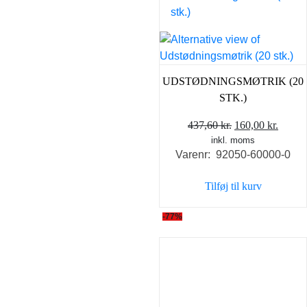
UDSTØDNINGSMØTRIK (20
STK.)
Den
Den
437,60
kr.
160,00
kr.
inkl. moms
oprindelige
aktuel
Varenr: 92050-60000-0
pris
pris
var:
er:
Tilføj til kurv
437,60 kr..
160,00
-77%