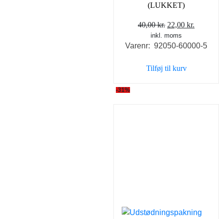
(LUKKET)
Den
Den
40,00
kr.
22,00
kr.
inkl. moms
oprindelige
aktuell
Varenr: 92050-60000-5
pris
pris
var:
er:
Tilføj til kurv
40,00 kr..
22,00 k
-31%