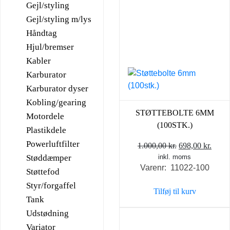
Gejl/styling
Gejl/styling m/lys
Håndtag
Hjul/bremser
Kabler
Karburator
Karburator dyser
Kobling/gearing
STØTTEBOLTE 6MM
Motordele
(100STK.)
Plastikdele
Powerluftfilter
Den
Den
1.000,00
kr.
698,00
kr.
Støddæmper
inkl. moms
oprindelige
aktue
Varenr: 11022-100
pris
pris
Støttefod
var:
er:
Styr/forgaffel
Tilføj til kurv
1.000,00 kr..
698,0
Tank
Udstødning
Variator