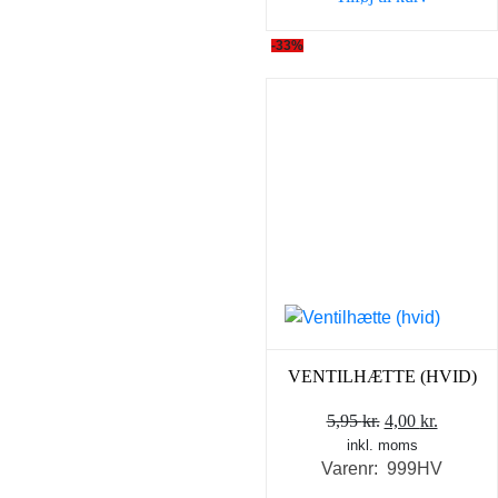
5,95 kr..
4,00 kr..
-33%
VENTILHÆTTE (HVID)
Den
Den
5,95
kr.
4,00
kr.
inkl. moms
oprindelige
aktuell
Varenr: 999HV
pris
pris