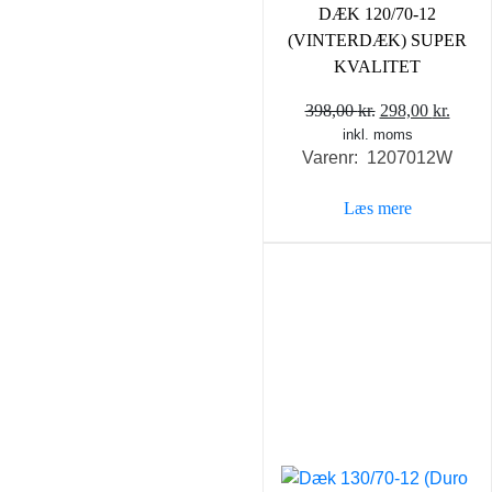
DÆK 120/70-12
(VINTERDÆK) SUPER
KVALITET
Den
Den
398,00
kr.
298,00
kr.
inkl. moms
oprindelige
aktue
Varenr: 1207012W
pris
pris
var:
er:
Læs mere
398,00 kr..
298,0