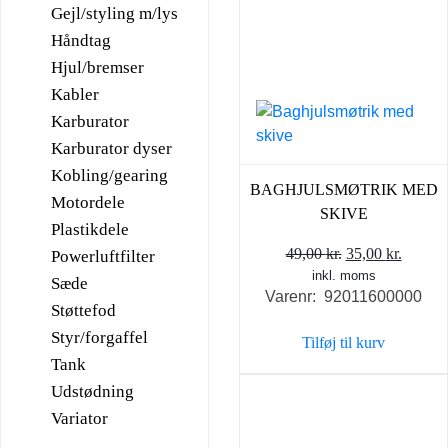
Gejl/styling m/lys
Håndtag
Hjul/bremser
Kabler
Karburator
Karburator dyser
Kobling/gearing
BAGHJULSMØTRIK MED
Motordele
SKIVE
Plastikdele
Den
Den
49,00
kr.
35,00
kr.
Powerluftfilter
inkl. moms
oprindelige
aktuel
Sæde
Varenr: 92011600000
pris
pris
Støttefod
var:
er:
Styr/forgaffel
Tilføj til kurv
49,00 kr..
35,00 k
Tank
Udstødning
Variator