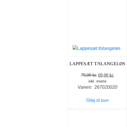
LAPPESÆT T/SLANGELØS
Den
Den
79,00
kr.
69,00
kr.
inkl. moms
oprindelige
aktuel
Varenr: 267020020
pris
pris
var:
er:
Tilføj til kurv
79,00 kr..
69,00 k