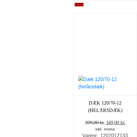
-13%
DÆK 120/70-12
(HELÅRSDÆK)
Den
Den
399,00
kr.
349,00
kr.
inkl. moms
oprindelige
aktue
Varenr: 1207012133
pris
pris