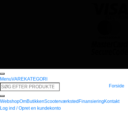
Menu
VAREKATEGORI
Søg
Forside
efter:
Webshop
Om
Butikken
Scooterværksted
Finansiering
Kontakt
Log ind / Opret en kundekonto