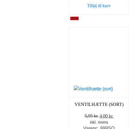
var:
er:
Tilføj til kurv
5,95 kr..
4,00 kr..
-33%
VENTILHÆTTE (SORT)
Den
Den
5,95
kr.
4,00
kr.
inkl. moms
oprindelige
aktuell
Varenr: 999SO