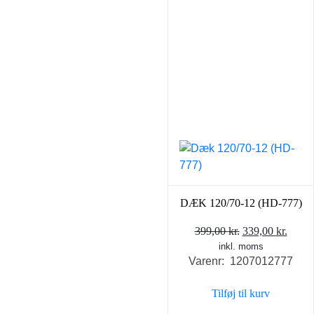
DÆK 120/70-12 (HD-777)
Den
Den
399,00
kr.
339,00
kr.
inkl. moms
oprindelige
aktue
Varenr: 1207012777
pris
pris
var:
er:
Tilføj til kurv
399,00 kr..
339,0