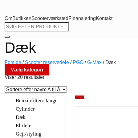
Om
Butikken
Scooterværksted
Finansiering
Kontakt
Søg
efter:
Dæk
Forside
/
Scooter reservedele
/
PGO
/
G-Max
/
Dæk
Vælg kategori
Viser 20 resultater
-29%
Benzinfilter/slange
Cylinder
Dæk
El-dele
Gejl/styling