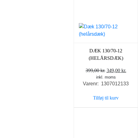
DÆK 130/70-12
(HELÅRSDÆK)
Den
Den
399,00
kr.
349,00
kr.
inkl. moms
oprindelige
aktue
Varenr: 1307012133
pris
pris
var:
er:
Tilføj til kurv
399,00 kr..
349,0