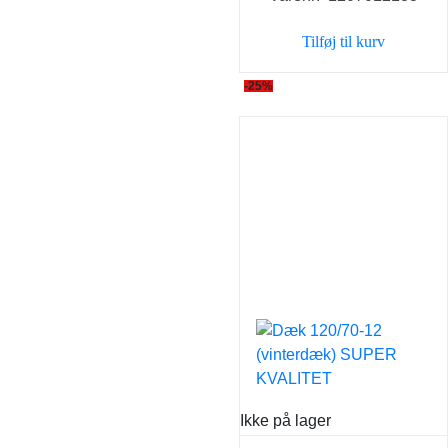
var:
er:
Tilføj til kurv
399,00 kr..
349,0
-25%
Ikke på lager