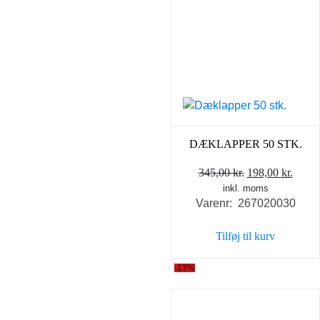
DÆKLAPPER 50 STK.
Den
Den
345,00
kr.
198,00
kr.
inkl. moms
oprindelige
aktue
Varenr: 267020030
pris
pris
var:
er:
Tilføj til kurv
345,00 kr..
198,0
-13%