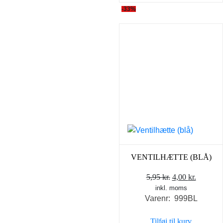
-33%
VENTILHÆTTE (BLÅ)
Den
Den
5,95
kr.
4,00
kr.
inkl. moms
oprindelige
aktuell
Varenr: 999BL
pris
pris
var:
er:
Tilføj til kurv