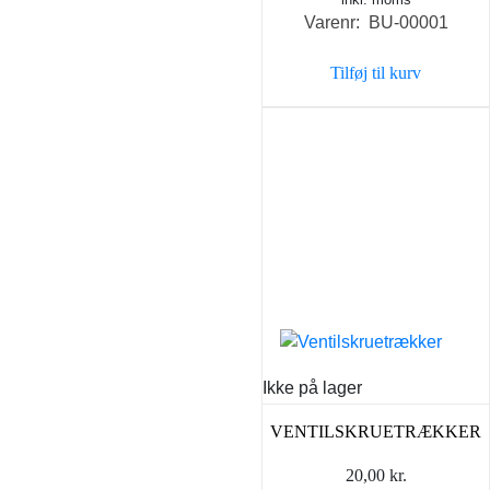
oprindelige
aktuell
Varenr: BU-00001
pris
pris
var:
er:
Tilføj til kurv
5,95 kr..
4,50 kr..
Ikke på lager
VENTILSKRUETRÆKKER
20,00
kr.