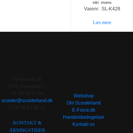
inkl. moms
Varenr: SL-K428
Læs mere
GENVEJE
SCOOTERLAND
GENVEJE
AALBORG
TIL DET
VIGTIGSTE
Ferslevvej 1A
. . .
9230 Svenstrup J.
Tlf. 98 18 99 64
Webshop
scooter@scooterland.dk
Om Scooterland
CVR 34 61 86 31
E-Force.dk
Handelsbetingelser
KONTAKT &
Kontakt os
ÅBNINGSTIDER