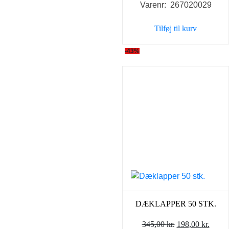
Varenr: 267020029
Tilføj til kurv
-43%
DÆKLAPPER 50 STK.
Den
Den
345,00
kr.
198,00
kr.