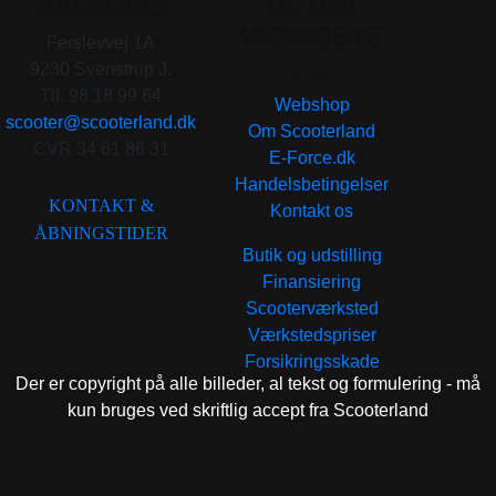
AALBORG
TIL DET
VIGTIGSTE
Ferslevvej 1A
. . .
9230 Svenstrup J.
Tlf. 98 18 99 64
Webshop
scooter@scooterland.dk
Om Scooterland
CVR 34 61 86 31
E-Force.dk
Handelsbetingelser
KONTAKT &
Kontakt os
ÅBNINGSTIDER
Butik og udstilling
Finansiering
Scooterværksted
Værkstedspriser
Forsikringsskade
Der er copyright på alle billeder, al tekst og formulering - må
kun bruges ved skriftlig accept fra Scooterland