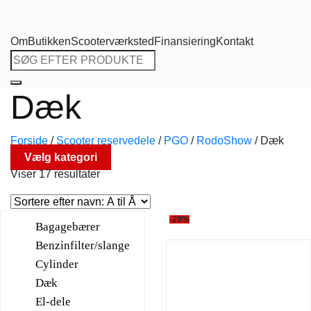
Om
Butikken
Scooterværksted
Finansiering
Kontakt
Søg
efter:
Dæk
Forside
/
Scooter reservedele
/
PGO
/
RodoShow
/
Dæk
Vælg kategori
Viser 17 resultater
-29%
Bagagebærer
Benzinfilter/slange
Cylinder
Dæk
El-dele