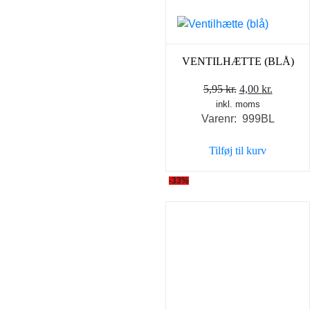
VENTILHÆTTE (BLÅ)
Den
Den
5,95
kr.
4,00
kr.
inkl. moms
oprindelige
aktuell
Varenr: 999BL
pris
pris
var:
er:
Tilføj til kurv
5,95 kr..
4,00 kr..
-33%