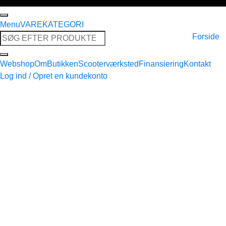
Menu
VAREKATEGORI
Søg
Forside
efter:
Webshop
Om
Butikken
Scooterværksted
Finansiering
Kontakt
Log ind / Opret en kundekonto