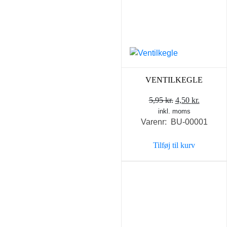
VENTILKEGLE
Den
Den
5,95
kr.
4,50
kr.
inkl. moms
oprindelige
aktuell
Varenr: BU-00001
pris
pris
var:
er:
Tilføj til kurv
5,95 kr..
4,50 kr..