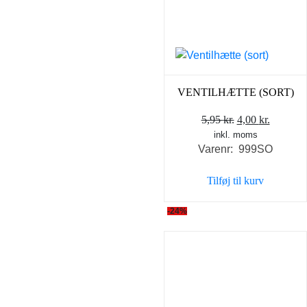
VENTILHÆTTE (SORT)
Den
Den
5,95
kr.
4,00
kr.
inkl. moms
oprindelige
aktuell
Varenr: 999SO
pris
pris
var:
er:
Tilføj til kurv
5,95 kr..
4,00 kr..
-24%