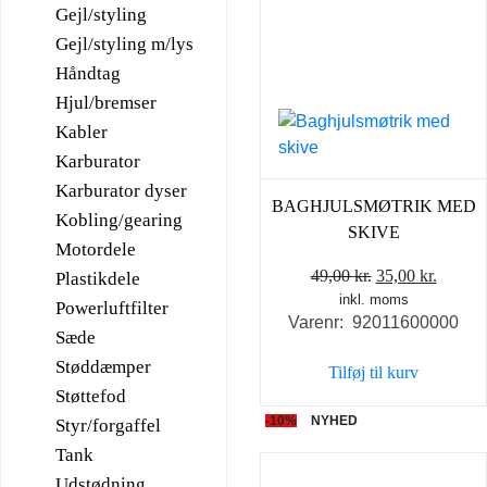
Gejl/styling
Gejl/styling m/lys
Håndtag
Hjul/bremser
Kabler
Karburator
Karburator dyser
BAGHJULSMØTRIK MED
Kobling/gearing
SKIVE
Motordele
Den
Den
49,00
kr.
35,00
kr.
Plastikdele
inkl. moms
oprindelige
aktuel
Powerluftfilter
Varenr: 92011600000
pris
pris
Sæde
var:
er:
Støddæmper
Tilføj til kurv
49,00 kr..
35,00 k
Støttefod
-10%
NYHED
Styr/forgaffel
Tank
Udstødning