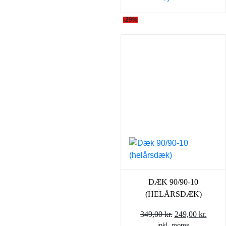
-29%
DÆK 90/90-10
(HELÅRSDÆK)
Den
Den
349,00
kr.
249,00
kr.
inkl. moms
oprindelige
aktue