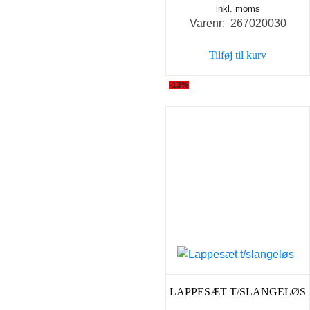
inkl. moms
oprindelige
aktue
Varenr: 267020030
pris
pris
var:
er:
Tilføj til kurv
345,00 kr..
198,0
-13%
LAPPESÆT T/SLANGELØS