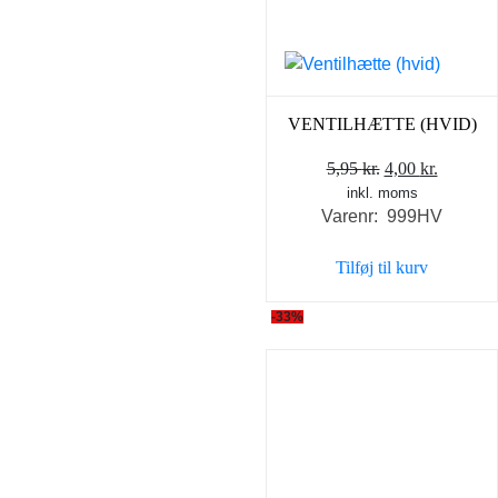
VENTILHÆTTE (HVID)
Den
Den
5,95
kr.
4,00
kr.
inkl. moms
oprindelige
aktuell
Varenr: 999HV
pris
pris
var:
er:
Tilføj til kurv
5,95 kr..
4,00 kr..
-33%