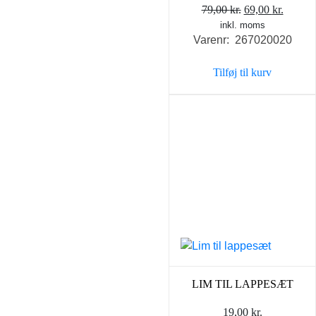
Den
Den
79,00
kr.
69,00
kr.
inkl. moms
oprindelige
aktuel
Varenr: 267020020
pris
pris
var:
er:
Tilføj til kurv
79,00 kr..
69,00 k
LIM TIL LAPPESÆT
19,00
kr.