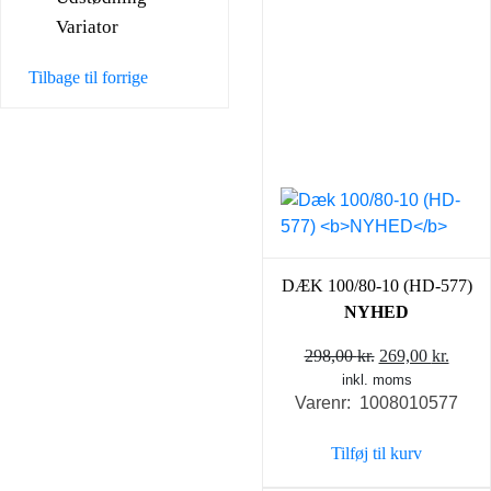
Variator
Tilbage til forrige
DÆK 100/80-10 (HD-577)
NYHED
Den
Den
298,00
kr.
269,00
kr.
inkl. moms
oprindelige
aktue
Varenr: 1008010577
pris
pris
var:
er:
Tilføj til kurv
298,00 kr..
269,0