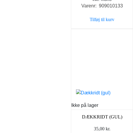
Varenr: 909010133
pris
pris
var:
er:
Tilføj til kurv
349,00 kr..
249,0
Ikke på lager
DÆKKRIDT (GUL)
35,00
kr.