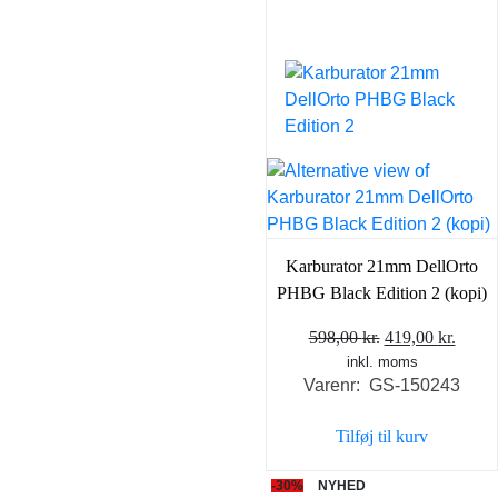
Karburator 21mm DellOrto
PHBG Black Edition 2 (kopi)
Den
Den
598,00
kr.
419,00
kr.
inkl. moms
oprindelige
aktue
Varenr: GS-150243
pris
pris
var:
er:
Tilføj til kurv
598,00 kr..
419,0
-30%
NYHED