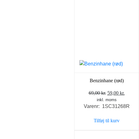
Benzinhane (rød)
Den
Den
69,00
kr.
59,00
kr.
inkl. moms
oprindelige
aktuel
Varenr: 1SC31268R
pris
pris
var:
er:
Tilføj til kurv
69,00 kr..
59,00 k