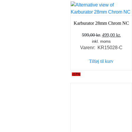
Karburator 28mm Chrom NC
Den
Den
599,00
kr.
499,00
kr.
inkl. moms
oprindelige
aktue
Varenr: KR15028-C
pris
pris
var:
er:
Tilføj til kurv
599,00 kr..
499,0
-17%