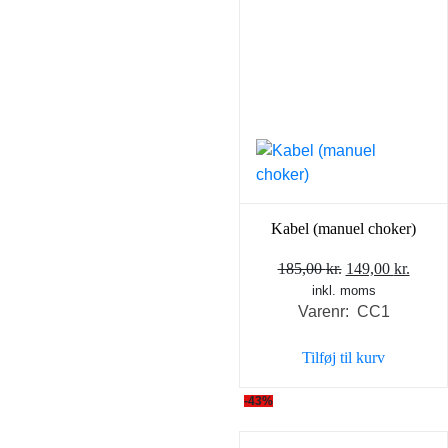
Kabel (manuel choker)
Den
Den
185,00
kr.
149,00
kr.
inkl. moms
oprindelige
aktue
Varenr: CC1
pris
pris
var:
er:
Tilføj til kurv
185,00 kr..
149,0
-43%