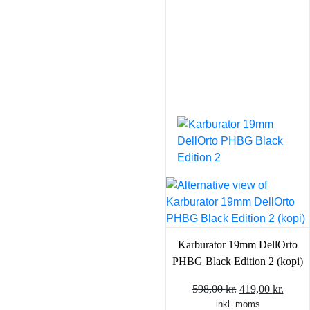
Karburator 19mm DellOrto
PHBG Black Edition 2 (kopi)
Den
Den
598,00
kr.
419,00
kr.
inkl. moms
oprindelige
aktue