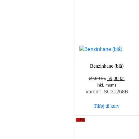
Benzinhane (blå)
Den
Den
69,00
kr.
59,00
kr.
inkl. moms
oprindelige
aktuel
Varenr: SC31268B
pris
pris
var:
er:
Tilføj til kurv
69,00 kr..
59,00 k
-14%