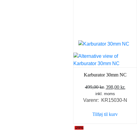
Karburator 30mm NC
Den
Den
499,00
kr.
398,00
kr.
inkl. moms
oprindelige
aktue
Varenr: KR15030-N
pris
pris
var:
er:
Tilføj til kurv
499,00 kr..
398,0
-29%