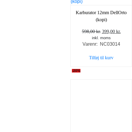
Karburator 12mm DellOrto
(kopi)
Den
Den
598,00
kr.
399,00
kr.
inkl. moms
oprindelige
aktue
Varenr: NC03014
pris
pris
var:
er:
Tilføj til kurv
598,00 kr..
399,0
-20%