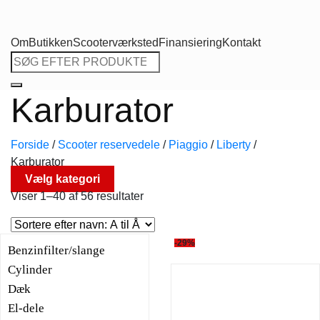
Om
Butikken
Scooterværksted
Finansiering
Kontakt
Søg
efter:
Karburator
Forside
/
Scooter reservedele
/
Piaggio
/
Liberty
/
Karburator
Vælg kategori
Viser 1–40 af 56 resultater
-29%
Benzinfilter/slange
Cylinder
Dæk
El-dele