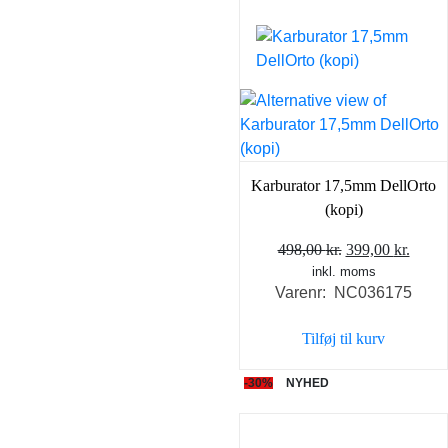
Karburator 17,5mm DellOrto
(kopi)
Den
Den
498,00
kr.
399,00
kr.
inkl. moms
oprindelige
aktue
Varenr: NC036175
pris
pris
var:
er:
Tilføj til kurv
498,00 kr..
399,0
-30%
NYHED