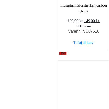
Indsugningsforstærker, carbon
(NC)
Den
Den
199,00
kr.
149,00
kr.
inkl. moms
oprindelige
aktue
Varenr: NC07616
pris
pris
var:
er:
Tilføj til kurv
199,00 kr..
149,0
-25%