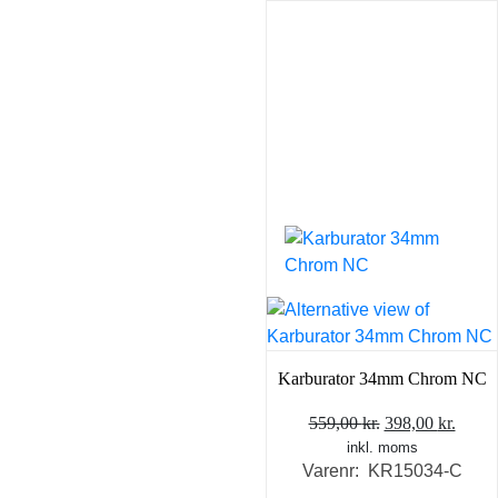
Karburator 34mm Chrom NC
Den
Den
559,00
kr.
398,00
kr.
inkl. moms
oprindelige
aktue
Varenr: KR15034-C
pris
pris