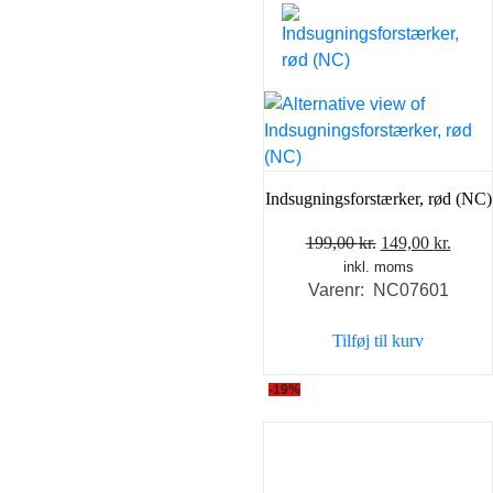
Indsugningsforstærker, rød (NC)
Den
Den
199,00
kr.
149,00
kr.
inkl. moms
oprindelige
aktue
Varenr: NC07601
pris
pris
var:
er:
Tilføj til kurv
199,00 kr..
149,0
-19%