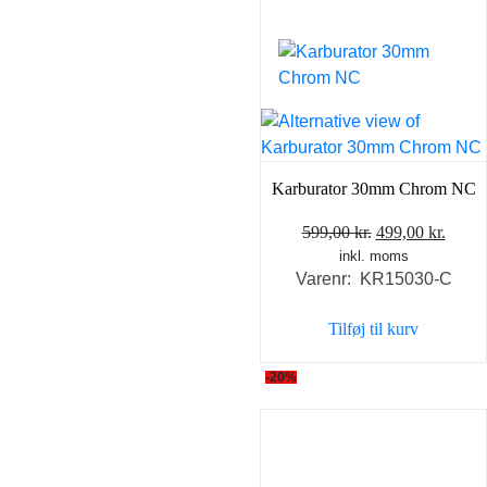
Karburator 30mm Chrom NC
Den
Den
599,00
kr.
499,00
kr.
inkl. moms
oprindelige
aktue
Varenr: KR15030-C
pris
pris
var:
er:
Tilføj til kurv
599,00 kr..
499,0
-20%