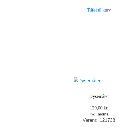
var:
er:
Tilføj til kurv
129,00 kr..
89,00 
Dysemåler
129,00
kr.
inkl. moms
Varenr: 121738