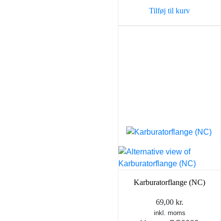
var:
er:
Tilføj til kurv
559,00 kr..
398,0
Karburatorflange (NC)
69,00
kr.
inkl. moms