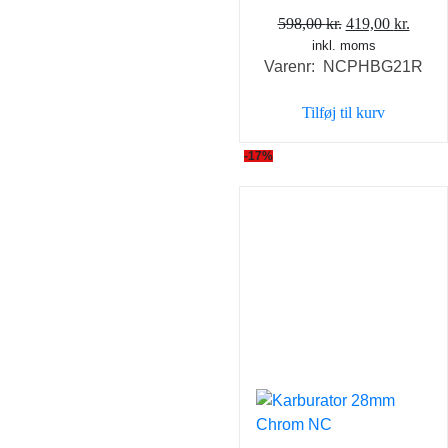
Den
Den
598,00
kr.
419,00
kr.
inkl. moms
oprindelige
aktue
Varenr: NCPHBG21R
pris
pris
var:
er:
Tilføj til kurv
598,00 kr..
419,0
-17%