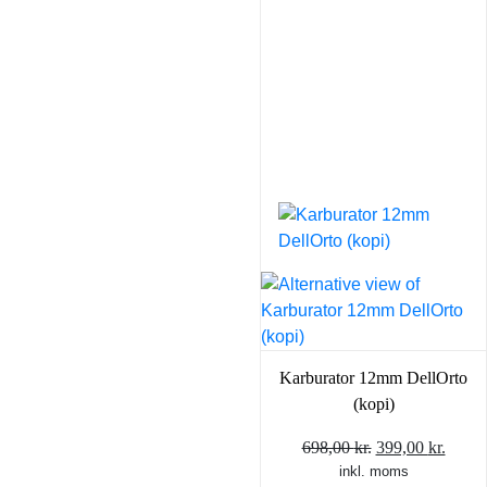
Karburator 12mm DellOrto
(kopi)
Den
Den
698,00
kr.
399,00
kr.
inkl. moms
oprindelige
aktue