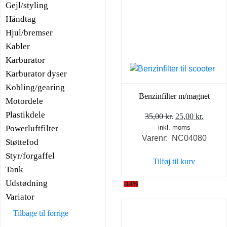
Gejl/styling
Håndtag
Hjul/bremser
Kabler
Karburator
Karburator dyser
Kobling/gearing
Benzinfilter m/magnet
Motordele
Plastikdele
Den
Den
35,00
kr.
25,00
kr.
Powerluftfilter
inkl. moms
oprindelige
aktuel
Varenr: NC04080
pris
pris
Støttefod
var:
er:
Styr/forgaffel
Tilføj til kurv
35,00 kr..
25,00 k
Tank
Udstødning
-14%
Variator
Tilbage til forrige