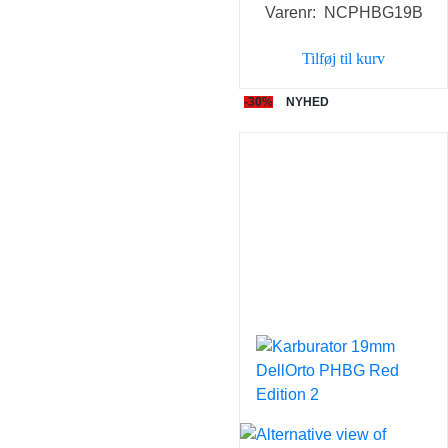
Varenr: NCPHBG19B
pris
pris
var:
er:
Tilføj til kurv
598,00 kr..
419,0
-30%
NYHED