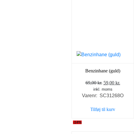
Benzinhane (guld)
Den
Den
69,00
kr.
59,00
kr.
inkl. moms
oprindelige
aktuel
Varenr: SC31268O
pris
pris
var:
er:
Tilføj til kurv
69,00 kr..
59,00 k
-14%