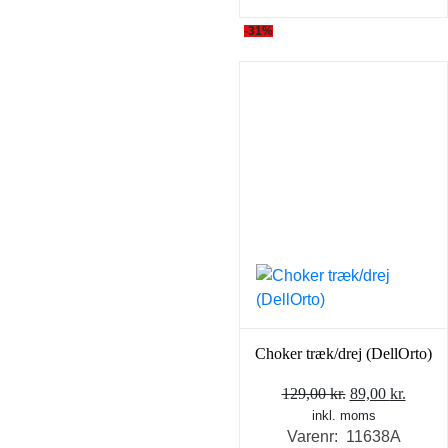
-31%
Choker træk/drej (DellOrto)
Den
Den
129,00
kr.
89,00
kr.
inkl. moms
oprindelige
aktuel
Varenr: 11638A
pris
pris