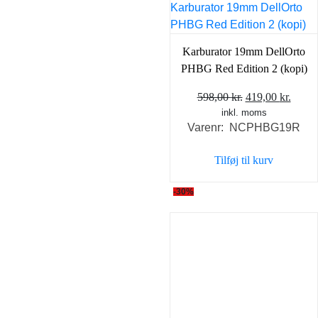
Karburator 19mm DellOrto
PHBG Red Edition 2 (kopi)
Den
Den
598,00
kr.
419,00
kr.
inkl. moms
oprindelige
aktue
Varenr: NCPHBG19R
pris
pris
var:
er:
Tilføj til kurv
598,00 kr..
419,0
-30%