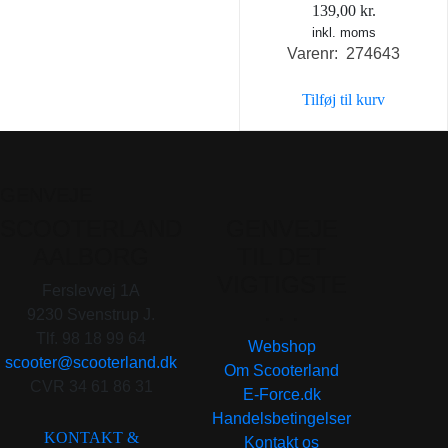
139,00
kr.
inkl. moms
Varenr: 274643
Tilføj til kurv
GENVEJE
SCOOTERLAND
GENVEJE
AALBORG
TIL DET
VIGTIGSTE
Ferslevvej 1A
. . .
9230 Svenstrup J.
Tlf. 98 18 99 64
Webshop
scooter@scooterland.dk
Om Scooterland
CVR 34 61 86 31
E-Force.dk
Handelsbetingelser
KONTAKT &
Kontakt os