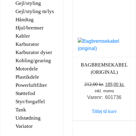
Gejl/styling
Gejl/styling m/lys
Håndtag
Hjul/bremser
Kabler
Karburator
Karburator dyser
Kobling/gearing
BAGBREMSEKABEL
Motordele
(ORIGINAL)
Plastikdele
Den
Den
212,00
kr.
189,00
kr.
Powerluftfilter
inkl. moms
oprindelige
aktue
Støttefod
Varenr: 601736
pris
pris
Styr/forgaffel
var:
er:
Tank
Tilføj til kurv
212,00 kr..
189,0
Udstødning
Variator