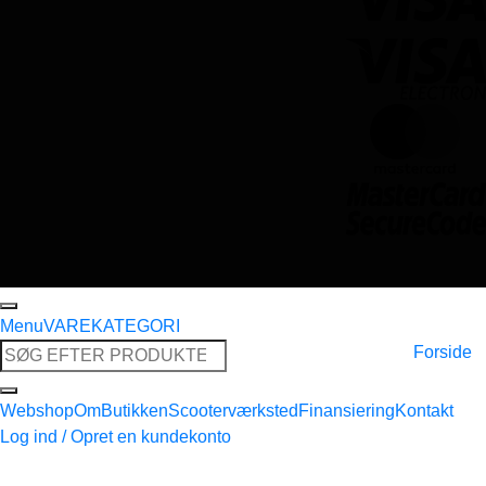
Menu
VAREKATEGORI
Søg
Forside
efter:
Webshop
Om
Butikken
Scooterværksted
Finansiering
Kontakt
Log ind / Opret en kundekonto