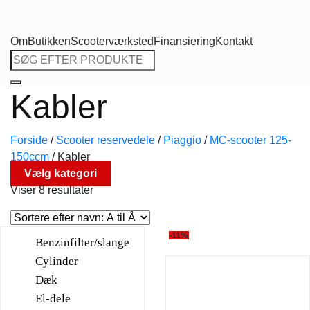
Om
Butikken
Scooterværksted
Finansiering
Kontakt
Søg
efter:
Kabler
Forside
/
Scooter reservedele
/
Piaggio
/
MC-scooter 125-
150ccm
/
Kabler
Vælg kategori
Viser 8 resultater
-11%
Benzinfilter/slange
Cylinder
Dæk
El-dele