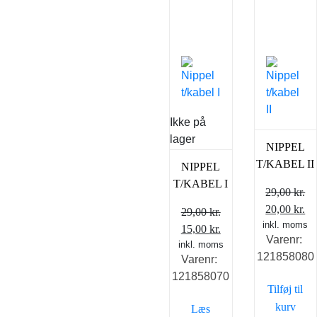
Ikke på
lager
NIPPEL
T/KABEL II
NIPPEL
T/KABEL I
29,00
kr.
Den
D
20,00
kr.
29,00
kr.
inkl. moms
oprindelig
ak
Den
Den
15,00
kr.
Varenr:
pris
pr
inkl. moms
oprindelige
aktuelle
121858080
Varenr:
var:
er
pris
pris
121858070
29,00 kr..
20
var:
er:
Tilføj til
29,00 kr..
15,00 kr..
kurv
Læs