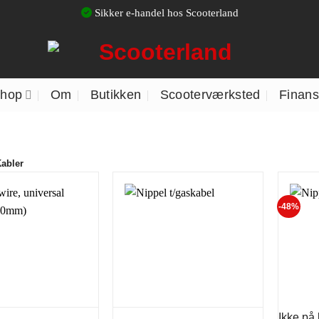
Sikker e-handel hos Scooterland
hop
Om
Butikken
Scooterværksted
Finans
abler
-48%
Ikke på 