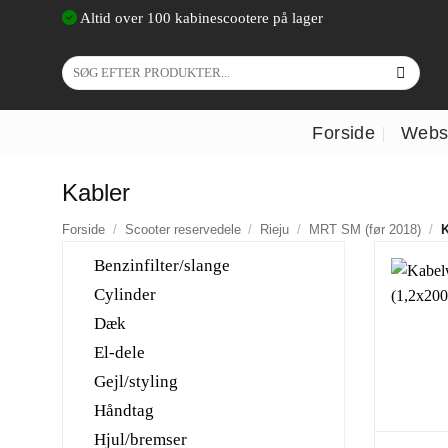
Fortsæt
Altid over 100 kabinescootere på lager
til
indhold
Søg
efter:
Forside
Webs
Kabler
Forside
/
Scooter reservedele
/
Rieju
/
MRT SM (før 2018)
/
K
Benzinfilter/slange
Cylinder
Dæk
El-dele
Gejl/styling
Håndtag
Hjul/bremser