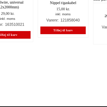
wire, universal
Nippel t/gaskabel
1,2x2000mm)
15,00
kr.
29,00
kr.
inkl. moms
2
inkl. moms
Varenr: 121858040
nr: 163510021
Va
Tilføj til kurv
ilføj til kurv