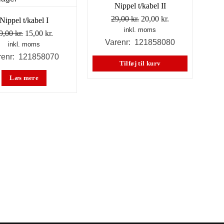
Nippel t/kabel II
Den
Den
29,00
kr.
20,00
kr.
Nippel t/kabel I
inkl. moms
oprindelige
aktuelle
Den
Den
9,00
kr.
15,00
kr.
Varenr: 121858080
pris
pris
inkl. moms
oprindelige
aktuelle
var:
er:
renr: 121858070
pris
pris
Tilføj til kurv
29,00 kr..
20,00 kr..
var:
er:
Læs mere
29,00 kr..
15,00 kr..