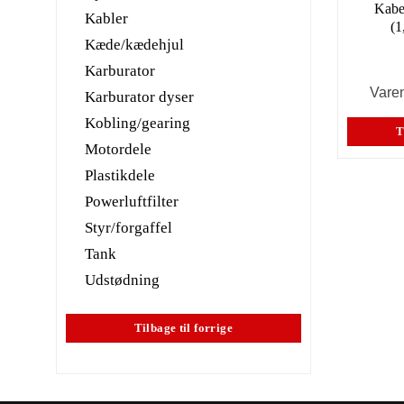
Kabel
Kabler
(
Kæde/kædehjul
Karburator
Vare
Karburator dyser
Kobling/gearing
T
Motordele
Plastikdele
Powerluftfilter
Styr/forgaffel
Tank
Udstødning
Tilbage til forrige