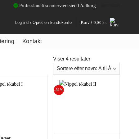
Professionelt scooterværksted i Aalborg
[gtranslate]
Log ind / Opret en kundekonto
Kurv /
0,00
kr.
iering
Kontakt
Viser 4 resultater
-31%
lager