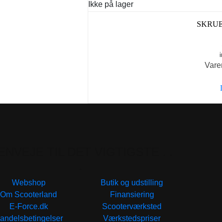
Ikke på lager
SKRUE
Vare
ENVEJE TIL DET VIGTIGSTE . .
.
Webshop
Butik og udstilling
Om Scooterland
Finansiering
E-Force.dk
Scooterværksted
andelsbetingelser
Værkstedspriser