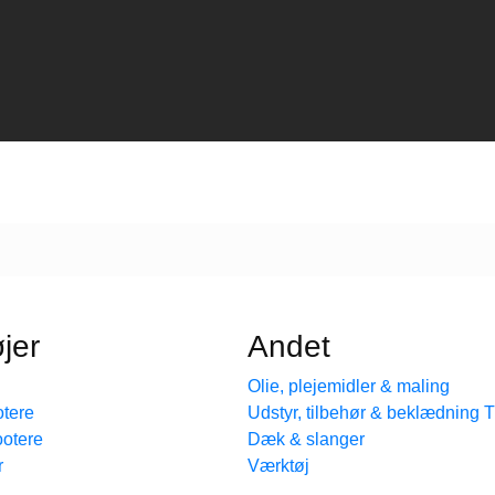
jer
Andet
Olie, plejemidler & maling
tere
Udstyr, tilbehør & beklædning
ootere
Dæk & slanger
r
Værktøj