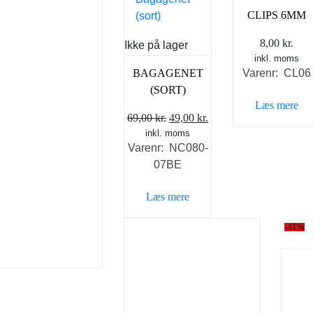
CLIPS 6MM
8,00
kr.
Ikke på lager
inkl. moms
BAGAGENET
Varenr: CL06
(SORT)
Læs mere
Den
Den
69,00
kr.
49,00
kr.
inkl. moms
oprindelige
aktuelle
Varenr: NC080-
pris
pris
07BE
var:
er:
69,00 kr..
49,00 kr..
Læs mere
-41%