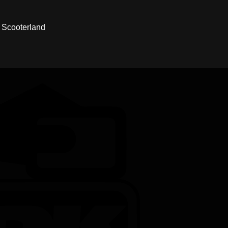
ra Scooterland
Credit
Card
DanKort