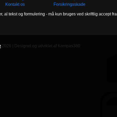
Kontakt os
Forsikringsskade
er, al tekst og formulering - må kun bruges ved skriftlig accept f
2026 | Designet og udviklet af Kompas360