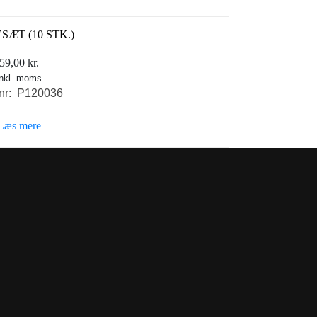
SÆT (10 STK.)
59,00
kr.
inkl. moms
nr: P120036
Læs mere