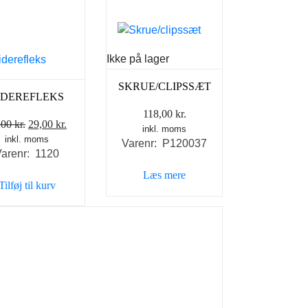
Ikke på lager
SKRUE/CLIPSSÆT
IDEREFLEKS
118,00
kr.
Den
Den
,00
kr.
29,00
kr.
inkl. moms
inkl. moms
oprindelige
aktuelle
Varenr: P120037
arenr: 1120
pris
pris
var:
er:
Læs mere
Tilføj til kurv
49,00 kr..
29,00 kr..