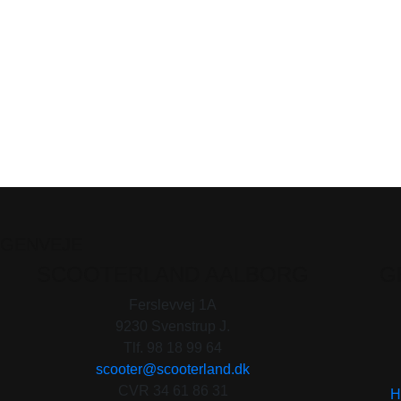
GENVEJE
SCOOTERLAND AALBORG
G
Ferslevvej 1A
9230 Svenstrup J.
Tlf. 98 18 99 64
scooter@scooterland.dk
CVR 34 61 86 31
H