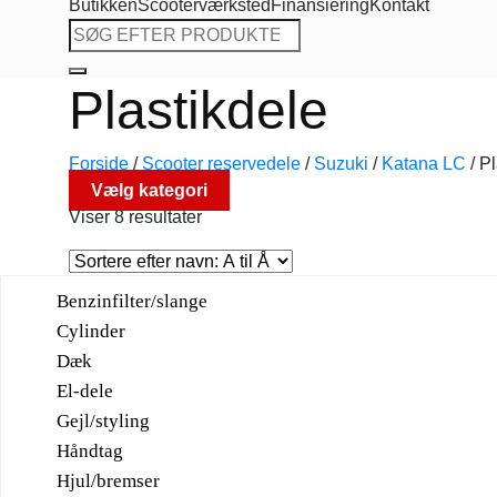
Butikken
Scooterværksted
Finansiering
Kontakt
Søg
efter:
Plastikdele
Forside
/
Scooter reservedele
/
Suzuki
/
Katana LC
/
Pl
Vælg kategori
Viser 8 resultater
Benzinfilter/slange
Cylinder
Dæk
El-dele
Gejl/styling
Håndtag
Hjul/bremser