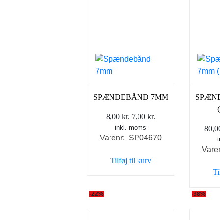
SPÆNDEBÅND 7MM
SPÆN
Den
Den
8,00
kr.
7,00
kr.
inkl. moms
oprindelige
aktuelle
80,
Varenr: SP04670
pris
pris
Vare
var:
er:
Tilføj til kurv
8,00 kr..
7,00 kr..
Ti
-22%
-38%