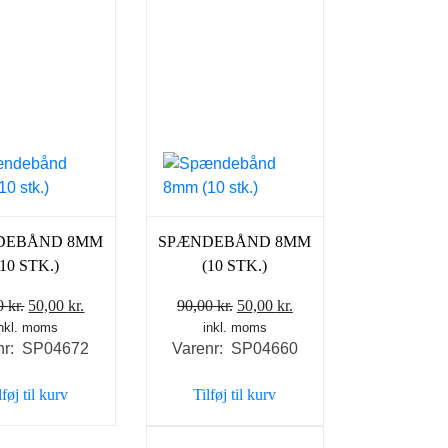
DEBÅND 8MM
SPÆNDEBÅND 8MM
(10 STK.)
(10 STK.)
Den
Den
Den
Den
00
kr.
50,00
kr.
90,00
kr.
50,00
kr.
inkl. moms
oprindelige
aktuelle
inkl. moms
oprindelige
aktuelle
nr: SP04672
Varenr: SP04660
pris
pris
pris
pris
var:
er:
var:
er:
lføj til kurv
Tilføj til kurv
80,00 kr..
50,00 kr..
90,00 kr..
50,00 kr..