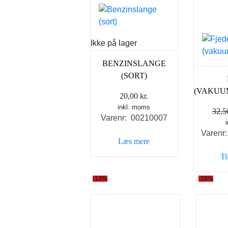
Ikke på lager
BENZINSLANGE
(SORT)
(VAKUU
20,00
kr.
inkl. moms
32,
Varenr: 00210007
Varenr
Læs mere
Ti
-13%
-38%