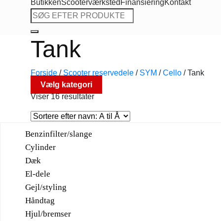
Butikken
Scooterværksted
Finansiering
Kontakt
Søg
efter:
Tank
Forside
/
Scooter reservedele
/
SYM
/
Cello
/
Tank
Vælg kategori
Viser 16 resultater
Benzinfilter/slange
Cylinder
Dæk
El-dele
Gejl/styling
Håndtag
Hjul/bremser