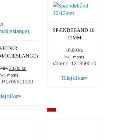
SPÆNDEBÅND 10-
12MM
FJEDER
10,00
kr.
M/OLIESLANGE)
inkl. moms
Varenr: 121859010
Den
Den
50
kr.
20,00
kr.
inkl. moms
oprindelige
aktuelle
Tilføj til kurv
: P1706611000
pris
pris
var:
er:
lføj til kurv
32,50 kr..
20,00 kr..
-13%