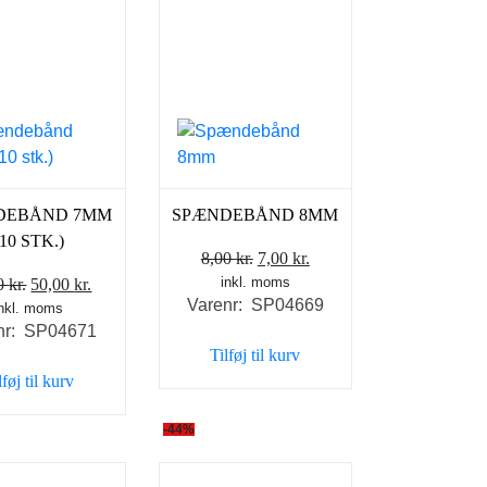
DEBÅND 7MM
SPÆNDEBÅND 8MM
(10 STK.)
Den
Den
8,00
kr.
7,00
kr.
Den
Den
inkl. moms
oprindelige
aktuelle
00
kr.
50,00
kr.
Varenr: SP04669
inkl. moms
oprindelige
aktuelle
pris
pris
nr: SP04671
pris
pris
var:
er:
Tilføj til kurv
var:
er:
8,00 kr..
7,00 kr..
lføj til kurv
80,00 kr..
50,00 kr..
-44%