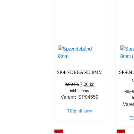
SPÆNDEBÅND 8MM
SPÆN
Den
Den
9,00
kr.
7,00
kr.
inkl. moms
oprindelige
aktuelle
80,
Varenr: SP04659
pris
pris
Vare
var:
er:
Tilføj til kurv
9,00 kr..
7,00 kr..
Ti
-22%
-44%