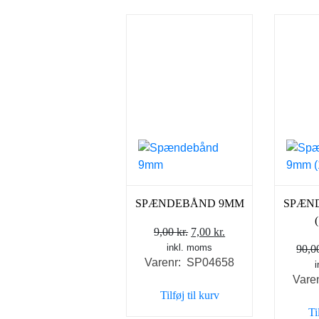
SPÆNDEBÅND 9MM
SPÆN
Den
Den
9,00
kr.
7,00
kr.
inkl. moms
oprindelige
aktuelle
90,
Varenr: SP04658
pris
pris
Vare
var:
er:
Tilføj til kurv
9,00 kr..
7,00 kr..
Ti