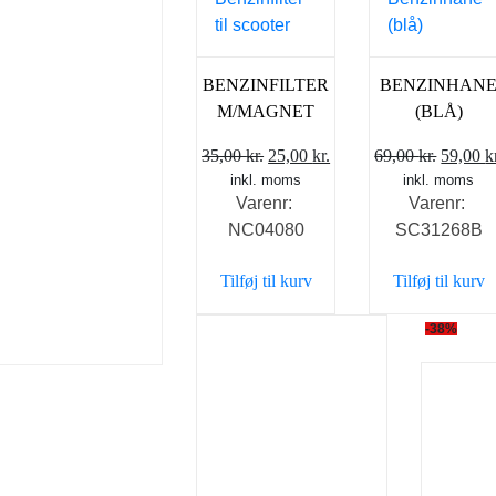
BENZINFILTER
BENZINHAN
M/MAGNET
(BLÅ)
Den
Den
Den
35,00
kr.
25,00
kr.
69,00
kr.
59,00
k
inkl. moms
oprindelige
aktuelle
inkl. moms
oprind
Varenr:
Varenr:
pris
pris
pris
NC04080
SC31268B
var:
er:
var:
35,00 kr..
25,00 kr..
69,00 k
Tilføj til kurv
Tilføj til kurv
-38%