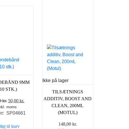
Ikke på lager
DEBÅND 9MM
(10 STK.)
TILSÆTNINGS
ADDITIV, BOOST AND
Den
Den
00
kr.
50,00
kr.
CLEAN, 200ML
inkl. moms
oprindelige
aktuelle
(MOTUL)
nr: SP04661
pris
pris
var:
er:
148,00
kr.
lføj til kurv
90,00 kr..
50,00 kr..