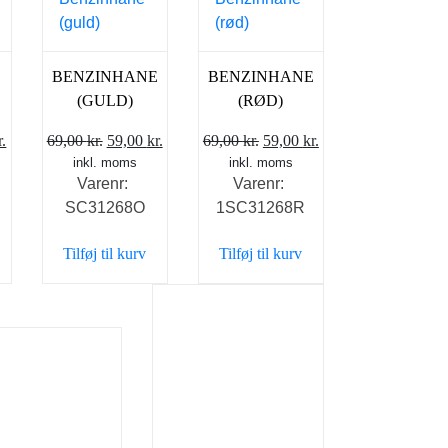
E
BENZINHANE
BENZINHANE
(GULD)
(RØD)
Den
Den
Den
Den
Den
r.
69,00
kr.
59,00
kr.
69,00
kr.
59,00
kr.
elige
aktuelle
inkl. moms
oprindelige
aktuelle
inkl. moms
oprindelige
aktuelle
Varenr:
Varenr:
pris
pris
pris
pris
pris
SC31268O
1SC31268R
er:
var:
er:
var:
er:
r..
59,00 kr..
69,00 kr..
59,00 kr..
69,00 kr..
59,00 kr..
Tilføj til kurv
Tilføj til kurv