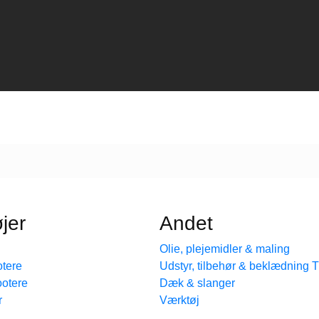
jer
Andet
Olie, plejemidler & maling
tere
Udstyr, tilbehør & beklædning
ootere
Dæk & slanger
r
Værktøj