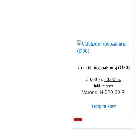
Udstødningspakning (Ø30)
Den
Den
29,00
kr.
20,00
kr.
inkl. moms
oprindelige
aktuel
Varenr: N-020-00-R
pris
pris
var:
er:
Tilføj til kurv
29,00 kr..
20,00 k
-8%