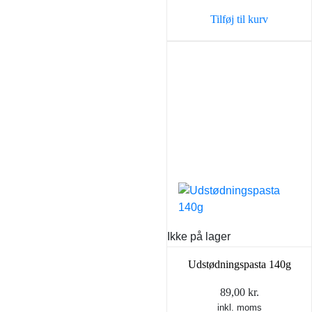
var:
er:
Tilføj til kurv
150,00 kr..
75,00 
Ikke på lager
Udstødningspasta 140g
89,00
kr.
inkl. moms