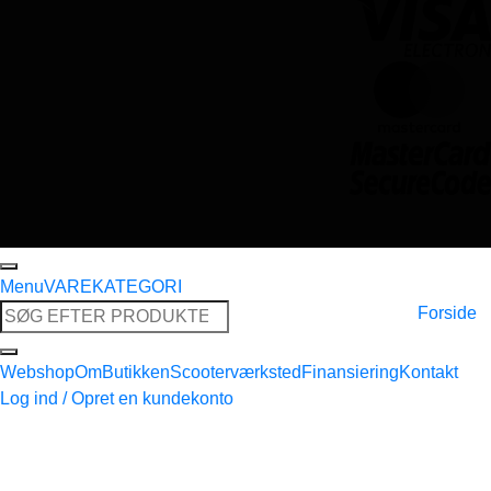
Menu
VAREKATEGORI
Søg
Forside
efter:
Webshop
Om
Butikken
Scooterværksted
Finansiering
Kontakt
Log ind / Opret en kundekonto