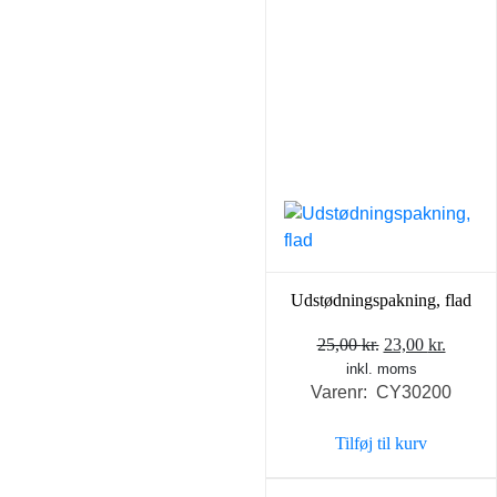
Udstødningspakning, flad
Den
Den
25,00
kr.
23,00
kr.
inkl. moms
oprindelige
aktuel
Varenr: CY30200
pris
pris
var:
er:
Tilføj til kurv
25,00 kr..
23,00 k