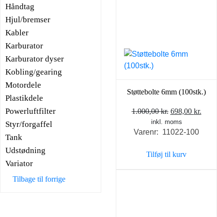
Håndtag
Hjul/bremser
Kabler
Karburator
Karburator dyser
Kobling/gearing
Motordele
Støttebolte 6mm (100stk.)
Plastikdele
Powerluftfilter
Den
Den
1.000,00
kr.
698,00
kr.
inkl. moms
oprindelige
aktu
Styr/forgaffel
Varenr: 11022-100
pris
pris
Tank
var:
er:
Udstødning
Tilføj til kurv
1.000,00 kr..
698,0
Variator
Tilbage til forrige