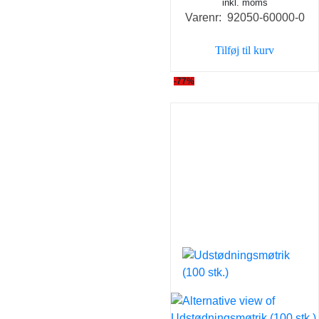
inkl. moms
oprindelige
aktue
Varenr: 92050-60000-0
pris
pris
var:
er:
Tilføj til kurv
437,60 kr..
160,0
-77%