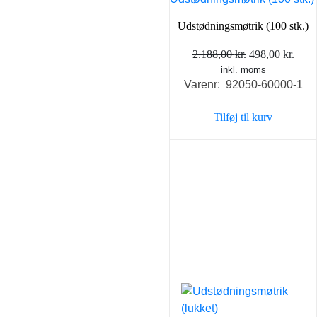
Udstødningsmøtrik (100 stk.)
Den
Den
2.188,00
kr.
498,00
kr.
inkl. moms
oprindelige
aktu
Varenr: 92050-60000-1
pris
pris
var:
er:
Tilføj til kurv
2.188,00 kr..
498,0