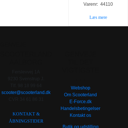
Varenr: 44110
Læs mere
GENVEJE
SCOOTERLAND
GENVEJE
AALBORG
TIL DET
VIGTIGSTE
Ferslevvej 1A
. . .
9230 Svenstrup J.
Tlf. 98 18 99 64
Webshop
scooter@scooterland.dk
Om Scooterland
CVR 34 61 86 31
E-Force.dk
Handelsbetingelser
KONTAKT &
Kontakt os
ÅBNINGSTIDER
Butik og udstilling