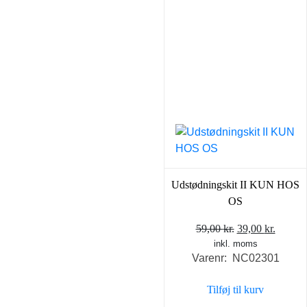
Udstødningskit II KUN HOS
OS
Den
Den
59,00
kr.
39,00
kr.
inkl. moms
oprindelige
aktuel
Varenr: NC02301
pris
pris
var:
er:
Tilføj til kurv
59,00 kr..
39,00 k