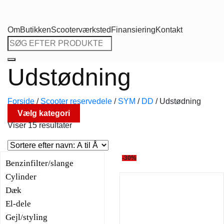
Om
Butikken
Scooterværksted
Finansiering
Kontakt
Søg
efter:
Udstødning
Forside
/
Scooter reservedele
/
SYM
/
DD
/
Udstødning
Vælg kategori
Viser 15 resultater
-30%
Benzinfilter/slange
Cylinder
Dæk
El-dele
Gejl/styling