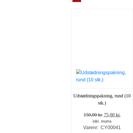
-50%
Udstødningspakning, rund (10
stk.)
Den
Den
150,00
kr.
75,00
kr.
inkl. moms
oprindelige
aktuel
Varenr: CY00041
pris
pris