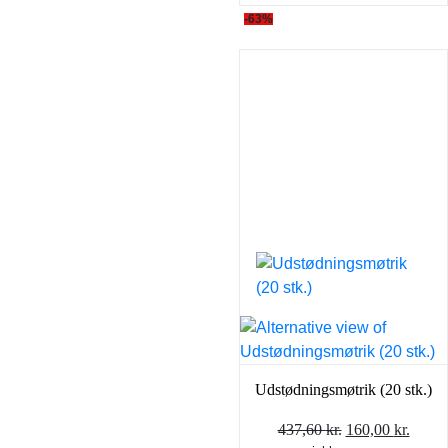
-63%
Udstødningsmøtrik (20 stk.)
Den
Den
437,60
kr.
160,00
kr.