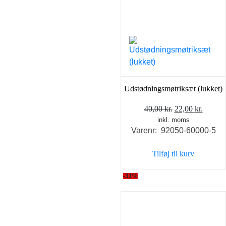
Udstødningsmøtriksæt (lukket)
Den
Den
40,00
kr.
22,00
kr.
inkl. moms
oprindelige
aktuel
Varenr: 92050-60000-5
pris
pris
var:
er:
Tilføj til kurv
40,00 kr..
22,00 k
-31%