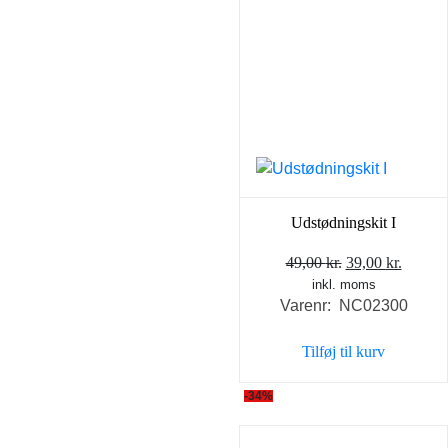
Udstødningskit I
Den
Den
49,00
kr.
39,00
kr.
inkl. moms
oprindelige
aktuel
Varenr: NC02300
pris
pris
var:
er:
Tilføj til kurv
49,00 kr..
39,00 k
-34%