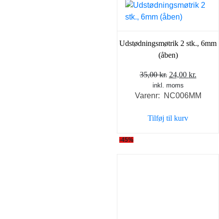
Udstødningsmøtrik 2 stk., 6mm
(åben)
Den
Den
35,00
kr.
24,00
kr.
inkl. moms
oprindelige
aktuel
Varenr: NC006MM
pris
pris
var:
er:
Tilføj til kurv
35,00 kr..
24,00 k
-45%