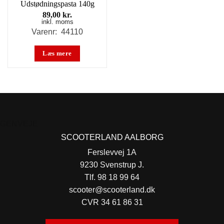
Udstødningspasta 140g
89,00
kr.
inkl. moms
Varenr: 44110
Læs mere
GENVEJE
SCOOTERLAND AALBORG
Ferslevvej 1A
9230 Svenstrup J.
Tlf. 98 18 99 64
scooter@scooterland.dk
CVR 34 61 86 31