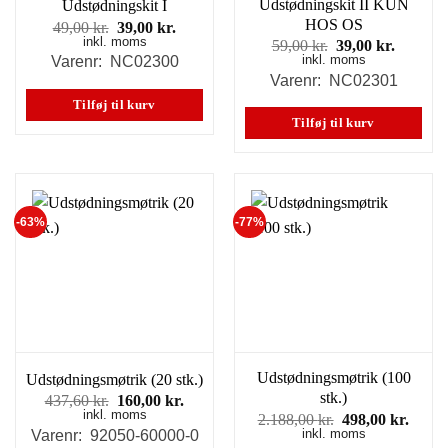
Udstødningskit II KUN
Udstødningskit I
HOS OS
Den
Den
49,00
kr.
39,00
kr.
inkl. moms
oprindelige
aktuelle
Den
Den
59,00
kr.
39,00
kr.
pris
pris
inkl. moms
oprindelige
aktuell
Varenr: NC02300
var:
er:
pris
pris
Varenr: NC02301
49,00 kr..
39,00 kr..
var:
er:
Tilføj til kurv
59,00 kr..
39,00 kr
Tilføj til kurv
-63%
-77%
Udstødningsmøtrik (100
Udstødningsmøtrik (20 stk.)
stk.)
Den
Den
437,60
kr.
160,00
kr.
inkl. moms
oprindelige
aktuelle
Den
Den
2.188,00
kr.
498,00
kr.
pris
pris
inkl. moms
oprindelige
aktue
Varenr: 92050-60000-0
var:
er: