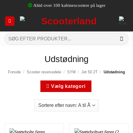
Fortsæt
Altid over 100 kabinescootere på lager
til
indhold
Søg
efter:
Udstødning
Forside
/
Scooter reservedele
/
SYM
/
Jet 50 2T
/
Udstødning
Vælg kategori