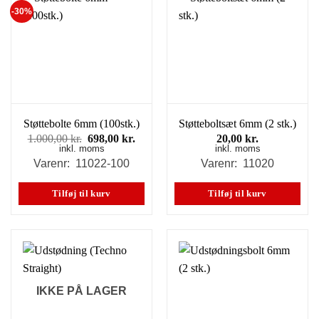
-30%
Støttebolte 6mm (100stk.)
Støtteboltsæt 6mm (2 stk.)
Den
Den
1.000,00
kr.
698,00
kr.
20,00
kr.
inkl. moms
oprindelige
aktuelle
inkl. moms
pris
pris
Varenr: 11022-100
Varenr: 11020
var:
er:
1.000,00 kr..
698,00 kr..
Tilføj til kurv
Tilføj til kurv
IKKE PÅ LAGER