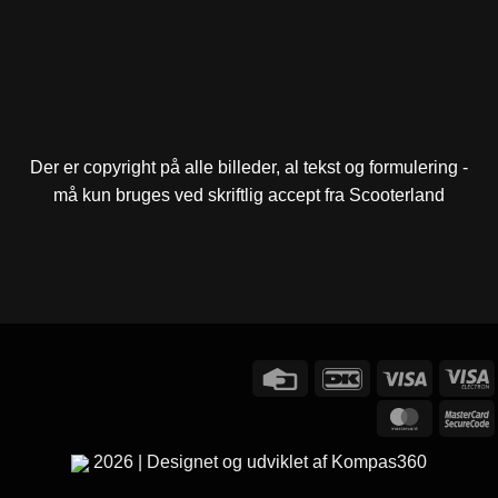
Der er copyright på alle billeder, al tekst og formulering -
må kun bruges ved skriftlig accept fra Scooterland
Credit
DanKort
Visa
V
Card
E
MasterC
M
2
2026 | Designet og udviklet af Kompas360