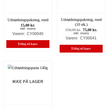
Udstødningspakning, rund
Udstødningspakning, rund
(10 stk.)
15,00
kr.
inkl. moms
Den
Den
150,00
kr.
75,00
kr.
inkl. moms
oprindelige
aktuell
Varenr: CY00040
pris
pris
Varenr: CY00041
var:
er:
Tilføj til kurv
150,00 kr..
75,00 k
Tilføj til kurv
IKKE PÅ LAGER