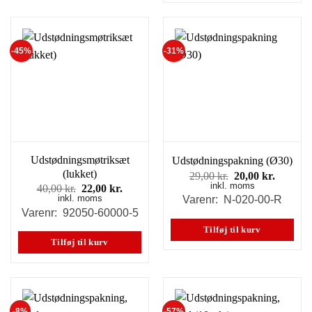
-45%
-31%
Udstødningsmøtriksæt
Udstødningspakning (Ø30)
(lukket)
Den
Den
29,00
kr.
20,00
kr.
inkl. moms
oprindelige
aktuell
Den
Den
40,00
kr.
22,00
kr.
pris
pris
inkl. moms
oprindelige
aktuelle
Varenr: N-020-00-R
var:
er:
pris
pris
Varenr: 92050-60000-5
29,00 kr..
20,00 kr
var:
er:
Tilføj til kurv
40,00 kr..
22,00 kr..
Tilføj til kurv
-8%
-57%