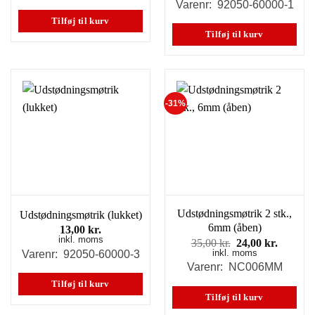
pris
pris
Varenr: 92050-60000-1
437,60 kr..
160,00 kr..
var:
er:
Tilføj til kurv
2.188,00 kr..
498,0
Tilføj til kurv
-31%
Udstødningsmøtrik 2 stk.,
Udstødningsmøtrik (lukket)
6mm (åben)
13,00
kr.
inkl. moms
Den
Den
35,00
kr.
24,00
kr.
inkl. moms
oprindelige
aktuell
Varenr: 92050-60000-3
pris
pris
Varenr: NC006MM
var:
er:
Tilføj til kurv
35,00 kr..
24,00 kr
Tilføj til kurv