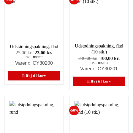
Udstødningspakning, flad
Udstødningspakning, flad
(10 stk.)
Den
Den
25,00
kr.
23,00
kr.
inkl. moms
oprindelige
aktuelle
Den
Den
230,00
kr.
100,00
kr.
pris
pris
inkl. moms
oprindelige
aktuel
Varenr: CY30200
var:
er:
pris
pris
Varenr: CY30201
25,00 kr..
23,00 kr..
var:
er:
Tilføj til kurv
230,00 kr..
100,00
Tilføj til kurv
-50%