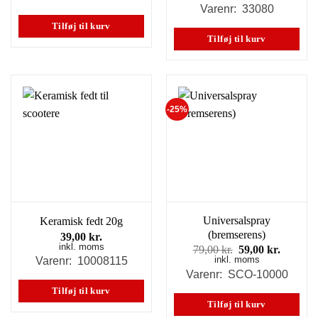
var:
er:
Varenr: 33080
39,00 kr..
20,00 kr..
Tilføj til kurv
Tilføj til kurv
-25%
Universalspray
Keramisk fedt 20g
(bremserens)
39,00
kr.
inkl. moms
Den
Den
79,00
kr.
59,00
kr.
inkl. moms
oprindelige
aktuell
Varenr: 10008115
pris
pris
Varenr: SCO-10000
var:
er:
Tilføj til kurv
79,00 kr..
59,00 kr
Tilføj til kurv