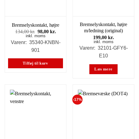
Bremselyskontakt, højre
Bremselyskontakt, højre
m/ledning (original)
Den
Den
134,00
kr.
98,00
kr.
inkl. moms
oprindelige
aktuelle
199,00
kr.
pris
pris
inkl. moms
Varenr: 35340-KNBN-
var:
er:
Varenr: 32101-GFY6-
901
134,00 kr..
98,00 kr..
E10
Tilføj til kurv
Læs mere
-17%