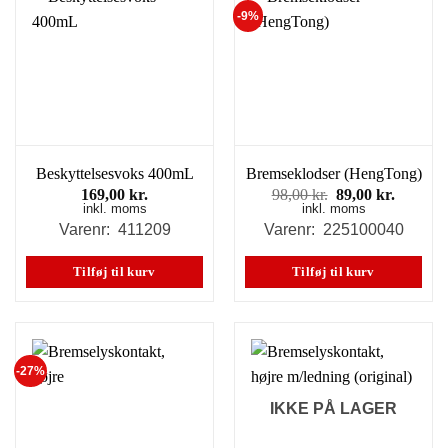
-9%
Beskyttelsesvoks 400mL
Bremseklodser (HengTong)
Den
Den
169,00
kr.
98,00
kr.
89,00
kr.
inkl. moms
inkl. moms
oprindelige
aktuell
pris
pris
Varenr: 411209
Varenr: 225100040
var:
er:
98,00 kr..
89,00 kr
Tilføj til kurv
Tilføj til kurv
-27%
IKKE PÅ LAGER