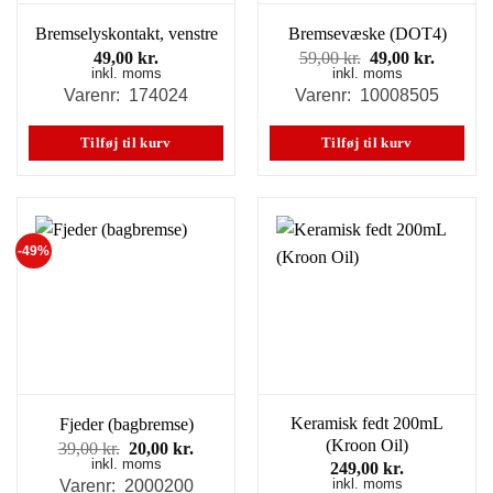
Bremselyskontakt, venstre
Bremsevæske (DOT4)
Den
Den
49,00
kr.
59,00
kr.
49,00
kr.
inkl. moms
inkl. moms
oprindelige
aktuell
pris
pris
Varenr: 174024
Varenr: 10008505
var:
er:
59,00 kr..
49,00 kr
Tilføj til kurv
Tilføj til kurv
-49%
Keramisk fedt 200mL
Fjeder (bagbremse)
(Kroon Oil)
Den
Den
39,00
kr.
20,00
kr.
inkl. moms
oprindelige
aktuelle
249,00
kr.
pris
pris
inkl. moms
Varenr: 2000200