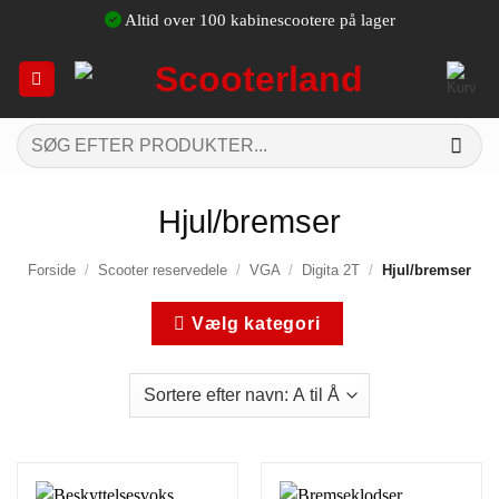
Fortsæt
Altid over 100 kabinescootere på lager
til
indhold
Søg
efter:
Hjul/bremser
Forside
/
Scooter reservedele
/
VGA
/
Digita 2T
/
Hjul/bremser
Vælg kategori