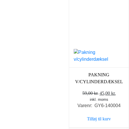
PAKNING
V/CYLINDERDÆKSEL
Den
Den
59,00
kr.
45,00
kr.
inkl. moms
oprindelige
aktuel
Varenr: GY6-140004
pris
pris
var:
er:
Tilføj til kurv
59,00 kr..
45,00 k