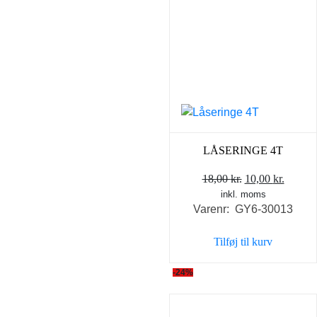
LÅSERINGE 4T
Den
Den
18,00
kr.
10,00
kr.
inkl. moms
oprindelige
aktuel
Varenr: GY6-30013
pris
pris
var:
er:
Tilføj til kurv
18,00 kr..
10,00 k
-24%