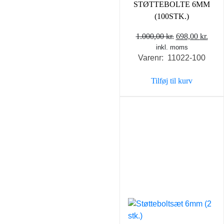
STØTTEBOLTE 6MM
(100STK.)
Den
Den
1.000,00
kr.
698,00
kr.
inkl. moms
oprindelige
aktu
Varenr: 11022-100
pris
pris
var:
er:
Tilføj til kurv
1.000,00 kr..
698,0