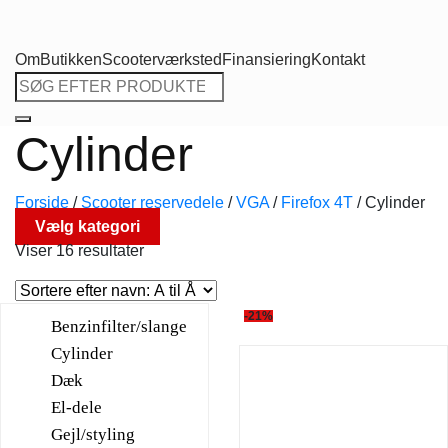
Om
Butikken
Scooterværksted
Finansiering
Kontakt
Søg
efter:
Cylinder
Forside
/
Scooter reservedele
/
VGA
/
Firefox 4T
/
Cylinder
Vælg kategori
Viser 16 resultater
-21%
Benzinfilter/slange
Cylinder
Dæk
El-dele
Gejl/styling