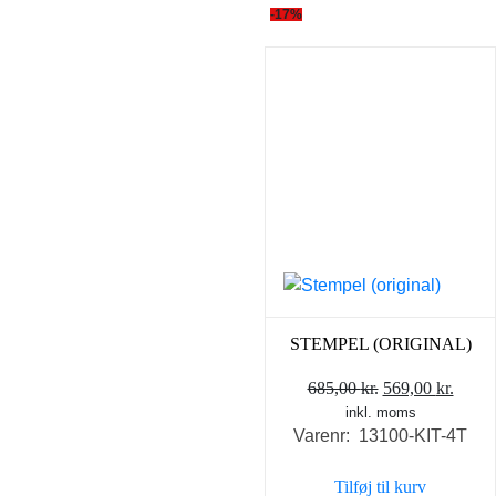
-17%
STEMPEL (ORIGINAL)
Den
Den
685,00
kr.
569,00
kr.
inkl. moms
oprindelige
aktue
Varenr: 13100-KIT-4T
pris
pris
var:
er:
Tilføj til kurv
685,00 kr..
569,0