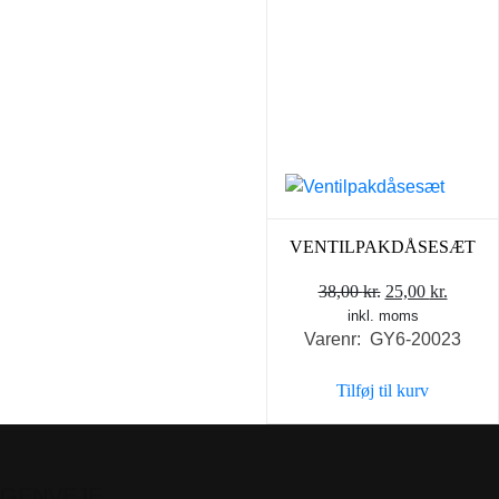
VENTILPAKDÅSESÆT
Den
Den
38,00
kr.
25,00
kr.
inkl. moms
oprindelige
aktuel
Varenr: GY6-20023
pris
pris
var:
er:
Tilføj til kurv
38,00 kr..
25,00 k
GENVEJE