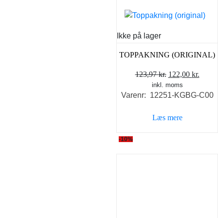
Ikke på lager
TOPPAKNING (ORIGINAL)
Den
Den
123,97
kr.
122,00
kr.
inkl. moms
oprindelige
aktue
Varenr: 12251-KGBG-C00
pris
pris
var:
er:
Læs mere
123,97 kr..
122,0
-10%