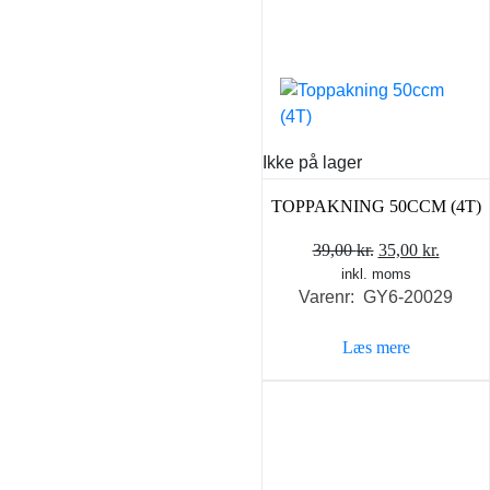
Ikke på lager
TOPPAKNING 50CCM (4T)
Den
Den
39,00
kr.
35,00
kr.
inkl. moms
oprindelige
aktuel
Varenr: GY6-20029
pris
pris
var:
er:
Læs mere
39,00 kr..
35,00 k