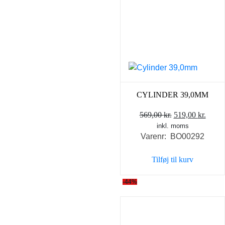
CYLINDER 39,0MM
Den
Den
569,00
kr.
519,00
kr.
inkl. moms
oprindelige
aktue
Varenr: BO00292
pris
pris
var:
er:
Tilføj til kurv
569,00 kr..
519,0
-44%