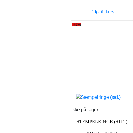
var:
er:
Tilføj til kurv
289,00 kr..
219,0
-47%
Ikke på lager
STEMPELRINGE (STD.)