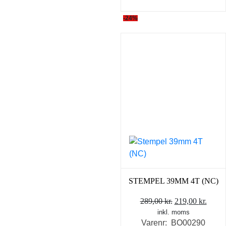
-24%
STEMPEL 39MM 4T (NC)
Den
Den
289,00
kr.
219,00
kr.
inkl. moms
oprindelige
aktue
Varenr: BO00290
pris
pris