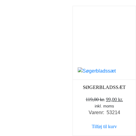
SØGERBLADSSÆT
Den
Den
119,00
kr.
99,00
kr.
inkl. moms
oprindelige
aktuel
Varenr: 53214
pris
pris
var:
er:
Tilføj til kurv
119,00 kr..
99,00 