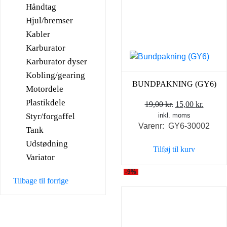
Håndtag
Hjul/bremser
Kabler
Karburator
Karburator dyser
Kobling/gearing
BUNDPAKNING (GY6)
Motordele
Plastikdele
Den
Den
19,00
kr.
15,00
kr.
Styr/forgaffel
inkl. moms
oprindelige
aktuel
Varenr: GY6-30002
pris
pris
Tank
var:
er:
Udstødning
Tilføj til kurv
19,00 kr..
15,00 k
Variator
-9%
Tilbage til forrige