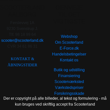
SCOOTERLAND
GENVEJE
AALBORG
TIL DET
VIGTIGSTE
Ferslevvej 1A
. . .
9230 Svenstrup J.
Tlf. 98 18 99 64
Webshop
scooter@scooterland.dk
Om Scooterland
CVR 34 61 86 31
E-Force.dk
Handelsbetingelser
KONTAKT &
Kontakt os
ÅBNINGSTIDER
Butik og udstilling
Finansiering
Scooterværksted
Værkstedspriser
Forsikringsskade
Der er copyright på alle billeder, al tekst og formulering - må
kun bruges ved skriftlig accept fra Scooterland