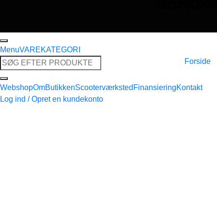
Menu
VAREKATEGORI
Søg
Forside
efter:
Webshop
Om
Butikken
Scooterværksted
Finansiering
Kontakt
Log ind / Opret en kundekonto