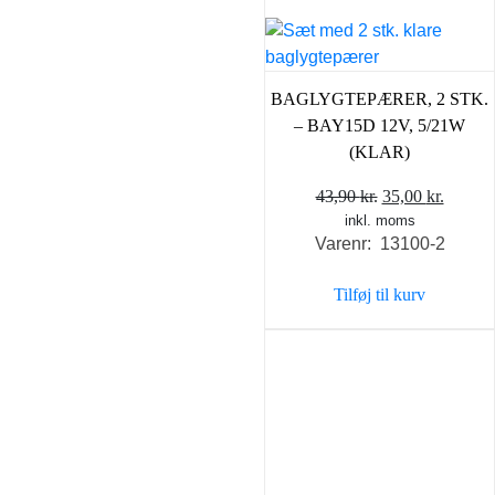
BAGLYGTEPÆRER, 2 STK.
– BAY15D 12V, 5/21W
(KLAR)
Den
Den
43,90
kr.
35,00
kr.
inkl. moms
oprindelige
aktuel
Varenr: 13100-2
pris
pris
var:
er:
Tilføj til kurv
43,90 kr..
35,00 k