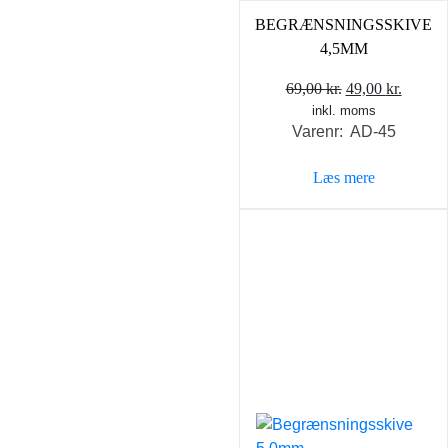
BEGRÆNSNINGSSKIVE
4,5MM
Den
Den
69,00
kr.
49,00
kr.
inkl. moms
oprindelige
aktuel
Varenr: AD-45
pris
pris
var:
er:
Læs mere
69,00 kr..
49,00 k