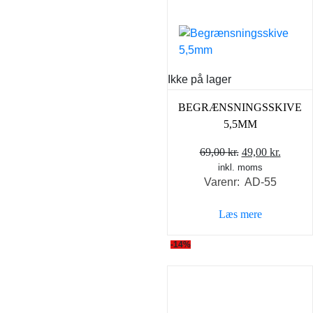
Ikke på lager
BEGRÆNSNINGSSKIVE
5,5MM
Den
Den
69,00
kr.
49,00
kr.
inkl. moms
oprindelige
aktuel
Varenr: AD-55
pris
pris
var:
er:
Læs mere
69,00 kr..
49,00 k
-14%