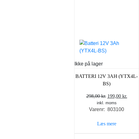
Ikke på lager
BATTERI 12V 3AH (YTX4L-
BS)
Den
Den
298,00
kr.
199,00
kr.
inkl. moms
oprindelige
aktue
Varenr: 803100
pris
pris
var:
er:
Læs mere
298,00 kr..
199,0