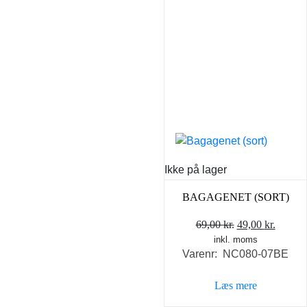
Ikke på lager
BAGAGENET (SORT)
Den
Den
69,00
kr.
49,00
kr.
inkl. moms
oprindelige
aktuel
Varenr: NC080-07BE
pris
pris
var:
er:
Læs mere
69,00 kr..
49,00 k