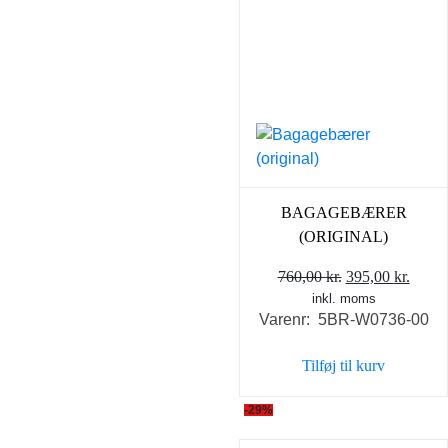
kan
vælges
på
varesiden
BAGAGEBÆRER
(ORIGINAL)
Den
Den
760,00
kr.
395,00
kr.
inkl. moms
oprindelige
aktue
Varenr: 5BR-W0736-00
pris
pris
var:
er:
Tilføj til kurv
760,00 kr..
395,0
-29%