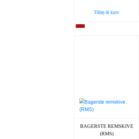
var:
er:
Tilføj til kurv
619,00 kr..
575,0
-25%
BAGERSTE REMSKIVE
(RMS)