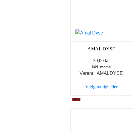
AMAL DYSE
39,00
kr.
inkl. moms
Varenr: AMALDYSE
Vælg muligheder
Dette
-48%
vare
har
flere
varianter.
Mulighederne