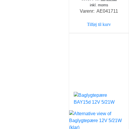
inkl. moms
oprindelige
aktuel
Varenr: AE041711
pris
pris
var:
er:
Tilføj til kurv
159,00 kr..
69,00 