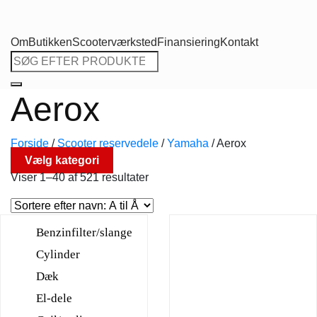
Om
Butikken
Scooterværksted
Finansiering
Kontakt
Søg
efter:
Aerox
Forside
/
Scooter reservedele
/
Yamaha
/
Aerox
Vælg kategori
Viser 1–40 af 521 resultater
Benzinfilter/slange
Cylinder
Dæk
El-dele