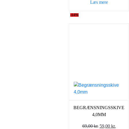
Læs mere
-14%
BEGRÆNSNINGSSKIVE
4,0MM
Den
Den
69,00
kr.
59,00
kr.