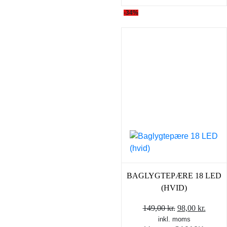
-34%
BAGLYGTEPÆRE 18 LED
(HVID)
Den
Den
149,00
kr.
98,00
kr.
inkl. moms
oprindelige
aktuel