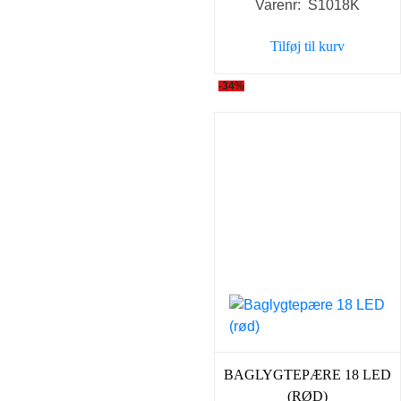
Varenr: S1018K
pris
pris
var:
er:
Tilføj til kurv
149,00 kr..
98,00 
-34%
BAGLYGTEPÆRE 18 LED
(RØD)