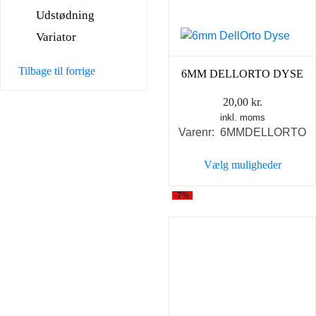
vælges
Udstødning
på
varesiden
Variator
Tilbage til forrige
6MM DELLORTO DYSE
20,00
kr.
inkl. moms
Varenr: 6MMDELLORTO
Vælg muligheder
Dette
-7%
vare
har
flere
varianter.
Mulighederne
kan
vælges