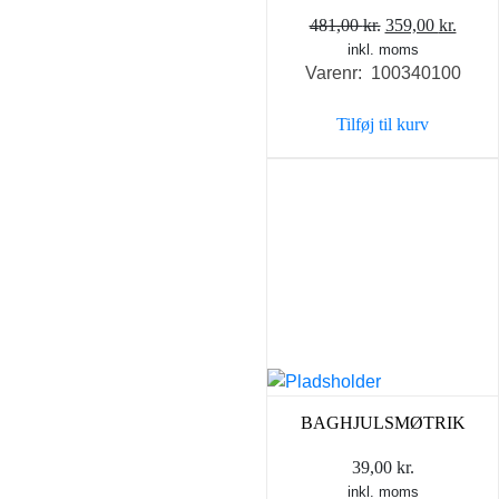
Den
Den
481,00
kr.
359,00
kr.
inkl. moms
oprindelige
aktue
Varenr: 100340100
pris
pris
var:
er:
Tilføj til kurv
481,00 kr..
359,0
BAGHJULSMØTRIK
39,00
kr.
inkl. moms