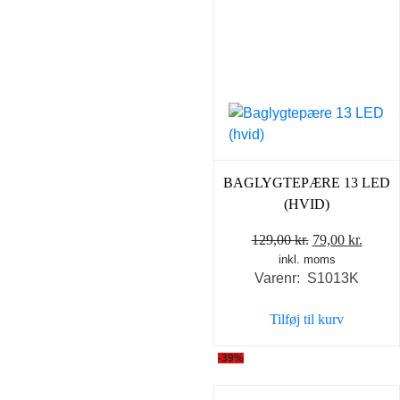
BAGLYGTEPÆRE 13 LED
(HVID)
Den
Den
129,00
kr.
79,00
kr.
inkl. moms
oprindelige
aktuel
Varenr: S1013K
pris
pris
var:
er:
Tilføj til kurv
129,00 kr..
79,00 
-39%