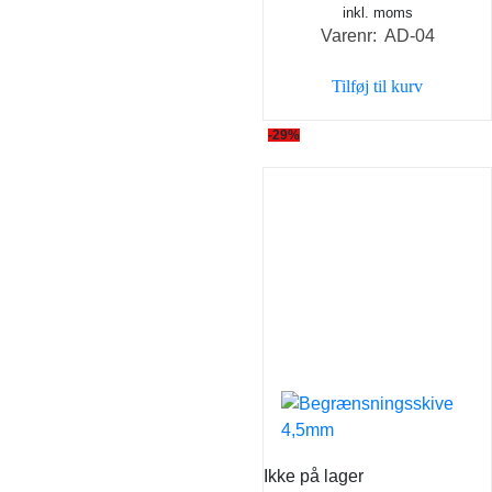
inkl. moms
oprindelige
aktuel
Varenr: AD-04
pris
pris
var:
er:
Tilføj til kurv
69,00 kr..
59,00 k
-29%
Ikke på lager