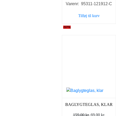
Varenr: 95311-121912-C
Tilføj til kurv
-57%
BAGLYGTEGLAS, KLAR
Den
Den
159,00
kr.
69,00
kr.