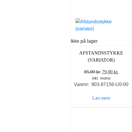
på
varesiden
Ikke på lager
AFSTANDSSTYKKE
(VARIATOR)
Den
Den
85,00
kr.
79,00
kr.
inkl. moms
oprindelige
aktuel
Varenr: 903-87156-U0-00
pris
pris
var:
er:
Læs mere
85,00 kr..
79,00 k