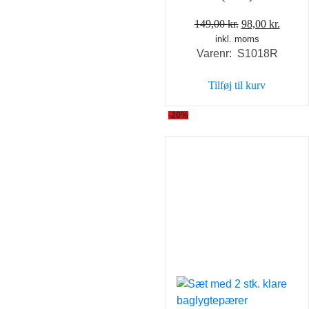
Den
Den
149,00
kr.
98,00
kr.
inkl. moms
oprindelige
aktuel
Varenr: S1018R
pris
pris
var:
er:
Tilføj til kurv
149,00 kr..
98,00 
-20%