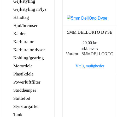
Gejl/styling
Gejl/styling m/lys
Håndtag
Hjul/bremser
5MM DELLORTO DYSE
Kabler
Karburator
20,00
kr.
inkl. moms
Karburator dyser
Varenr: 5MMDELLORTO
Kobling/gearing
Motordele
Vælg muligheder
Dette
Plastikdele
vare
Powerluftfilter
har
Støddæmper
flere
Støttefod
varianter.
Mulighederne
Styr/forgaffel
kan
Tank