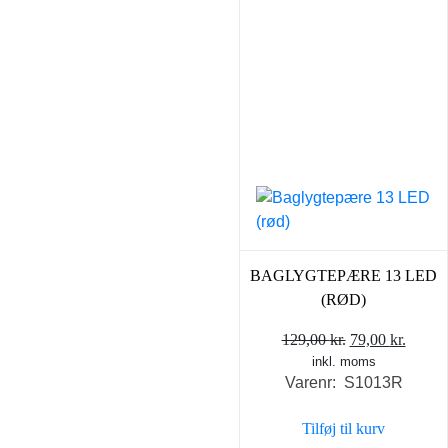
BAGLYGTEPÆRE 13 LED
(RØD)
Den
Den
129,00
kr.
79,00
kr.
inkl. moms
oprindelige
aktuel
Varenr: S1013R
pris
pris
var:
er:
Tilføj til kurv
129,00 kr..
79,00 