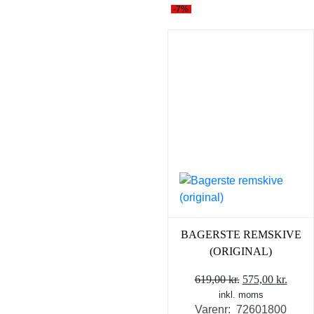
-7%
BAGERSTE REMSKIVE
(ORIGINAL)
Den
Den
619,00
kr.
575,00
kr.
inkl. moms
oprindelige
aktue
Varenr: 72601800
pris
pris