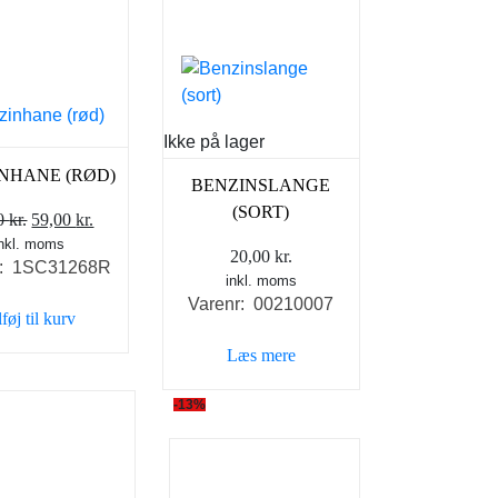
Ikke på lager
NHANE (RØD)
BENZINSLANGE
(SORT)
Den
Den
00
kr.
59,00
kr.
inkl. moms
oprindelige
aktuelle
20,00
kr.
r: 1SC31268R
pris
pris
inkl. moms
var:
er:
Varenr: 00210007
lføj til kurv
69,00 kr..
59,00 kr..
Læs mere
-13%