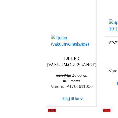
SPÆ
FJEDER
(VAKUUM/OLIESLANGE)
Vare
Den
Den
32,50
kr.
20,00
kr.
inkl. moms
oprindelige
aktuelle
T
Varenr: P1706611000
pris
pris
var:
er:
Tilføj til kurv
32,50 kr..
20,00 kr..
-38%
-13%