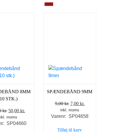
-22%
DEBÅND 8MM
SPÆNDEBÅND 9MM
(10 STK.)
Den
Den
9,00
kr.
7,00
kr.
Den
Den
inkl. moms
oprindelige
aktuelle
00
kr.
50,00
kr.
Varenr: SP04658
inkl. moms
oprindelige
aktuelle
pris
pris
nr: SP04660
pris
pris
var:
er:
Tilføj til kurv
var:
er:
9,00 kr..
7,00 kr..