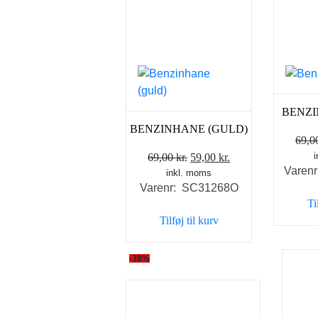
BENZI
BENZINHANE (GULD)
69,
Den
Den
69,00
kr.
59,00
kr.
Varen
inkl. moms
oprindelige
aktuelle
Varenr: SC31268O
pris
pris
Ti
var:
er:
Tilføj til kurv
69,00 kr..
59,00 kr..
-38%