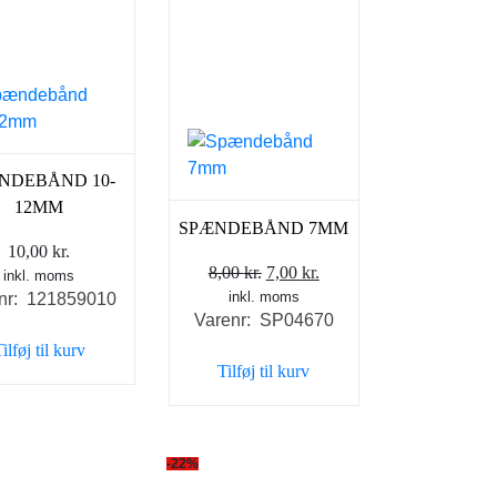
NDEBÅND 10-
12MM
SPÆNDEBÅND 7MM
10,00
kr.
Den
Den
8,00
kr.
7,00
kr.
inkl. moms
inkl. moms
oprindelige
aktuelle
nr: 121859010
Varenr: SP04670
pris
pris
ilføj til kurv
var:
er:
Tilføj til kurv
8,00 kr..
7,00 kr..
-22%