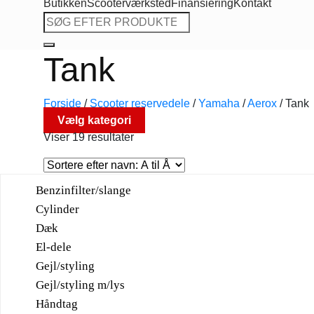
Butikken
Scooterværksted
Finansiering
Kontakt
Søg
efter:
Tank
Forside
/
Scooter reservedele
/
Yamaha
/
Aerox
/
Tank
Vælg kategori
Viser 19 resultater
Benzinfilter/slange
Cylinder
Dæk
El-dele
Gejl/styling
Gejl/styling m/lys
Håndtag