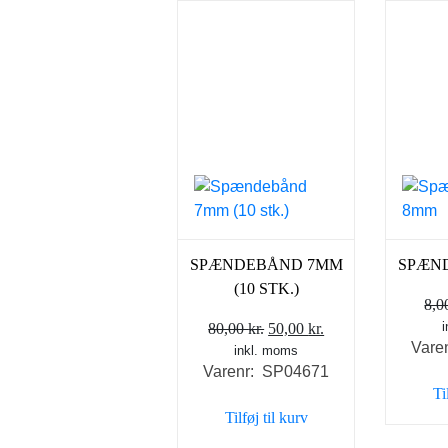
SPÆNDEBÅND 7MM
SPÆN
(10 STK.)
8,
Den
Den
80,00
kr.
50,00
kr.
Vare
inkl. moms
oprindelige
aktuelle
Varenr: SP04671
pris
pris
Ti
var:
er:
Tilføj til kurv
80,00 kr..
50,00 kr..