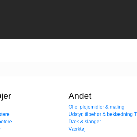
jer
Andet
Olie, plejemidler & maling
tere
Udstyr, tilbehør & beklædning
ootere
Dæk & slanger
r
Værktøj