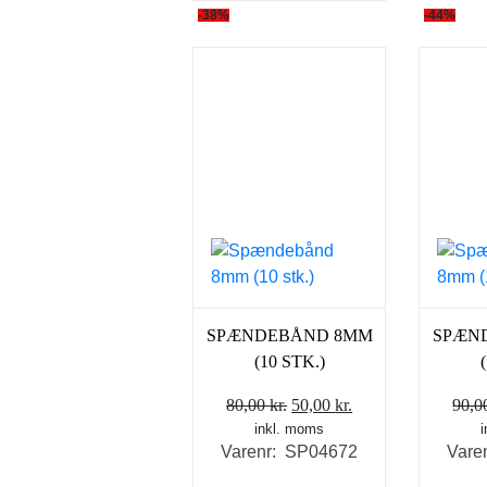
-38%
-44%
SPÆNDEBÅND 8MM
SPÆN
(10 STK.)
Den
Den
80,00
kr.
50,00
kr.
90,
inkl. moms
oprindelige
aktuelle
Varenr: SP04672
Vare
pris
pris
var:
er: