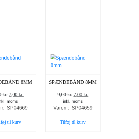
DEBÅND 8MM
SPÆNDEBÅND 8MM
Den
Den
Den
Den
00
kr.
7,00
kr.
9,00
kr.
7,00
kr.
inkl. moms
oprindelige
aktuelle
inkl. moms
oprindelige
aktuelle
nr: SP04669
Varenr: SP04659
pris
pris
pris
pris
var:
er:
var:
er:
lføj til kurv
Tilføj til kurv
8,00 kr..
7,00 kr..
9,00 kr..
7,00 kr..