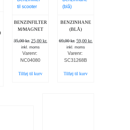
BENZINFILTER
BENZINHANE
M/MAGNET
(BLÅ)
0
Den
Den
Den
Den
35,00
kr.
25,00
kr.
69,00
kr.
59,00
kr.
inkl. moms
oprindelige
aktuelle
inkl. moms
oprindelige
aktuelle
Varenr:
Varenr:
pris
pris
pris
pris
NC04080
SC31268B
var:
er:
var:
er:
3
35,00 kr..
25,00 kr..
69,00 kr..
59,00 kr..
Tilføj til kurv
Tilføj til kurv