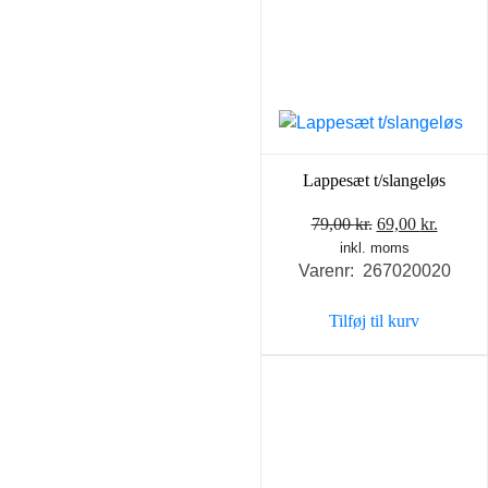
Lappesæt t/slangeløs
Den
Den
79,00
kr.
69,00
kr.
inkl. moms
oprindelige
aktuel
Varenr: 267020020
pris
pris
var:
er:
Tilføj til kurv
79,00 kr..
69,00 k