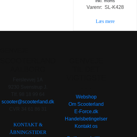
inkl. moms
Varenr: SL-K428
Læs mere
GENVEJE
SCOOTERLAND
GENVEJE
AALBORG
TIL DET
VIGTIGSTE
Ferslevvej 1A
. . .
9230 Svenstrup J.
Tlf. 98 18 99 64
Webshop
scooter@scooterland.dk
Om Scooterland
CVR 34 61 86 31
E-Force.dk
Handelsbetingelser
KONTAKT &
Kontakt os
ÅBNINGSTIDER