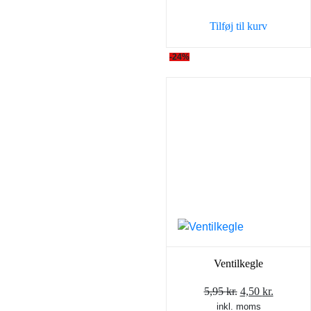
var:
er:
Tilføj til kurv
5,95 kr..
4,00 kr..
-24%
Ventilkegle
Den
Den
5,95
kr.
4,50
kr.
inkl. moms
oprindelige
aktuell