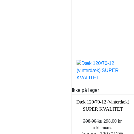
Ikke på lager
Dæk 120/70-12 (vinterdæk)
SUPER KVALITET
Den
Den
398,00
kr.
298,00
kr.
inkl. moms
oprindelige
aktue
Varenr: 1207012W