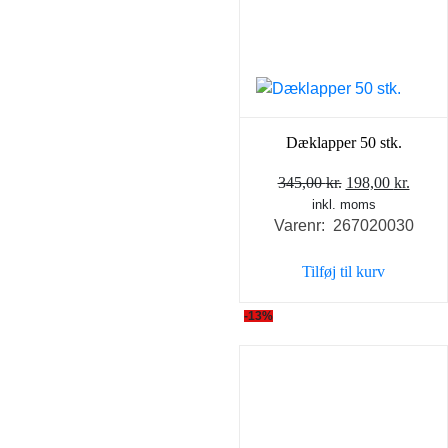
Dæklapper 50 stk.
Den
Den
345,00
kr.
198,00
kr.
inkl. moms
oprindelige
aktue
Varenr: 267020030
pris
pris
var:
er:
Tilføj til kurv
345,00 kr..
198,0
-13%