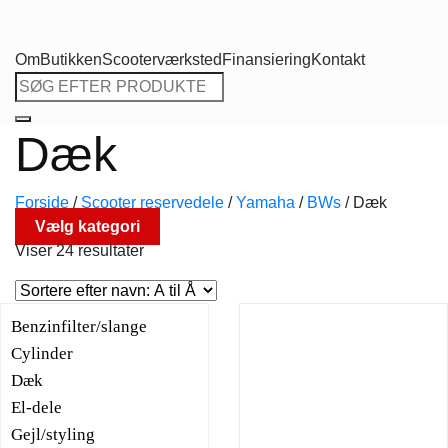
Om
Butikken
Scooterværksted
Finansiering
Kontakt
Søg
efter:
Dæk
Forside
/
Scooter reservedele
/
Yamaha
/
BWs
/
Dæk
Vælg kategori
Viser 24 resultater
Benzinfilter/slange
Cylinder
Dæk
El-dele
Gejl/styling