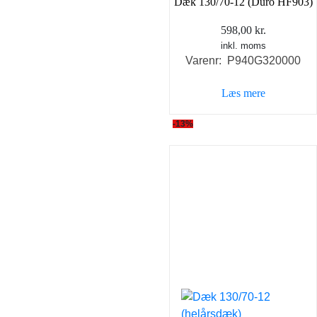
Dæk 130/70-12 (Duro HF903)
598,00
kr.
inkl. moms
Varenr: P940G320000
Læs mere
-13%