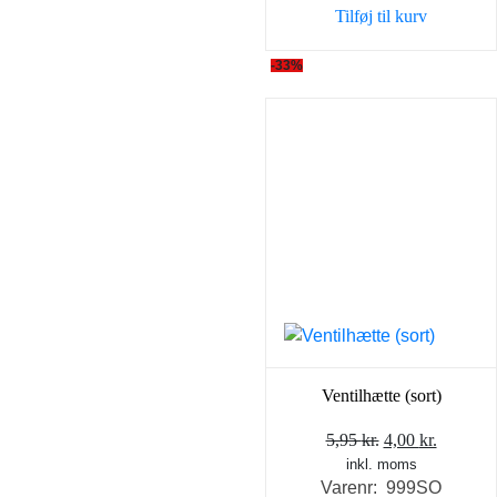
Tilføj til kurv
5,95 kr..
4,00 kr..
-33%
Ventilhætte (sort)
Den
Den
5,95
kr.
4,00
kr.
inkl. moms
oprindelige
aktuell
Varenr: 999SO
pris
pris