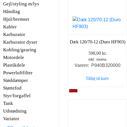
Gejl/styling m/lys
Håndtag
Hjul/bremser
Kabler
Karburator
Karburator dyser
Dæk 120/70-12 (Duro HF903)
Kobling/gearing
598,00
kr.
Motordele
inkl. moms
Plastikdele
Varenr: P940B320000
Powerluftfilter
Tilføj til kurv
Støddæmper
Støttefod
-15%
Styr/forgaffel
Tank
Udstødning
Variator