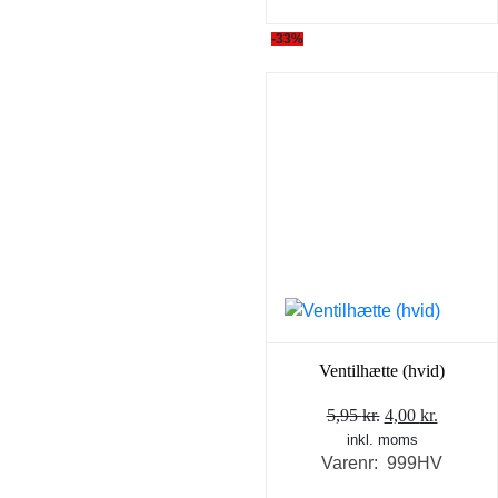
-33%
Ventilhætte (hvid)
Den
Den
5,95
kr.
4,00
kr.
inkl. moms
oprindelige
aktuell
Varenr: 999HV
pris
pris
var:
er: