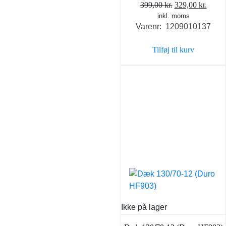
Den
Den
399,00
kr.
329,00
kr.
inkl. moms
oprindelige
aktue
Varenr: 1209010137
pris
pris
var:
er:
Tilføj til kurv
399,00 kr..
329,0
Ikke på lager