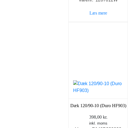
pris
pris
var:
er:
Læs mere
398,00 kr..
298,0
Dæk 120/90-10 (Duro HF903)
398,00
kr.
inkl. moms