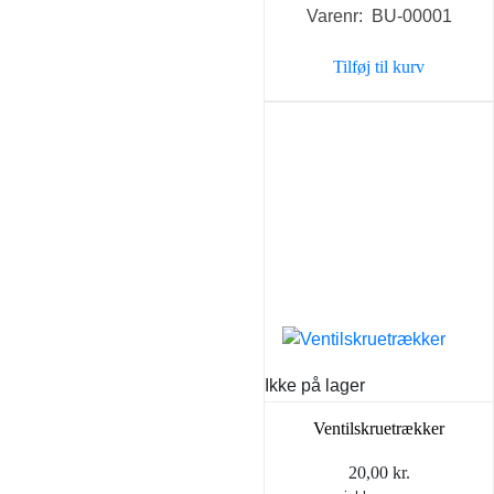
Varenr: BU-00001
pris
pris
var:
er:
Tilføj til kurv
5,95 kr..
4,50 kr..
Ikke på lager
Ventilskruetrækker
20,00
kr.