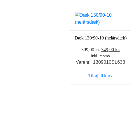
Dæk 130/90-10 (helårsdæk)
Den
Den
399,00
kr.
349,00
kr.
inkl. moms
oprindelige
aktue
Varenr: 1309010SL633
pris
pris
var:
er:
Tilføj til kurv
399,00 kr..
349,0