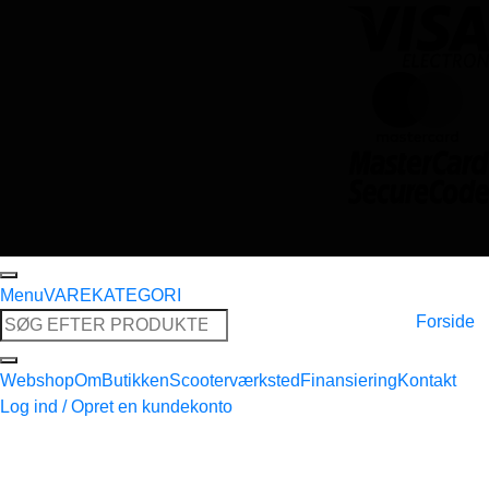
Menu
VAREKATEGORI
Søg
Forside
efter:
Webshop
Om
Butikken
Scooterværksted
Finansiering
Kontakt
Log ind / Opret en kundekonto