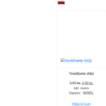
-33%
Ventilhætte (blå)
Den
Den
5,95
kr.
4,00
kr.
inkl. moms
oprindelige
aktuell
Varenr: 999BL
pris
pris
var:
er:
Tilføj til kurv
5,95 kr..
4,00 kr..