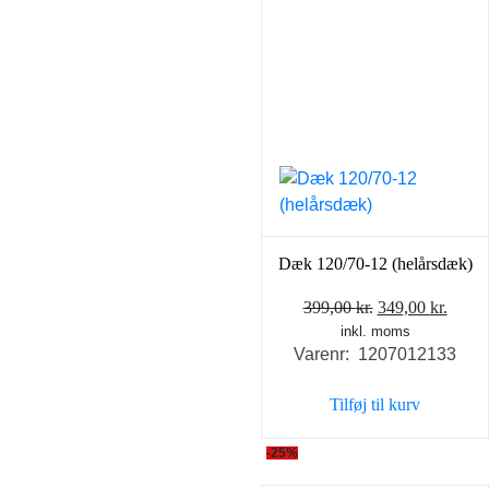
Dæk 120/70-12 (helårsdæk)
Den
Den
399,00
kr.
349,00
kr.
inkl. moms
oprindelige
aktue
Varenr: 1207012133
pris
pris
var:
er:
Tilføj til kurv
399,00 kr..
349,0
-25%