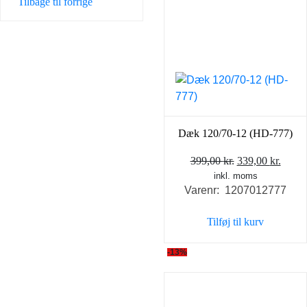
Tilbage til forrige
Dæk 120/70-12 (HD-777)
Den
Den
399,00
kr.
339,00
kr.
inkl. moms
oprindelige
aktue
Varenr: 1207012777
pris
pris
var:
er:
Tilføj til kurv
399,00 kr..
339,0
-13%