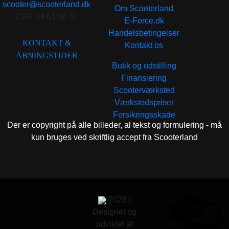
scooter@scooterland.dk
Om Scooterland
CVR 34 61 86 31
E-Force.dk
Handelsbetingelser
KONTAKT &
Kontakt os
ÅBNINGSTIDER
Butik og udstilling
Finansiering
Scooterværksted
Værkstedspriser
Forsikringsskade
Der er copyright på alle billeder, al tekst og formulering - må
kun bruges ved skriftlig accept fra Scooterland
2026 |
Designet og
udviklet af