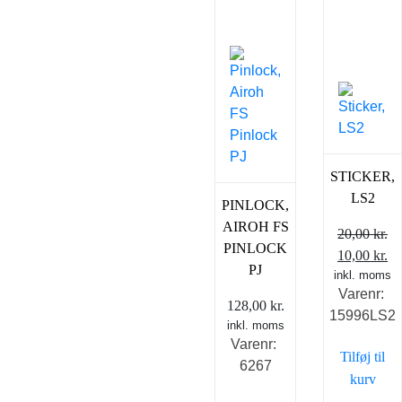
STICKER,
LS2
PINLOCK,
AIROH FS
20,00
kr.
PINLOCK
Den
D
10,00
kr.
PJ
inkl. moms
oprindelig
ak
Varenr:
pris
pr
128,00
kr.
15996LS2
var:
er
inkl. moms
20,00 kr..
10
Varenr:
Tilføj til
6267
kurv