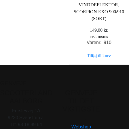
VINDDEFLEKTOR,
SCORPION EXO 900/910
(SORT)
149,00
kr.
inkl. moms
Varenr: 910
Tilføj til kurv
GENVEJE
SCOOTERLAND
GENVEJE
AALBORG
TIL DET
VIGTIGSTE
Ferslevvej 1A
. . .
9230 Svenstrup J.
Tlf. 98 18 99 64
Webshop