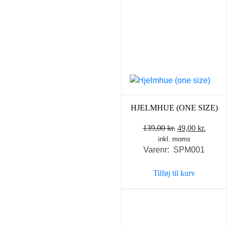
HJELMHUE (ONE SIZE)
Den
Den
139,00
kr.
49,00
kr.
inkl. moms
oprindelige
aktuel
Varenr: SPM001
pris
pris
var:
er:
Tilføj til kurv
139,00 kr..
49,00 