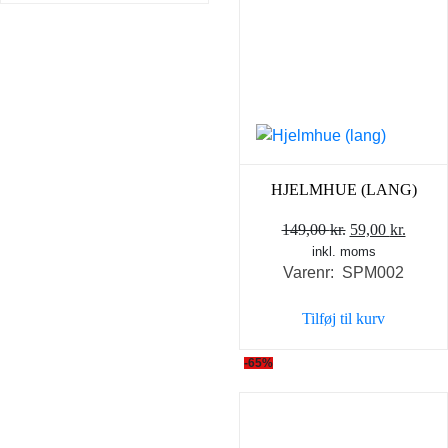
HJELMHUE (LANG)
Den
Den
149,00
kr.
59,00
kr.
inkl. moms
oprindelige
aktuel
Varenr: SPM002
pris
pris
var:
er:
Tilføj til kurv
149,00 kr..
59,00 
-65%