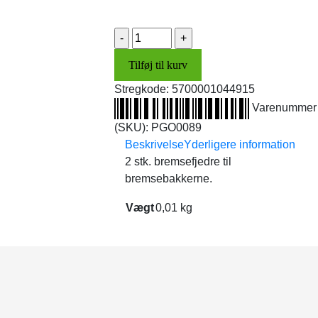
Bremsefjedre
(2
Tilføj til kurv
stk.)
antal
Stregkode:
5700001044915
Varenummer
(SKU):
PGO0089
Beskrivelse
Yderligere information
2 stk. bremsefjedre til
bremsebakkerne.
Vægt
0,01 kg