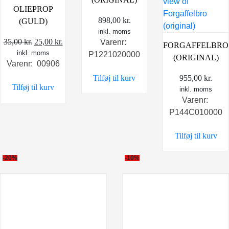
OLIEPROP
898,00
kr.
(GULD)
inkl. moms
Den
Den
35,00
kr.
25,00
kr.
Varenr:
FORGAFFELBRO
inkl. moms
oprindelige
aktuelle
P1221020000
(ORIGINAL)
Varenr: 00906
pris
pris
955,00
kr.
Tilføj til kurv
var:
er:
Tilføj til kurv
inkl. moms
35,00 kr..
25,00 kr..
Varenr:
P144C010000
Tilføj til kurv
-20%
-10%