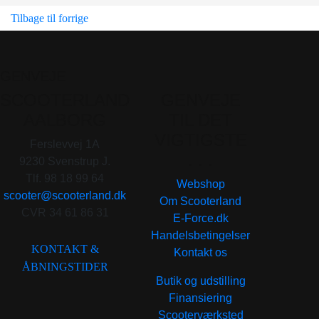
Tilbage til forrige
GENVEJE
SCOOTERLAND
GENVEJE
AALBORG
TIL DET
VIGTIGSTE
Ferslevvej 1A
. . .
9230 Svenstrup J.
Tlf. 98 18 99 64
Webshop
scooter@scooterland.dk
Om Scooterland
CVR 34 61 86 31
E-Force.dk
Handelsbetingelser
KONTAKT &
Kontakt os
ÅBNINGSTIDER
Butik og udstilling
Finansiering
Scooterværksted