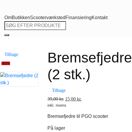
Om
Butikken
Scooterværksted
Finansiering
Kontakt
Søg
efter:
Bremsefjedre
Tilbage
-62%
(2 stk.)
Tilbage
Den
Den
39,00
kr.
15,00
kr.
inkl. moms
oprindelige
aktuelle
pris
pris
Bremsefjedre til PGO scooter
var:
er:
39,00 kr..
15,00 kr..
På lager