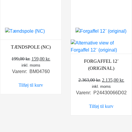
TÆNDSPOLE (NC)
Den
Den
199,00
kr.
159,00
kr.
FORGAFFEL 12¨
inkl. moms
oprindelige
aktuelle
(ORIGINAL)
Varenr: BM04760
pris
pris
var:
er:
Den
De
2.363,00
kr.
2.135,00
kr.
Tilføj til kurv
199,00 kr..
159,00 kr..
inkl. moms
oprindelige
akt
Varenr: P24430066D02
pris
pris
var:
er:
Tilføj til kurv
2.363,00 kr..
2.13