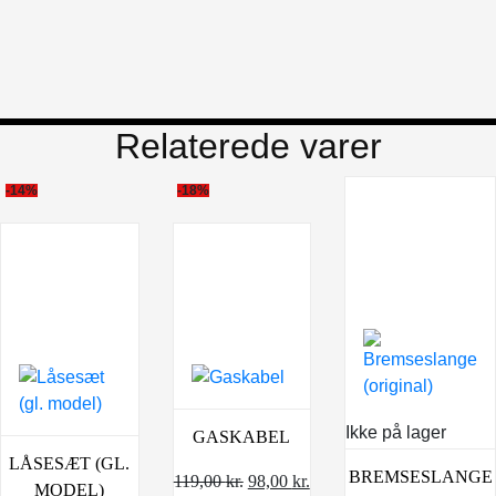
Relaterede varer
-14%
-18%
Ikke på lager
GASKABEL
LÅSESÆT (GL.
BREMSESLANGE
Den
Den
119,00
kr.
98,00
kr.
MODEL)