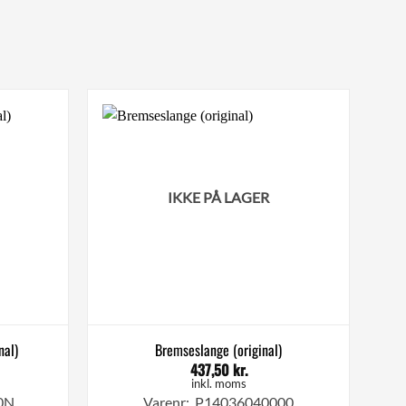
IKKE PÅ LAGER
nal)
Bremseslange (original)
437,50
kr.
inkl. moms
0N
Varenr: P14036040000