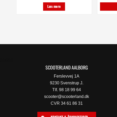
Læs mere
GENVEJE
SCOOTERLAND AALBORG
Ferslevvej 1A
9230 Svenstrup J.
Tlf. 98 18 99 64
scooter@scooterland.dk
CVR 34 61 86 31