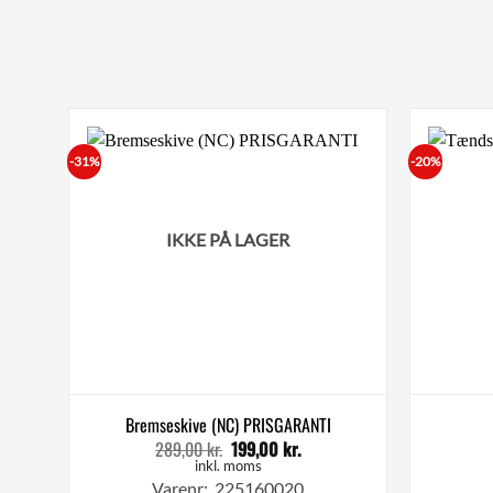
-31%
-20%
IKKE PÅ LAGER
Bremseskive (NC) PRISGARANTI
289,00
kr.
199,00
kr.
Den
Den
oprindelige
aktuelle
inkl. moms
pris
pris
Varenr: 225160020