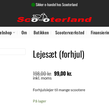
Sikker e-handel hos Scooterland
ebshop
Om
Butikken
Scooterværksted
Finansieri
Lejesæt (forhjul)
198,00
kr.
99,00
kr.
Den
Den
oprindelige
aktuelle
inkl. moms
pris
pris
var:
er:
Forhjulslejer til mange scootere
198,00 kr..
99,00 kr..
På lager