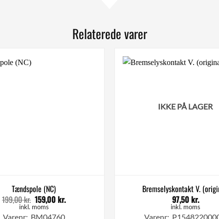
Relaterede varer
IKKE PÅ LAGER
Tændspole (NC)
Bremselyskontakt V. (origi
199,00
kr.
159,00
kr.
97,50
kr.
Den
Den
oprindelige
aktuelle
inkl. moms
inkl. moms
pris
pris
Varenr: BM04760
Varenr: P154822000