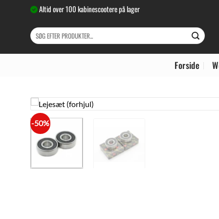
Fortsæt
Altid over 100 kabinescootere på lager
til
indhold
Søg
efter:
Forside
W
-50%