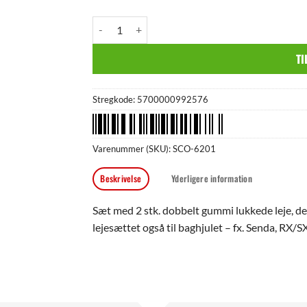
Lejesæt (forhjul) antal
TI
Stregkode:
5700000992576
Varenummer (SKU):
SCO-6201
Beskrivelse
Yderligere information
Sæt med 2 stk. dobbelt gummi lukkede leje, d
lejesættet også til baghjulet – fx. Senda, R