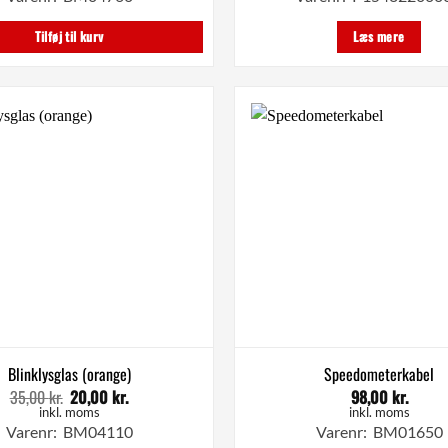
var:
er:
199,00 kr..
159,00 kr..
Tilføj til kurv
Læs mere
Blinklysglas (orange)
Speedometerkabel
35,00
kr.
20,00
kr.
98,00
kr.
Den
Den
oprindelige
aktuelle
inkl. moms
inkl. moms
pris
pris
Varenr: BM04110
Varenr: BM01650
var:
er: