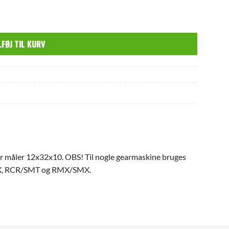
LFØJ TIL KURV
er måler 12x32x10. OBS! Til nogle gearmaskine bruges
X/SX, RCR/SMT og RMX/SMX.