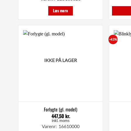
var:
er:
289,00 kr..
199,00 kr..
Læs mere
-43%
IKKE PÅ LAGER
Forlygte (gl. model)
447,50
kr.
inkl. moms
Varenr: 16610000