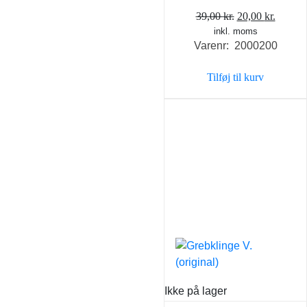
Den
Den
39,00
kr.
20,00
kr.
inkl. moms
oprindelige
aktuel
Varenr: 2000200
pris
pris
var:
er:
Tilføj til kurv
39,00 kr..
20,00 k
Ikke på lager