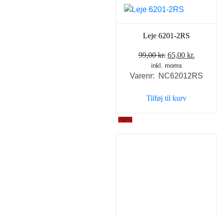
Leje 6201-2RS
Den
Den
99,00
kr.
65,00
kr.
inkl. moms
oprindelige
aktuel
Varenr: NC62012RS
pris
pris
var:
er:
Tilføj til kurv
99,00 kr..
65,00 k
-50%