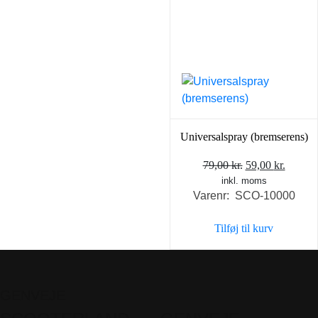
Universalspray (bremserens)
Den
Den
79,00
kr.
59,00
kr.
inkl. moms
oprindelige
aktuel
Varenr: SCO-10000
pris
pris
var:
er:
Tilføj til kurv
79,00 kr..
59,00 k
GENVEJE