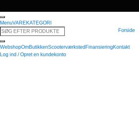
Menu
VAREKATEGORI
Søg
Forside
efter:
Webshop
Om
Butikken
Scooterværksted
Finansiering
Kontakt
Log ind / Opret en kundekonto