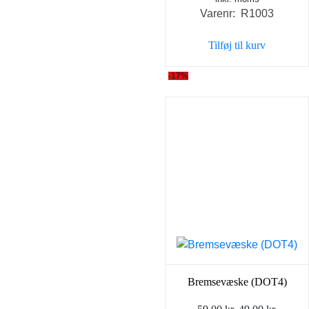
Varenr: R1003
pris
pris
var:
er:
Tilføj til kurv
149,00 kr..
84,00 
-17%
Bremsevæske (DOT4)
Den
Den