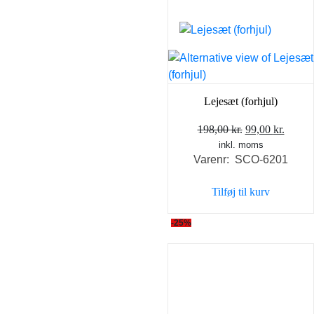
Lejesæt (forhjul)
Den
Den
198,00
kr.
99,00
kr.
inkl. moms
oprindelige
aktuel
Varenr: SCO-6201
pris
pris
var:
er:
Tilføj til kurv
198,00 kr..
99,00 
-25%