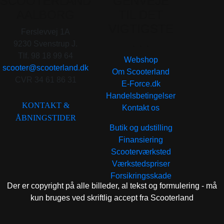
SCOOTERLAND
GENVEJE
AALBORG
TIL DET
VIGTIGSTE
Ferslevvej 1A
. . .
9230 Svenstrup J.
Tlf. 98 18 99 64
Webshop
scooter@scooterland.dk
Om Scooterland
CVR 34 61 86 31
E-Force.dk
Handelsbetingelser
KONTAKT &
Kontakt os
ÅBNINGSTIDER
Butik og udstilling
Finansiering
Scooterværksted
Værkstedspriser
Forsikringsskade
Der er copyright på alle billeder, al tekst og formulering - må
kun bruges ved skriftlig accept fra Scooterland