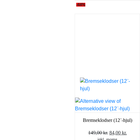
-44%
Bremseklodser (12¨-hjul)
Den
Den
149,00
kr.
84,00
kr.
inkl. moms
oprindelige
aktuel