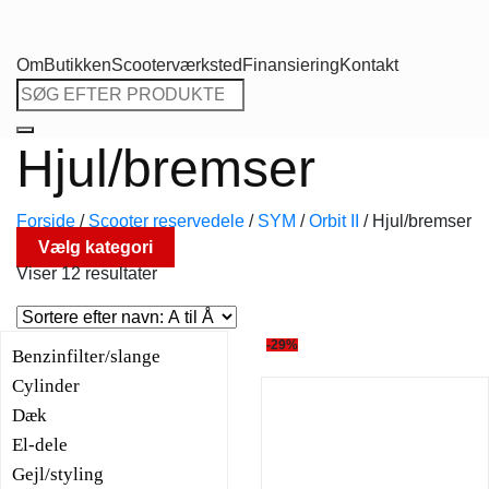
Om
Butikken
Scooterværksted
Finansiering
Kontakt
Søg
efter:
Hjul/bremser
Forside
/
Scooter reservedele
/
SYM
/
Orbit II
/
Hjul/bremser
Vælg kategori
Viser 12 resultater
-29%
Benzinfilter/slange
Cylinder
Dæk
El-dele
Gejl/styling