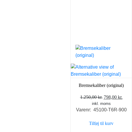
Bremsekaliber (original)
Den
Den
1.250,00
kr.
798,00
kr.
inkl. moms
oprindelige
aktu
Varenr: 45100-T6R-900
pris
pris
var:
er:
Tilføj til kurv
1.250,00 kr..
798,0