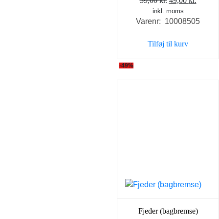
59,00
kr.
49,00
kr.
inkl. moms
oprindelige
aktuel
Varenr: 10008505
pris
pris
var:
er:
Tilføj til kurv
59,00 kr..
49,00 k
-49%
Fjeder (bagbremse)