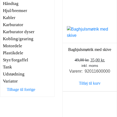
Håndtag
Hjul/bremser
Kabler
Karburator
Karburator dyser
Kobling/gearing
Motordele
Baghjulsmøtrik med skive
Plastikdele
Styr/forgaffel
Den
Den
49,00
kr.
35,00
kr.
inkl. moms
oprindelige
aktuel
Tank
Varenr: 92011600000
pris
pris
Udstødning
var:
er:
Variator
Tilføj til kurv
49,00 kr..
35,00 k
Tilbage til forrige