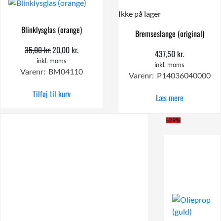
Ikke på lager
Blinklysglas (orange)
Bremseslange (original)
35,00
kr.
20,00
kr.
Den
Den
437,50
kr.
oprindelige
aktuelle
inkl. moms
inkl. moms
Varenr: BM04110
pris
pris
Varenr: P14036040000
var:
er:
Tilføj til kurv
35,00 kr..
20,00 kr..
Læs mere
-29%