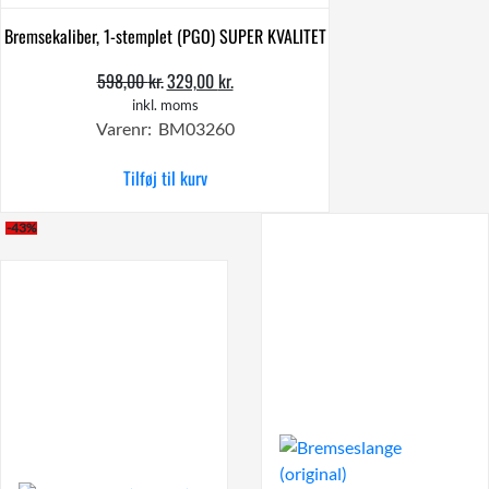
Bremsekaliber, 1-stemplet (PGO) SUPER KVALITET
598,00
kr.
329,00
kr.
Den
Den
oprindelige
aktuelle
inkl. moms
Varenr: BM03260
pris
pris
var:
er:
Tilføj til kurv
598,00 kr..
329,00 kr..
-43%