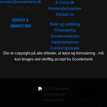
scooter@scooterland.dk
E-Force.dk
CVR 34 61 86 31
Handelsbetingelser
Kontakt os
KONTAKT &
Butik og udstilling
ÅBNINGSTIDER
Finansiering
Scooterværksted
Værkstedspriser
Forsikringsskade
Der er copyright på alle billeder, al tekst og formulering - må
kun bruges ved skriftlig accept fra Scooterland
2026 | Designet
og udviklet af
Kompas360