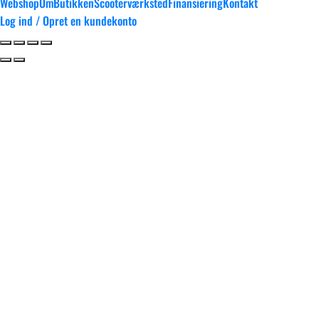
Webshop
Om
Butikken
Scooterværksted
Finansiering
Kontakt
Log ind / Opret en kundekonto