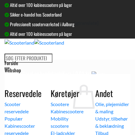
Fortsæt
Altid over 100 kabinescootere på lager
til
Sikker e-handel hos Scooterland
indhold
[gtranslate]
Professionelt scooterværksted i Aalborg
Altid over 100 kabinescootere på lager
Søg
Forside
efter:
Webshop
Log ind / Opret en kundekonto
Kurv /
0,00
kr.
Kurv
Reservedele
Køretøjer
Andet
Scooter
Scootere
Olie, plejemidler
reservedele
Kabinescootere
& maling
Ingen varer i kurven.
Mobility
Udstyr, tilbehør
Tilbage til shoppen
Kabinescooter
scootere
& beklædning
reservedele
El-ladcykler