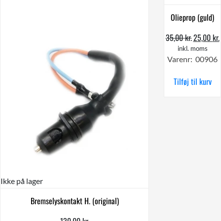
Olieprop (guld)
35,00
kr.
25,00
kr.
Den
oprindel
inkl. moms
Varenr: 00906
pris
var:
Tilføj til kurv
35,00 kr.
Ikke på lager
Bremselyskontakt H. (original)
130,00
kr.