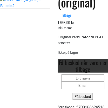
(original)
Tilbage
1.998,00
kr.
inkl. moms
Original karburator til PGO
scooter
Ikke på lager
Få besked når varen er
tilbage
Få besked
Stregkode:
5700103694513