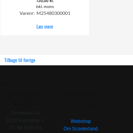
inkl. moms
Varenr: M25480300001
Læs mere
Tilbage til forrige
GENVEJE
SCOOTERLAND
GENVEJE TIL
AALBORG
DET VIGTIGSTE
. . .
Ferslevvej 1A
9230 Svenstrup J.
Webshop
Tlf. 98 18 99 64
Om Scooterland