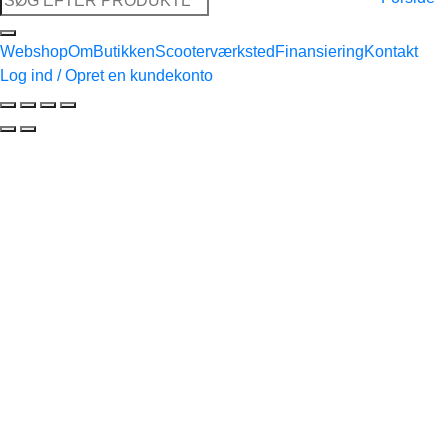
efter:
Webshop
Om
Butikken
Scooterværksted
Finansiering
Kontakt
Log ind / Opret en kundekonto