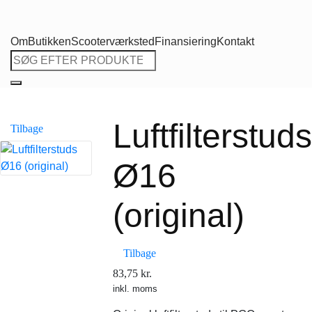
Om
Butikken
Scooterværksted
Finansiering
Kontakt
Søg
efter:
Luftfilterstuds
Tilbage
Ø16
(original)
Tilbage
83,75
kr.
inkl. moms