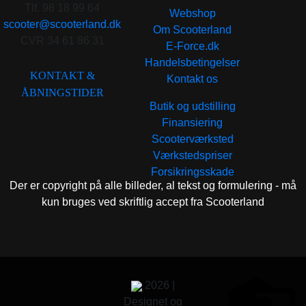
Tlf. 98 18 99 64
Webshop
scooter@scooterland.dk
Om Scooterland
CVR 34 61 86 31
E-Force.dk
Handelsbetingelser
KONTAKT &
Kontakt os
ÅBNINGSTIDER
Butik og udstilling
Finansiering
Scooterværksted
Værkstedspriser
Forsikringsskade
Der er copyright på alle billeder, al tekst og formulering - må
kun bruges ved skriftlig accept fra Scooterland
2026 |
Designet og