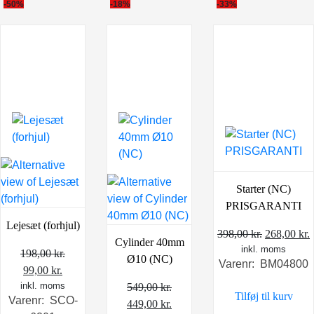
-50%
-18%
-33%
Starter (NC)
PRISGARANTI
Lejesæt (forhjul)
Den
398,00
kr.
268,00
kr.
Cylinder 40mm
inkl. moms
oprindeli
a
198,00
kr.
Ø10 (NC)
Varenr: BM04800
pris
p
Den
Den
99,00
kr.
var:
e
inkl. moms
oprindelige
aktuelle
549,00
kr.
Tilføj til kurv
398,00 kr.
2
Varenr: SCO-
pris
pris
Den
Den
449,00
kr.