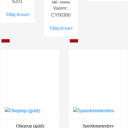
6201
var:
er:
oprindelige
inkl. moms
aktuelle
Varenr:
198,00 kr..
99,00 kr..
pris
pris
Tilføj til kurv
CY00300
var:
er:
549,00 kr..
449,00 kr..
Tilføj til kurv
-29%
-44%
Olieprop (guld)
Speedometerdrev