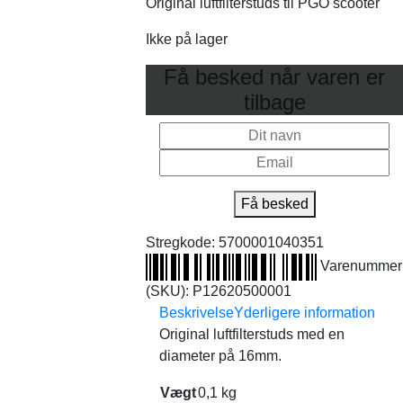
Original luftfilterstuds til PGO scooter
Ikke på lager
Få besked når varen er
tilbage
Få besked
Stregkode:
5700001040351
Varenummer
(SKU):
P12620500001
Beskrivelse
Yderligere information
Original luftfilterstuds med en
diameter på 16mm.
Vægt
0,1 kg