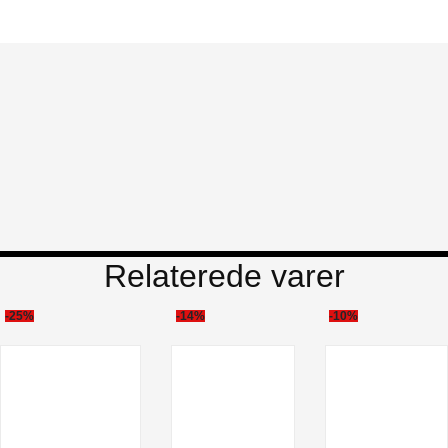
Relaterede varer
-25%
-14%
-10%