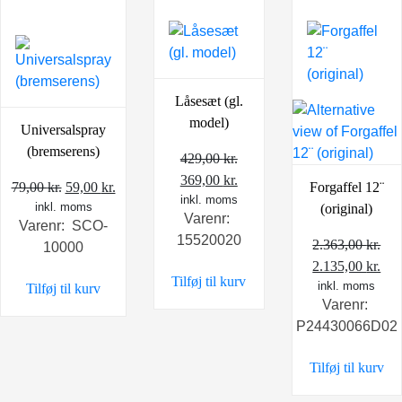
Låsesæt (gl.
model)
Universalspray
(bremserens)
429,00
kr.
Den
Den
369,00
kr.
Den
Den
79,00
kr.
59,00
kr.
Forgaffel 12¨
oprindelige
inkl. moms
aktuelle
inkl. moms
oprindelige
aktuelle
(original)
Varenr:
pris
pris
Varenr: SCO-
pris
pris
15520020
var:
er:
2.363,00
kr.
10000
var:
er:
429,00 kr..
369,00 kr..
Den
De
2.135,00
kr.
79,00 kr..
59,00 kr..
Tilføj til kurv
oprindelige
inkl. moms
akt
Tilføj til kurv
Varenr:
pris
pri
P24430066D02
var:
er:
2.363,00 kr..
2.1
Tilføj til kurv