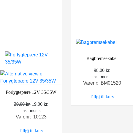
Bagbremsekabel
98,00
kr.
inkl. moms
Varenr: BM01520
Forlygtepære 12V 35/35W
Tilføj til kurv
Den
Den
39,00
kr.
19,00
kr.
inkl. moms
oprindelige
aktuelle
Varenr: 10123
pris
pris
var:
er:
Tilføj til kurv
39,00 kr..
19,00 kr..