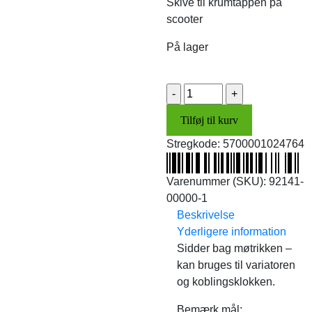
Skive til krumtappen på
scooter
På lager
Skive
t/krumtap
Tilføj til kurv
(10x1,6)
antal
Stregkode:
5700001024764
Varenummer (SKU):
92141-
00000-1
Beskrivelse
Yderligere information
Sidder bag møtrikken –
kan bruges til variatoren
og koblingsklokken.
Bemærk mål: