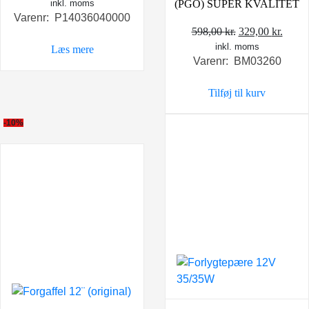
(PGO) SUPER KVALITET
inkl. moms
Varenr: P14036040000
Den
Den
598,00
kr.
329,00
kr.
inkl. moms
oprindelige
aktue
Læs mere
Varenr: BM03260
pris
pris
var:
er:
Tilføj til kurv
598,00 kr..
329,0
-10%