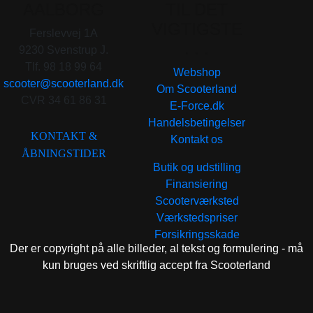
AALBORG
TIL DET
VIGTIGSTE
Ferslevvej 1A
. . .
9230 Svenstrup J.
Tlf. 98 18 99 64
Webshop
scooter@scooterland.dk
Om Scooterland
CVR 34 61 86 31
E-Force.dk
Handelsbetingelser
KONTAKT &
Kontakt os
ÅBNINGSTIDER
Butik og udstilling
Finansiering
Scooterværksted
Værkstedspriser
Forsikringsskade
Der er copyright på alle billeder, al tekst og formulering - må
kun bruges ved skriftlig accept fra Scooterland