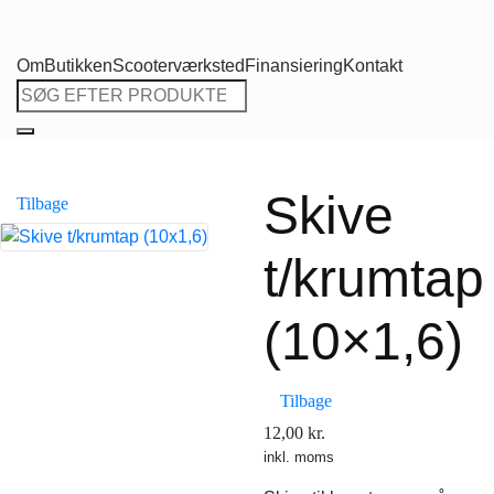
Om
Butikken
Scooterværksted
Finansiering
Kontakt
Søg
efter:
Skive
Tilbage
t/krumtap
(10×1,6)
Tilbage
12,00
kr.
inkl. moms