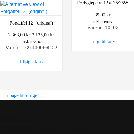
Forlygtepære 12V 35/35W
39,00
kr.
inkl. moms
Forgaffel 12¨ (original)
Varenr: 10102
Den
Den
2.363,00
kr.
2.135,00
kr.
Tilføj til kurv
inkl. moms
oprindelige
aktuelle
Varenr: P24430066D02
pris
pris
var:
er:
Tilføj til kurv
2.363,00 kr..
2.135,00 kr..
Tilbage til forrige
GENVEJE
SCOOTERLAND
GENVEJE