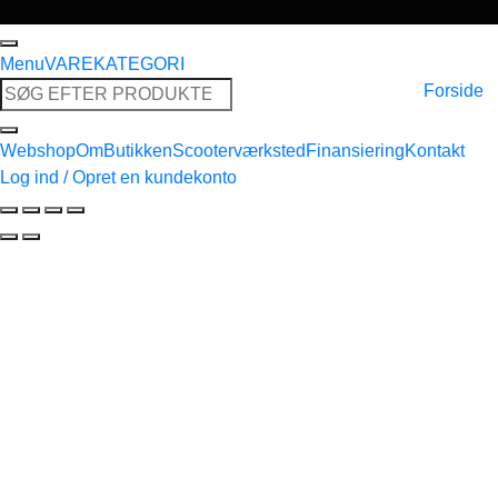
Menu
VAREKATEGORI
Søg
Forside
efter:
Webshop
Om
Butikken
Scooterværksted
Finansiering
Kontakt
Log ind / Opret en kundekonto