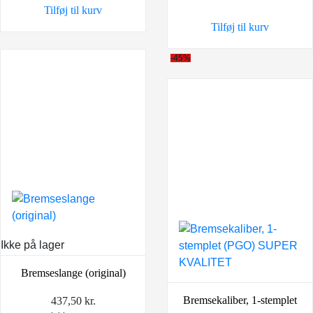
Tilføj til kurv
79,00 kr..
59,00 kr..
var:
er:
Tilføj til kurv
79,00 kr..
59,00 k
-45%
Ikke på lager
Bremseslange (original)
Bremsekaliber, 1-stemplet
437,50
kr.