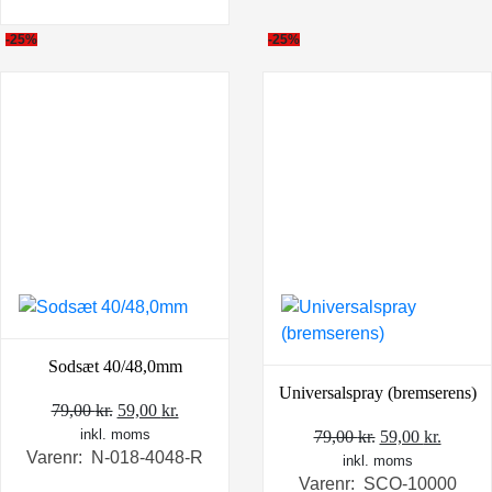
-25%
-25%
Sodsæt 40/48,0mm
Universalspray (bremserens)
Den
Den
79,00
kr.
59,00
kr.
inkl. moms
oprindelige
aktuelle
Den
Den
79,00
kr.
59,00
kr.
Varenr: N-018-4048-R
pris
pris
inkl. moms
oprindelige
aktuel
Varenr: SCO-10000
var:
er:
pris
pris