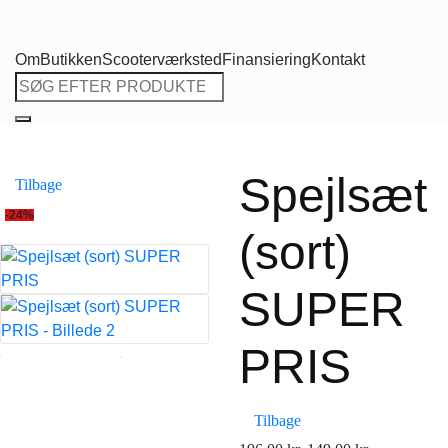
Om
Butikken
Scooterværksted
Finansiering
Kontakt
Søg
efter:
Spejlsæt
Tilbage
-24%
(sort)
SUPER
PRIS
Tilbage