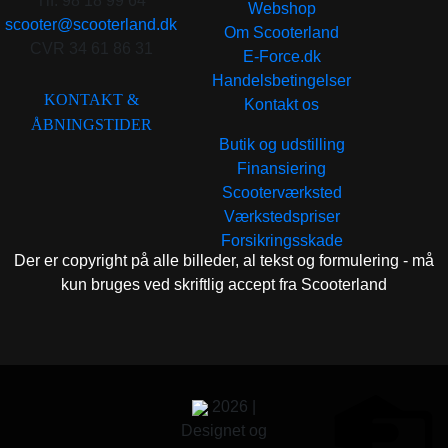
Tlf. 98 18 99 64
Webshop
scooter@scooterland.dk
Om Scooterland
CVR 34 61 86 31
E-Force.dk
Handelsbetingelser
KONTAKT &
Kontakt os
ÅBNINGSTIDER
Butik og udstilling
Finansiering
Scooterværksted
Værkstedspriser
Forsikringsskade
Der er copyright på alle billeder, al tekst og formulering - må
kun bruges ved skriftlig accept fra Scooterland
2026 |
Designet og