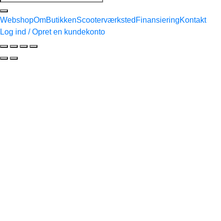
efter:
Webshop
Om
Butikken
Scooterværksted
Finansiering
Kontakt
Log ind / Opret en kundekonto