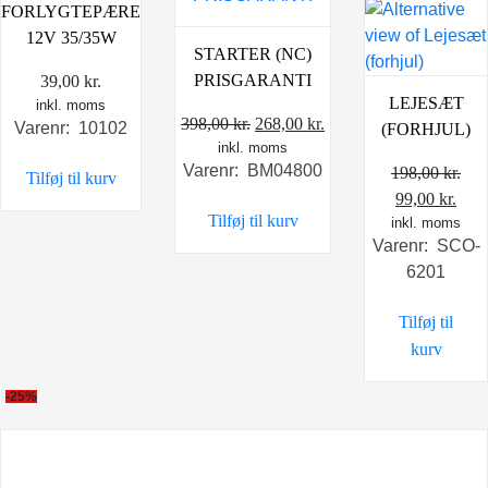
FORLYGTEPÆRE
12V 35/35W
STARTER (NC)
PRISGARANTI
39,00
kr.
LEJESÆT
inkl. moms
Den
Den
398,00
kr.
268,00
kr.
Varenr: 10102
(FORHJUL)
inkl. moms
oprindelige
aktuelle
Varenr: BM04800
198,00
kr.
pris
pris
Tilføj til kurv
Den
Den
99,00
kr.
var:
er:
Tilføj til kurv
inkl. moms
oprindelige
aktu
398,00 kr..
268,00 kr..
Varenr: SCO-
pris
pris
6201
var:
er:
198,00 kr..
99,0
Tilføj til
kurv
-25%