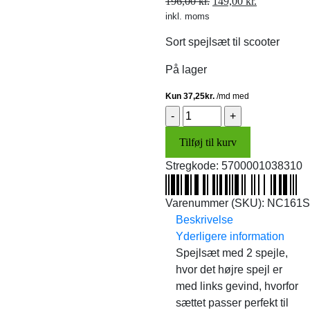
Den
Den
196,00
kr.
149,00
kr.
inkl. moms
oprindelige
aktuelle
pris
pris
Sort spejlsæt til scooter
var:
er:
196,00 kr..
149,00 kr..
På lager
Spejlsæt
(sort)
Tilføj til kurv
SUPER
PRIS
Stregkode:
5700001038310
antal
Varenummer (SKU):
NC161S
Beskrivelse
Yderligere information
Spejlsæt med 2 spejle,
hvor det højre spejl er
med links gevind, hvorfor
sættet passer perfekt til