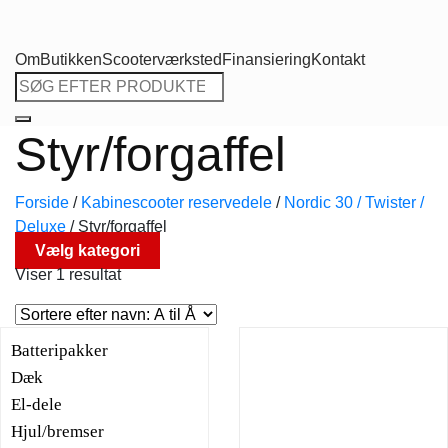
Om
Butikken
Scooterværksted
Finansiering
Kontakt
Søg
efter:
Styr/forgaffel
Forside
/
Kabinescooter reservedele
/
Nordic 30 / Twister /
Deluxe
/
Styr/forgaffel
Vælg kategori
Viser 1 resultat
Batteripakker
Dæk
El-dele
Hjul/bremser