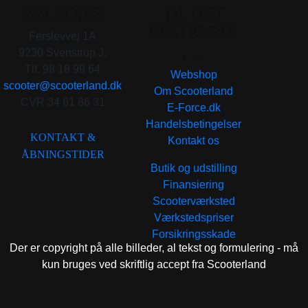
AALBORG
TIL DET
VIGTIGSTE
Ferslevvej 1A
. . .
9230 Svenstrup J.
Tlf. 98 18 99 64
Webshop
scooter@scooterland.dk
Om Scooterland
CVR 34 61 86 31
E-Force.dk
Handelsbetingelser
KONTAKT &
Kontakt os
ÅBNINGSTIDER
Butik og udstilling
Finansiering
Scooterværksted
Værkstedspriser
Forsikringsskade
Der er copyright på alle billeder, al tekst og formulering - må
kun bruges ved skriftlig accept fra Scooterland