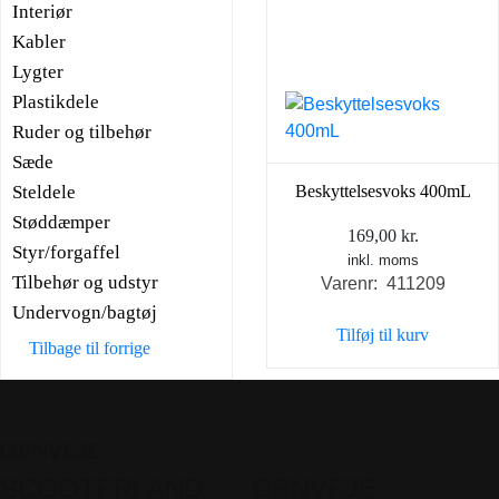
Interiør
Kabler
Lygter
Plastikdele
Ruder og tilbehør
Sæde
Steldele
Beskyttelsesvoks 400mL
Støddæmper
169,00
kr.
Styr/forgaffel
inkl. moms
Tilbehør og udstyr
Varenr: 411209
Undervogn/bagtøj
Tilføj til kurv
Tilbage til forrige
GENVEJE
SCOOTERLAND
GENVEJE