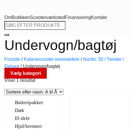
Om
Butikken
Scooterværksted
Finansiering
Kontakt
Søg
efter:
Undervogn/bagtøj
Forside
/
Kabinescooter reservedele
/
Nordic 30 / Twister /
Deluxe
/
Undervogn/bagtøj
Vælg kategori
Viser 1 resultat
Batteripakker
Dæk
El-dele
Hjul/bremser