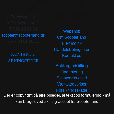
SCOOTERLAND
GENVEJE
AALBORG
TIL DET
VIGTIGSTE
Ferslevvej 1A
. . .
9230 Svenstrup J.
Tlf. 98 18 99 64
Webshop
scooter@scooterland.dk
Om Scooterland
CVR 34 61 86 31
E-Force.dk
Handelsbetingelser
KONTAKT &
Kontakt os
ÅBNINGSTIDER
Butik og udstilling
Finansiering
Scooterværksted
Værkstedspriser
Forsikringsskade
Der er copyright på alle billeder, al tekst og formulering - må
kun bruges ved skriftlig accept fra Scooterland