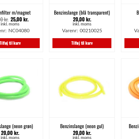
nfilter m/magnet
Benzinslange (blå transparent)
B
00
kr.
25,00
kr.
20,00
kr.
Den
Den
oprindelige
aktuelle
inkl. moms
inkl. moms
pris
pris
enr: NC04080
Varenr: 00210025
Va
var:
er:
35,00 kr..
25,00 kr..
Tilføj til kurv
Tilføj til kurv
slange (neon grøn)
Benzinslange (neon gul)
Benzi
20,00
kr.
20,00
kr.
inkl. moms
inkl. moms