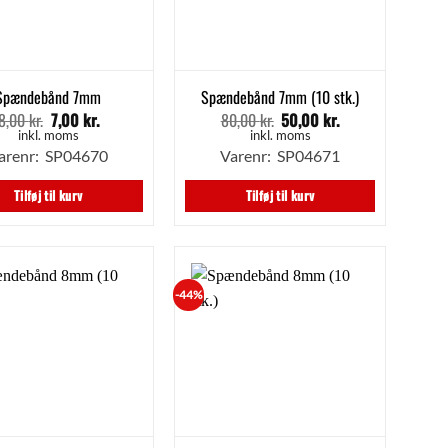
Spændebånd 7mm
Spændebånd 7mm (10 stk.)
8,00
kr.
7,00
kr.
80,00
kr.
50,00
kr.
Den
Den
Den
Den
oprindelige
aktuelle
oprindelige
aktuelle
inkl. moms
inkl. moms
pris
pris
pris
pris
arenr: SP04670
Varenr: SP04671
var:
er:
var:
er:
8,00 kr..
7,00 kr..
80,00 kr..
50,00 kr..
Tilføj til kurv
Tilføj til kurv
-44%