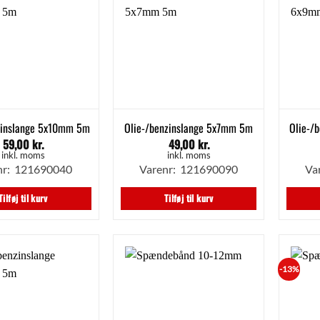
zinslange 5x10mm 5m
Olie-/benzinslange 5x7mm 5m
Olie-/
59,00
kr.
49,00
kr.
inkl. moms
inkl. moms
nr: 121690040
Varenr: 121690090
Va
Tilføj til kurv
Tilføj til kurv
-13%