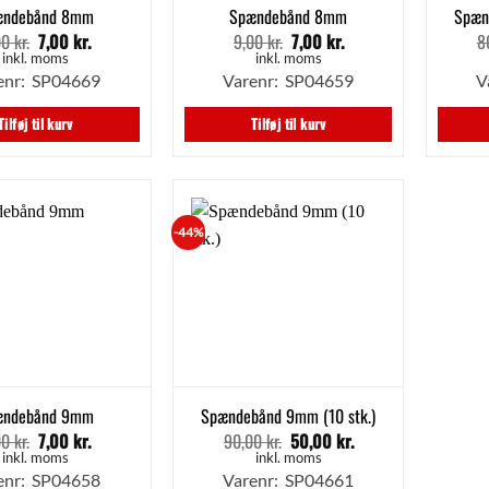
ændebånd 8mm
Spændebånd 8mm
Spæn
00
kr.
7,00
kr.
9,00
kr.
7,00
kr.
8
Den
Den
Den
Den
oprindelige
aktuelle
oprindelige
aktuelle
inkl. moms
inkl. moms
pris
pris
pris
pris
enr: SP04669
Varenr: SP04659
V
var:
er:
var:
er:
8,00 kr..
7,00 kr..
9,00 kr..
7,00 kr..
Tilføj til kurv
Tilføj til kurv
-44%
ændebånd 9mm
Spændebånd 9mm (10 stk.)
00
kr.
7,00
kr.
90,00
kr.
50,00
kr.
Den
Den
Den
Den
oprindelige
aktuelle
oprindelige
aktuelle
inkl. moms
inkl. moms
pris
pris
pris
pris
enr: SP04658
Varenr: SP04661