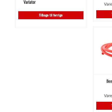
Variator
Var
Tilbage til forrige
Ben
Var