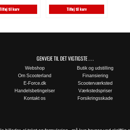
var:
er:
var:
er:
9,00 kr..
7,00 kr..
90,00 kr..
50,00 kr..
Tilføj til kurv
Tilføj til kurv
GENVEJE TIL DET VIGTIGSTE . . .
Webshop
Butik og udstilling
Om Scooterland
Finansiering
E-Force.dk
Scooterværksted
Handelsbetingelser
Værkstedspriser
Kontakt os
Forsikringsskade