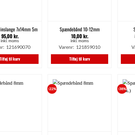
zinslange 7x14mm 5m
Spændebånd 10-12mm
95,00
kr.
10,00
kr.
inkl. moms
inkl. moms
nr: 121690070
Varenr: 121859010
V
Tilføj til kurv
Tilføj til kurv
-22%
-38%