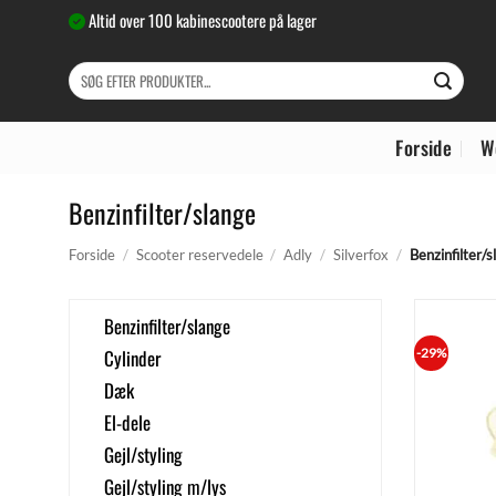
Fortsæt
Altid over 100 kabinescootere på lager
til
indhold
Søg
efter:
Forside
W
Benzinfilter/slange
Forside
/
Scooter reservedele
/
Adly
/
Silverfox
/
Benzinfilter/s
Benzinfilter/slange
Cylinder
-29%
Dæk
El-dele
Gejl/styling
Gejl/styling m/lys