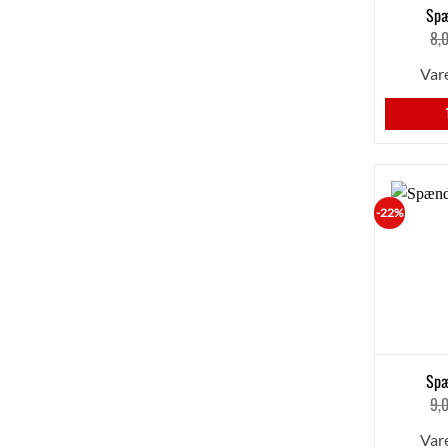
Sp
8,
Var
-22%
Sp
9,
Var