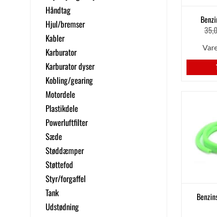
Håndtag
Benzi
Hjul/bremser
35,
Kabler
Var
Karburator
Karburator dyser
Kobling/gearing
Motordele
Plastikdele
Powerluftfilter
Sæde
Støddæmper
Støttefod
Styr/forgaffel
Tank
Benzin
Udstødning