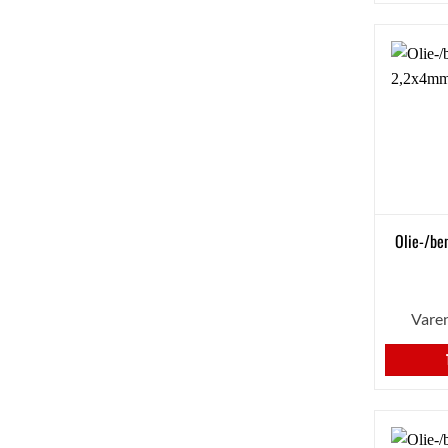
Olie-/be
Vare