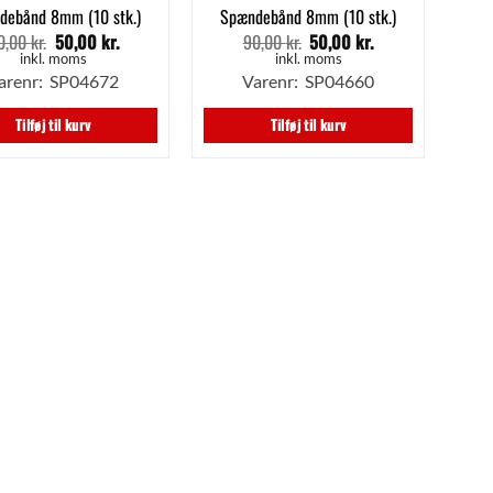
debånd 8mm (10 stk.)
Spændebånd 8mm (10 stk.)
0,00
kr.
50,00
kr.
90,00
kr.
50,00
kr.
Den
Den
Den
Den
oprindelige
aktuelle
oprindelige
aktuelle
inkl. moms
inkl. moms
pris
pris
pris
pris
arenr: SP04672
Varenr: SP04660
var:
er:
var:
er:
80,00 kr..
50,00 kr..
90,00 kr..
50,00 kr..
Tilføj til kurv
Tilføj til kurv