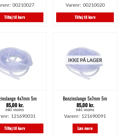
renr: 00210027
Varenr: 00210020
Tilføj til kurv
Tilføj til kurv
IKKE PÅ LAGER
zinslange 4x7mm 5m
Benzinslange 5x7mm 5m
85,00
kr.
85,00
kr.
inkl. moms
inkl. moms
renr: 121690031
Varenr: 121690091
Tilføj til kurv
Læs mere