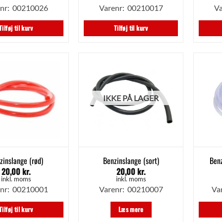
enr: 00210026
Varenr: 00210017
Va
Tilføj til kurv
Tilføj til kurv
IKKE PÅ LAGER
zinslange (rød)
Benzinslange (sort)
Ben
20,00
kr.
20,00
kr.
inkl. moms
inkl. moms
enr: 00210001
Varenr: 00210007
Va
Tilføj til kurv
Læs mere