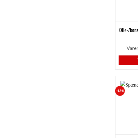
Olie-/ben
Vare
-13%