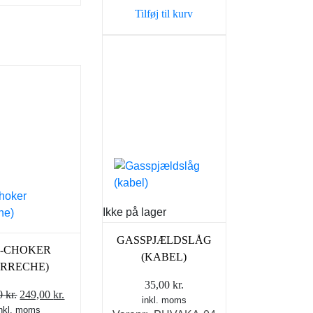
var:
er:
Tilføj til kurv
129,00 kr..
89,00 kr..
Ikke på lager
GASSPJÆLDSLÅG
L-CHOKER
(KABEL)
ARRECHE)
35,00
kr.
Den
Den
00
kr.
249,00
kr.
inkl. moms
inkl. moms
oprindelige
aktuelle