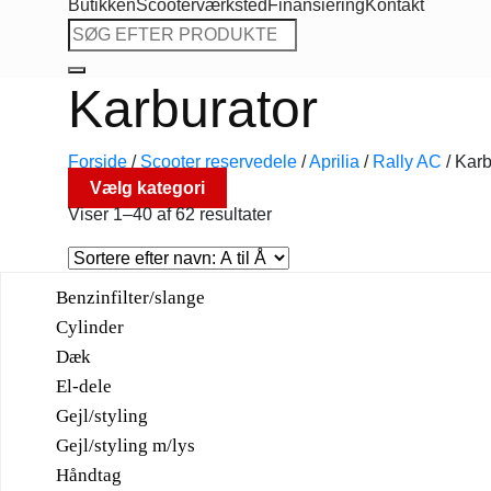
Butikken
Scooterværksted
Finansiering
Kontakt
Søg
efter:
Karburator
Forside
/
Scooter reservedele
/
Aprilia
/
Rally AC
/
Karb
Vælg kategori
Viser 1–40 af 62 resultater
Benzinfilter/slange
Cylinder
Dæk
El-dele
Gejl/styling
Gejl/styling m/lys
Håndtag