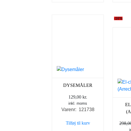
-16%
DYSEMÅLER
129,00
kr.
inkl. moms
E
Varenr: 121738
(
Tilføj til kurv
298,