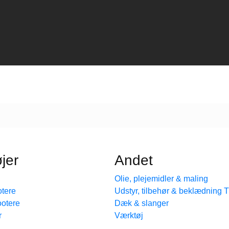
jer
Andet
Olie, plejemidler & maling
tere
Udstyr, tilbehør & beklædning
ootere
Dæk & slanger
r
Værktøj