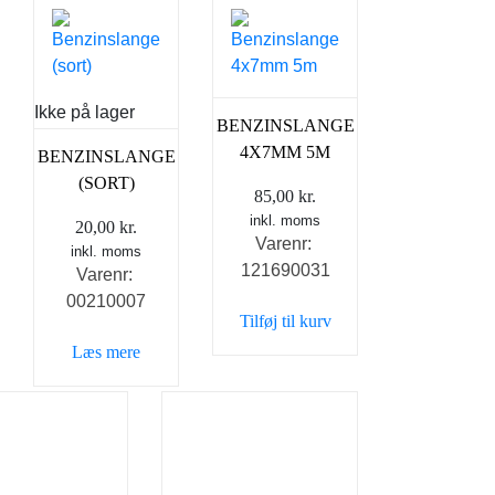
Ikke på lager
BENZINSLANGE
4X7MM 5M
BENZINSLANGE
(SORT)
85,00
kr.
inkl. moms
20,00
kr.
Den
Varenr:
inkl. moms
ige
aktuelle
121690031
Varenr:
pris
00210007
er:
Tilføj til kurv
.
59,00 kr..
Læs mere