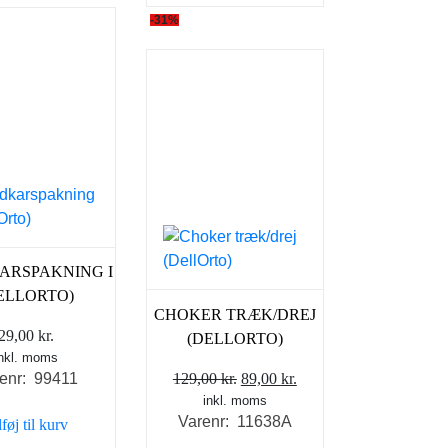
-31%
ARSPAKNING I
ELLORTO)
CHOKER TRÆK/DREJ
29,00
kr.
(DELLORTO)
inkl. moms
Den
Den
129,00
kr.
89,00
kr.
enr: 99411
inkl. moms
oprindelige
aktuelle
Varenr: 11638A
lføj til kurv
pris
pris