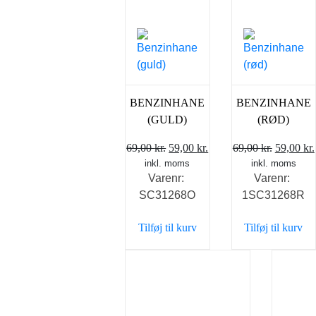
BENZINHANE
BENZINHANE
(GULD)
(RØD)
Den
Den
Den
69,00
kr.
59,00
kr.
69,00
kr.
59,00
kr.
inkl. moms
oprindelige
aktuelle
inkl. moms
oprindel
Varenr:
Varenr:
pris
pris
pris
SC31268O
1SC31268R
var:
er:
var:
69,00 kr..
59,00 kr..
69,00 kr.
Tilføj til kurv
Tilføj til kurv