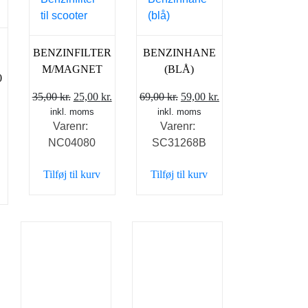
BENZINFILTER
BENZINHANE
M/MAGNET
(BLÅ)
0
Den
Den
Den
Den
35,00
kr.
25,00
kr.
69,00
kr.
59,00
kr.
inkl. moms
oprindelige
aktuelle
inkl. moms
oprindelige
aktuelle
Varenr:
Varenr:
pris
pris
pris
pris
NC04080
SC31268B
var:
er:
var:
er:
3
35,00 kr..
25,00 kr..
69,00 kr..
59,00 kr..
Tilføj til kurv
Tilføj til kurv