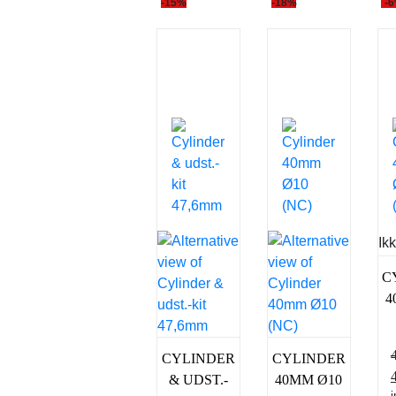
-15%
-18%
-
Ik
C
4
CYLINDER
CYLINDER
& UDST.-
40MM Ø10