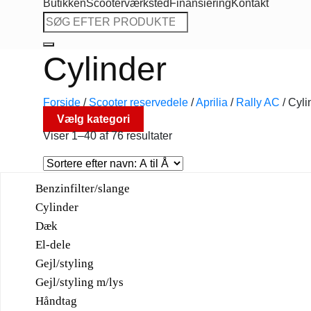
Butikken
Scooterværksted
Finansiering
Kontakt
Søg
efter:
Cylinder
Forside
/
Scooter reservedele
/
Aprilia
/
Rally AC
/
Cyli
Vælg kategori
Viser 1–40 af 76 resultater
Benzinfilter/slange
Cylinder
Dæk
El-dele
Gejl/styling
Gejl/styling m/lys
Håndtag