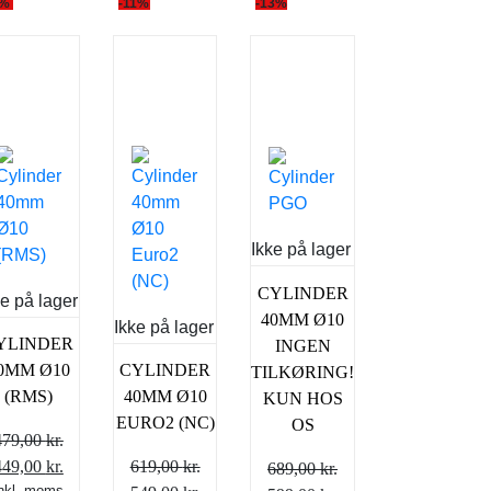
6%
-11%
-13%
Ikke på lager
CYLINDER
ke på lager
40MM Ø10
Ikke på lager
YLINDER
INGEN
0MM Ø10
CYLINDER
TILKØRING!
(RMS)
40MM Ø10
KUN HOS
EURO2 (NC)
OS
479,00
kr.
Den
Den
449,00
kr.
619,00
kr.
689,00
kr.
inkl. moms