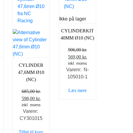
Ikke på lager
CYLINDERKIT
40MM Ø10 (NC)
906,00
kr.
Den
Den
569,00
kr.
oprindelige
inkl. moms
aktuelle
CYLINDER
Varenr: N-
pris
pris
47,6MM Ø10
105010-1
var:
er:
(NC)
906,00 kr..
569,00 kr..
Læs mere
685,00
kr.
n
Den
Den
598,00
kr.
tuelle
oprindelige
inkl. moms
aktuelle
0
Varenr:
s
pris
pris
CY301015
var:
er:
,00 kr..
685,00 kr..
598,00 kr..
Tilføj til kurv