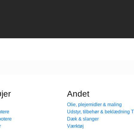
jer
Andet
Olie, plejemidler & maling
tere
Udstyr, tilbehør & beklædning
ootere
Dæk & slanger
r
Værktøj