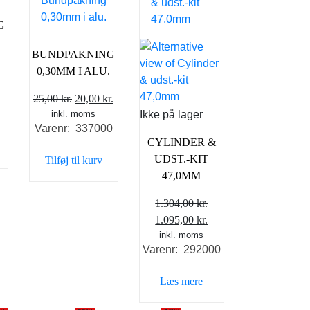
G
BUNDPAKNING
0,30MM I ALU.
Den
Den
25,00
kr.
20,00
kr.
inkl. moms
oprindelige
aktuelle
Ikke på lager
Varenr: 337000
pris
pris
CYLINDER &
var:
er:
UDST.-KIT
Tilføj til kurv
25,00 kr..
20,00 kr..
47,0MM
1.304,00
kr.
Den
Den
1.095,00
kr.
oprindelige
inkl. moms
aktuelle
Varenr: 292000
pris
pris
var:
er:
Læs mere
1.304,00 kr..
1.095,00 kr..