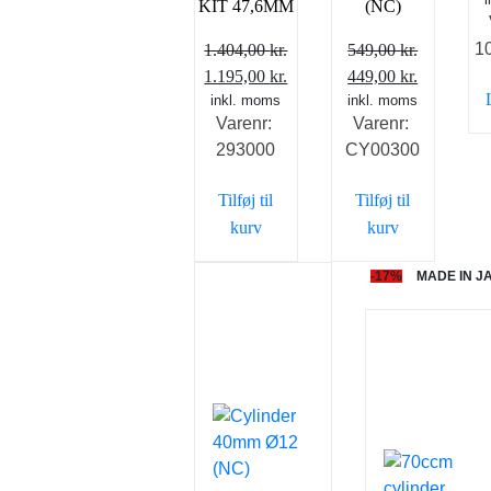
KIT 47,6MM
(NC)
p
1
1.404,00
kr.
549,00
kr.
v
Den
Den
Den
Den
1.195,00
kr.
449,00
kr.
4
oprindelige
inkl. moms
aktuelle
oprindelige
inkl. moms
aktuelle
Varenr:
Varenr:
pris
pris
pris
pris
293000
CY00300
var:
er:
var:
er:
1.404,00 kr..
1.195,00 kr..
549,00 kr..
449,00 kr.
Tilføj til
Tilføj til
kurv
kurv
-17%
MADE IN J