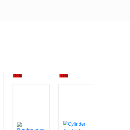
-20%
-16%