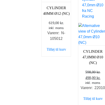
CYLINDER
40MM Ø12 (NC)
619,00
kr.
inkl. moms
Varenr: N-
105012
Tilføj til kurv
CYLINDER
47,0MM Ø10
(NC)
598,00
kr.
Den
De
498,00
kr.
oprindelige
inkl. moms
ak
Varenr: 2201
pris
pri
var:
er:
Tilføj til kurv
598,00 kr..
498