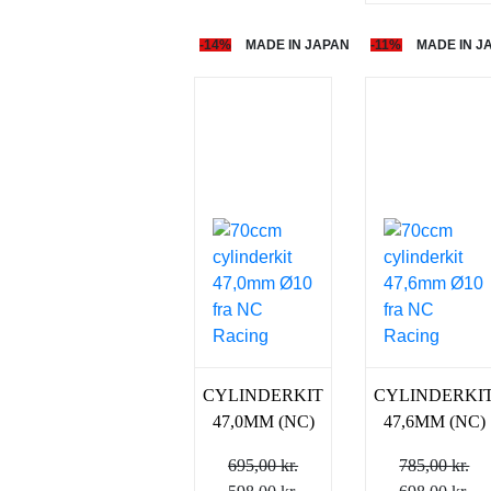
-14%
MADE IN JAPAN
-11%
MADE IN J
CYLINDERKIT
CYLINDERKI
47,0MM (NC)
47,6MM (NC)
695,00
kr.
785,00
kr.
Den
Den
Den
De