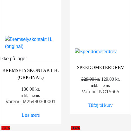
Ikke på lager
SPEEDOMETERDREV
BREMSELYSKONTAKT H.
(ORIGINAL)
Den
Den
229,00
kr.
129,00
kr.
inkl. moms
oprindelige
aktue
130,00
kr.
Varenr: NC15665
pris
pris
inkl. moms
var:
er:
Varenr: M25480300001
Tilføj til kurv
229,00 kr..
129,0
Læs mere
-31%
-14%