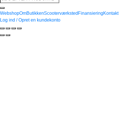
efter:
Webshop
Om
Butikken
Scooterværksted
Finansiering
Kontakt
Log ind / Opret en kundekonto