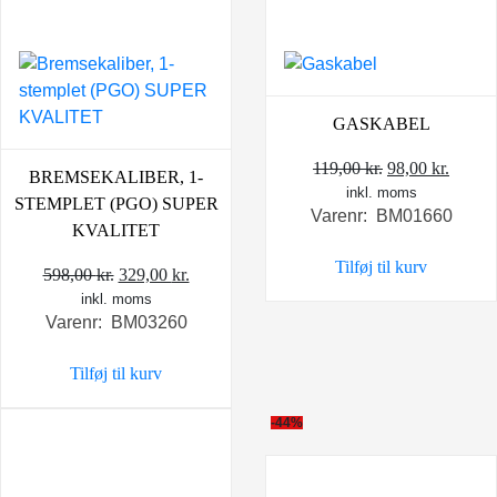
GASKABEL
Den
Den
119,00
kr.
98,00
kr.
BREMSEKALIBER, 1-
inkl. moms
oprindelige
aktuel
STEMPLET (PGO) SUPER
Varenr: BM01660
pris
pris
KVALITET
var:
er:
Tilføj til kurv
Den
Den
119,00 kr..
98,00 
598,00
kr.
329,00
kr.
inkl. moms
oprindelige
aktuelle
Varenr: BM03260
pris
pris
var:
er:
Tilføj til kurv
598,00 kr..
329,00 kr..
-44%