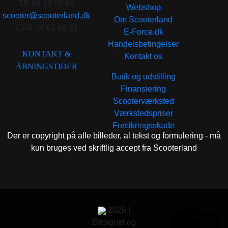
Tlf. 98 18 99 64
Webshop
scooter@scooterland.dk
Om Scooterland
CVR 34 61 86 31
E-Force.dk
Handelsbetingelser
KONTAKT &
Kontakt os
ÅBNINGSTIDER
Butik og udstilling
Finansiering
Scooterværksted
Værkstedspriser
Forsikringsskade
Der er copyright på alle billeder, al tekst og formulering - må
kun bruges ved skriftlig accept fra Scooterland
2026 |
Designet og