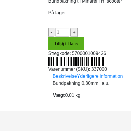
Bundpakning til Minarelli H. scooter
var:
er:
25,00 kr..
20,00 kr..
På lager
Bundpakning
0,30mm
Tilføj til kurv
i
alu.
Stregkode:
5700001009426
antal
Varenummer (SKU):
337000
Beskrivelse
Yderligere information
Bundpakning 0,30mm i alu.
Vægt
0,01 kg