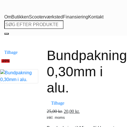
Om
Butikken
Scooterværksted
Finansiering
Kontakt
Søg
efter:
Bundpakning
Tilbage
-20%
0,30mm i
alu.
Tilbage
Den
Den
25,00
kr.
20,00
kr.
inkl. moms
oprindelige
aktuelle
pris
pris