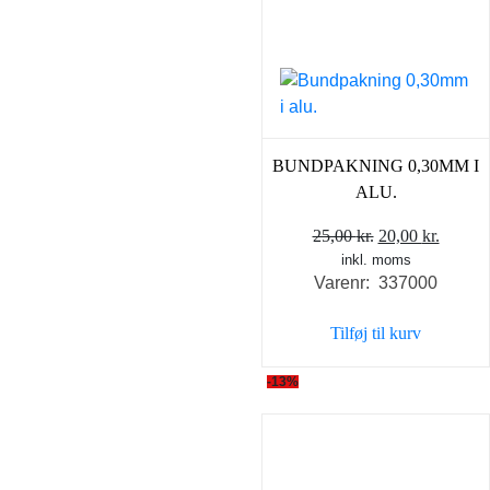
BUNDPAKNING 0,30MM I
ALU.
Den
Den
25,00
kr.
20,00
kr.
inkl. moms
oprindelige
aktuel
Varenr: 337000
pris
pris
var:
er:
Tilføj til kurv
25,00 kr..
20,00 k
-13%