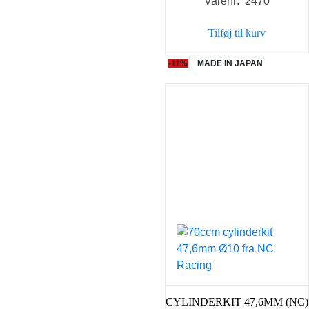
Varenr: 2470
pris
pris
var:
er:
Tilføj til kurv
695,00 kr..
598,0
-11%
MADE IN JAPAN
CYLINDERKIT 47,6MM (NC)