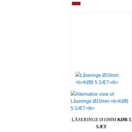
-47%
LÅSERINGE Ø10MM
KØB 5
SÆT