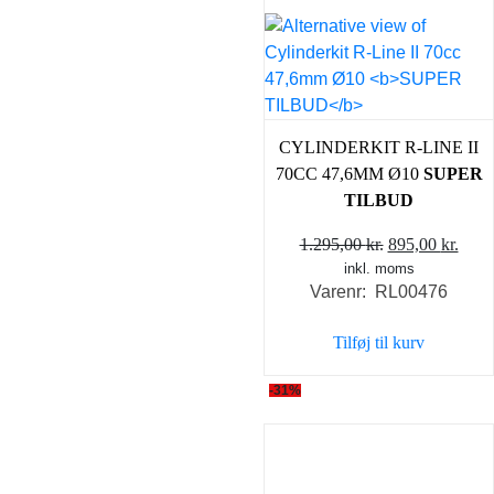
CYLINDERKIT R-LINE II
70CC 47,6MM Ø10
SUPER
TILBUD
Den
Den
1.295,00
kr.
895,00
kr.
inkl. moms
oprindelige
aktu
Varenr: RL00476
pris
pris
var:
er:
Tilføj til kurv
1.295,00 kr..
895,0
-31%