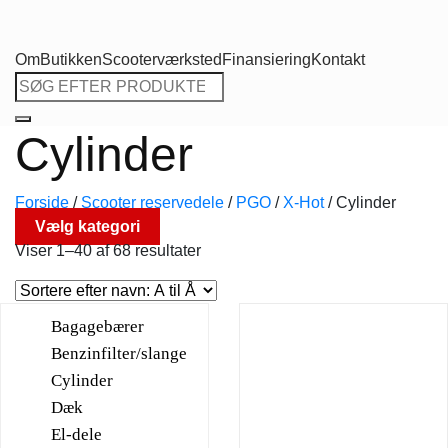
Om
Butikken
Scooterværksted
Finansiering
Kontakt
Søg
efter:
Cylinder
Forside
/
Scooter reservedele
/
PGO
/
X-Hot
/
Cylinder
Vælg kategori
Viser 1–40 af 68 resultater
Bagagebærer
Benzinfilter/slange
Cylinder
Dæk
El-dele