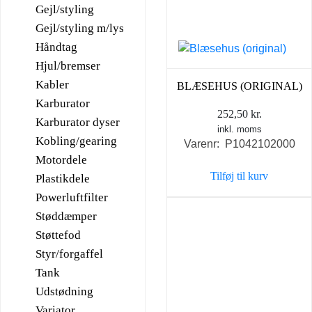
Gejl/styling
Gejl/styling m/lys
Håndtag
Hjul/bremser
Kabler
BLÆSEHUS (ORIGINAL)
Karburator
252,50
kr.
Karburator dyser
inkl. moms
Kobling/gearing
Varenr: P1042102000
Motordele
Tilføj til kurv
Plastikdele
Powerluftfilter
Støddæmper
Støttefod
Styr/forgaffel
Tank
Udstødning
Variator