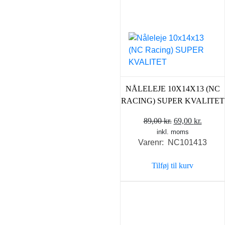
NÅLELEJE 10X14X13 (NC
RACING) SUPER KVALITET
Den
Den
89,00
kr.
69,00
kr.
inkl. moms
oprindelige
aktuel
Varenr: NC101413
pris
pris
var:
er:
Tilføj til kurv
89,00 kr..
69,00 k