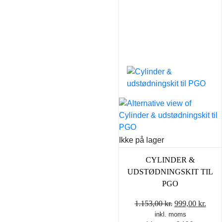
Ikke på lager
CYLINDER &
UDSTØDNINGSKIT TIL
PGO
Den
Den
1.153,00
kr.
999,00
kr.
inkl. moms
oprindelige
aktu