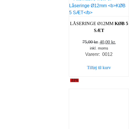
LÅSERINGE Ø12MM
KØB 5
SÆT
Den
Den
75,00
kr.
40,00
kr.
inkl. moms
oprindelige
aktuel
Varenr: 0012
pris
pris
var:
er:
Tilføj til kurv
75,00 kr..
40,00 k
-22%