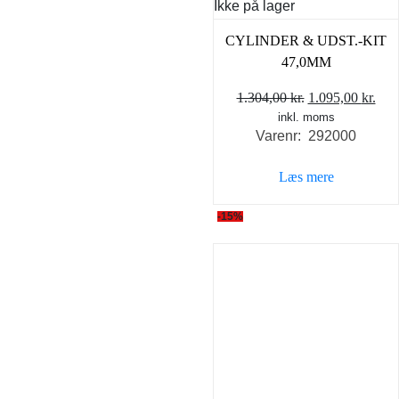
Ikke på lager
CYLINDER & UDST.-KIT
47,0MM
Den
De
1.304,00
kr.
1.095,00
kr.
inkl. moms
oprindelige
akt
Varenr: 292000
pris
pris
var:
er:
Læs mere
1.304,00 kr..
1.09
-15%