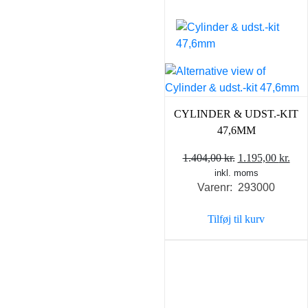
CYLINDER & UDST.-KIT
47,6MM
Den
De
1.404,00
kr.
1.195,00
kr.
inkl. moms
oprindelige
akt
Varenr: 293000
pris
pris
var:
er:
Tilføj til kurv
1.404,00 kr..
1.19