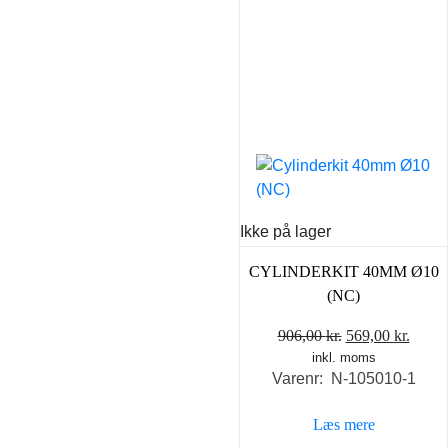
Ikke på lager
CYLINDERKIT 40MM Ø10
(NC)
Den
Den
906,00
kr.
569,00
kr.
inkl. moms
oprindelige
aktue
Varenr: N-105010-1
pris
pris
var:
er:
Læs mere
906,00 kr..
569,0