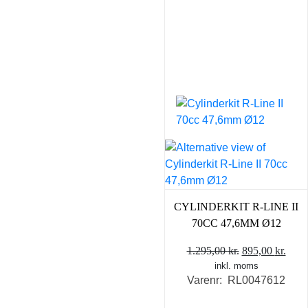
CYLINDERKIT R-LINE II
70CC 47,6MM Ø12
Den
Den
1.295,00
kr.
895,00
kr.
inkl. moms
oprindelige
aktu
Varenr: RL0047612
pris
pris
var:
er: