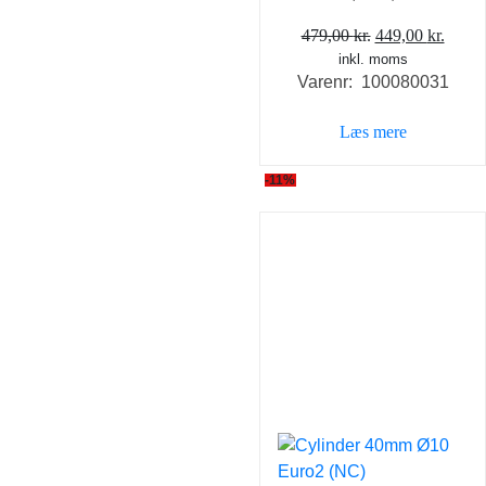
Den
Den
479,00
kr.
449,00
kr.
inkl. moms
oprindelige
aktue
Varenr: 100080031
pris
pris
var:
er:
Læs mere
479,00 kr..
449,0
-11%