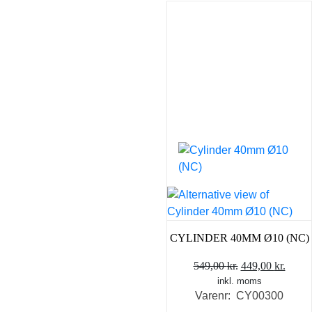
CYLINDER 40MM Ø10 (NC)
Den
Den
549,00
kr.
449,00
kr.
inkl. moms
oprindelige
aktue
Varenr: CY00300
pris
pris