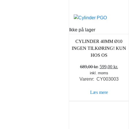
Ikke på lager
CYLINDER 40MM Ø10
INGEN TILKØRING! KUN
HOS OS
Den
Den
689,00
kr.
599,00
kr.
inkl. moms
oprindelige
aktue
Varenr: CY003003
pris
pris
var:
er:
Læs mere
689,00 kr..
599,0