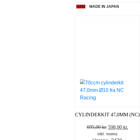
-14%
MADE IN JAPAN
CYLINDERKIT 47,0MM (NC)
Den
Den
695,00
kr.
598,00
kr.
inkl. moms
oprindelige
aktue