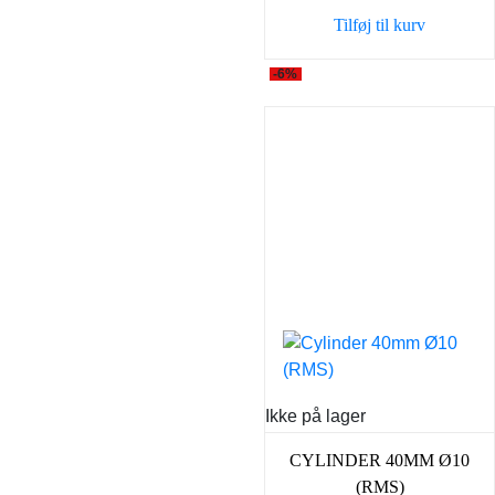
var:
er:
Tilføj til kurv
549,00 kr..
449,0
-6%
Ikke på lager
CYLINDER 40MM Ø10
(RMS)