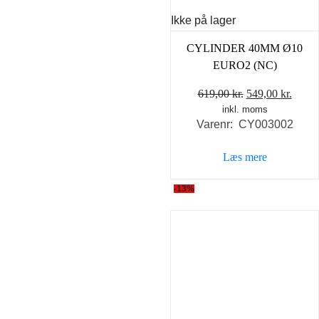
Ikke på lager
CYLINDER 40MM Ø10
EURO2 (NC)
Den
Den
619,00
kr.
549,00
kr.
inkl. moms
oprindelige
aktue
Varenr: CY003002
pris
pris
var:
er:
Læs mere
619,00 kr..
549,0
-13%