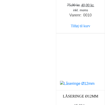
Den
Den
75,00
kr.
40,00
kr.
inkl. moms
oprindelige
aktuel
Varenr: 0010
pris
pris
var:
er:
Tilføj til kurv
75,00 kr..
40,00 k
LÅSERINGE Ø12MM