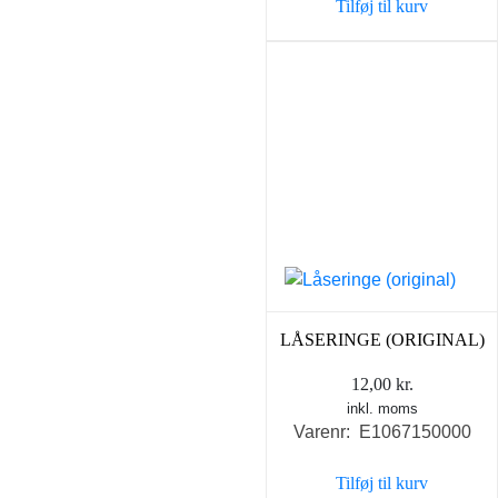
Tilføj til kurv
1.295,00 kr..
895,0
LÅSERINGE (ORIGINAL)
12,00
kr.
inkl. moms
Varenr: E1067150000
Tilføj til kurv