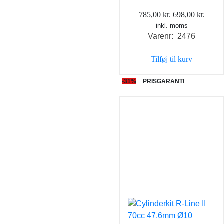
Den
Den
785,00
kr.
698,00
kr.
inkl. moms
oprindelige
aktue
Varenr: 2476
pris
pris
var:
er:
Tilføj til kurv
785,00 kr..
698,0
-31%
PRISGARANTI