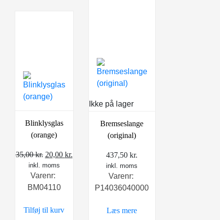
Ikke på lager
Blinklysglas
Bremseslange
(orange)
(original)
Den
Den
35,00
kr.
20,00
kr.
437,50
kr.
inkl. moms
oprindelige
aktuelle
inkl. moms
Varenr:
Varenr:
pris
pris
BM04110
P14036040000
var:
er:
35,00 kr..
20,00 kr..
Tilføj til kurv
Læs mere
lle