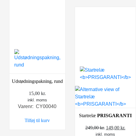
Udstødningspakning, rund
15,00
kr.
inkl. moms
Varenr: CY00040
Startrelæ
PRISGARANTI
Tilføj til kurv
Den
Den
249,00
kr.
149,00
kr.
inkl. moms
oprindelige
aktue