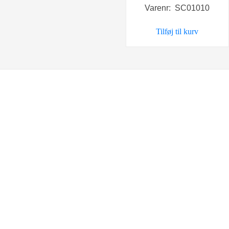
Varenr: SC01010
pris
pris
var:
er:
Tilføj til kurv
249,00 kr..
149,0