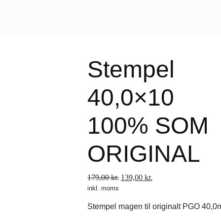
Stempel
40,0×10
100% SOM
ORIGINAL
Den
Den
179,00
kr.
139,00
kr.
inkl. moms
oprindelige
aktuelle
pris
pris
Stempel magen til originalt PGO 40,0m
var:
er: