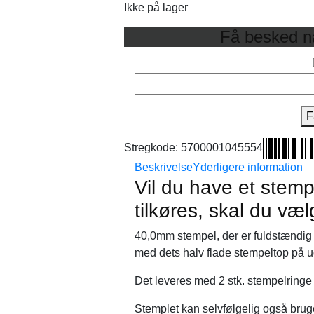
179,00 kr..
139,00 kr..
Ikke på lager
Få besked nå
F
Stregkode:
5700001045554
Beskrivelse
Yderligere information
Vil du have et stemp
tilkøres, skal du v
40,0mm stempel, der er fuldstændig 
med dets halv flade stempeltop på 
Det leveres med 2 stk. stempelringe
Stemplet kan selvfølgelig også bruge