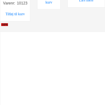
Læs mere
kurv
Varenr: 10123
pris
pris
var:
er:
Tilføj til kurv
39,00 kr..
19,00 kr..
-10%