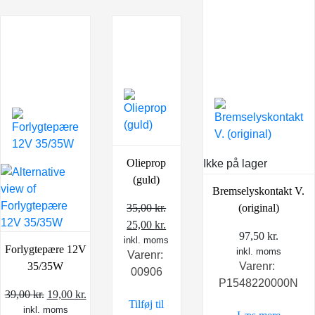
Olieprop
Ikke på lager
(guld)
Bremselyskontakt V.
35,00
kr.
(original)
Den
Den
25,00
kr.
97,50
kr.
inkl. moms
oprindelige
aktuelle
Forlygtepære 12V
inkl. moms
Varenr:
pris
pris
35/35W
Varenr:
00906
var:
er:
P1548220000N
35,00 kr..
25,00 kr..
Den
Den
39,00
kr.
19,00
kr.
Tilføj til
inkl. moms
oprindelige
aktuelle