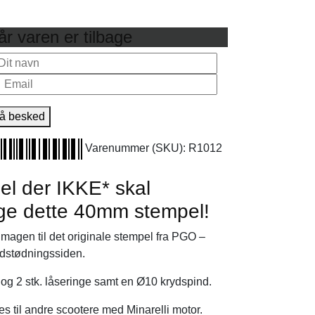
r varen er tilbage
å besked
Varenummer (SKU):
R1012
el der IKKE* skal
ælge dette 40mm stempel!
magen til det originale stempel fra PGO –
udstødningssiden.
 og 2 stk. låseringe samt en Ø10 krydspind.
s til andre scootere med Minarelli motor.