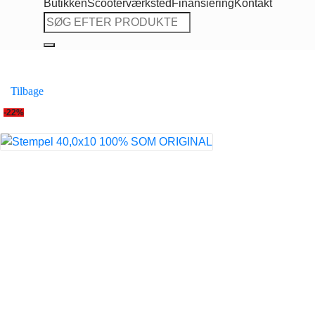
Butikken
Scooterværksted
Finansiering
Kontakt
Søg
efter:
Tilbage
-22%