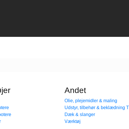
jer
Andet
Olie, plejemidler & maling
tere
Udstyr, tilbehør & beklædning
ootere
Dæk & slanger
r
Værktøj