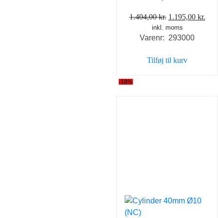
Den
De
1.404,00
kr.
1.195,00
kr.
inkl. moms
oprindelige
akt
Varenr: 293000
pris
pris
var:
er:
Tilføj til kurv
1.404,00 kr..
1.19
-18%