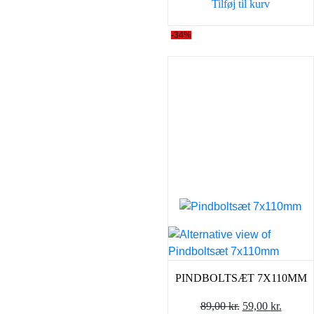
Tilføj til kurv
-34%
PINDBOLTSÆT 7X110MM
Den
Den
89,00
kr.
59,00
kr.