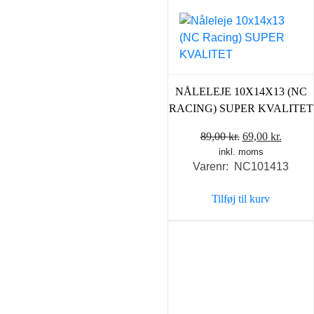
NÅLELEJE 10X14X13 (NC
RACING) SUPER KVALITET
Den
Den
89,00
kr.
69,00
kr.
inkl. moms
oprindelige
aktuel
Varenr: NC101413
pris
pris
var:
er:
Tilføj til kurv
89,00 kr..
69,00 k