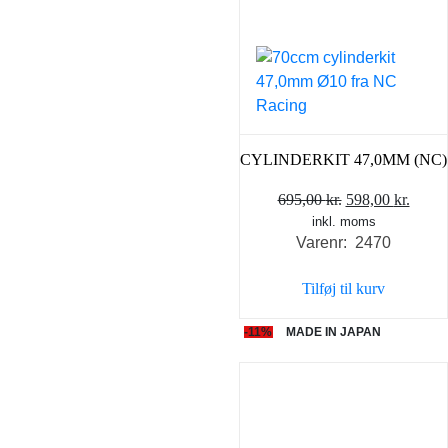
CYLINDERKIT 47,0MM (NC)
Den
Den
695,00
kr.
598,00
kr.
inkl. moms
oprindelige
aktue
Varenr: 2470
pris
pris
var:
er:
Tilføj til kurv
695,00 kr..
598,0
-11%
MADE IN JAPAN