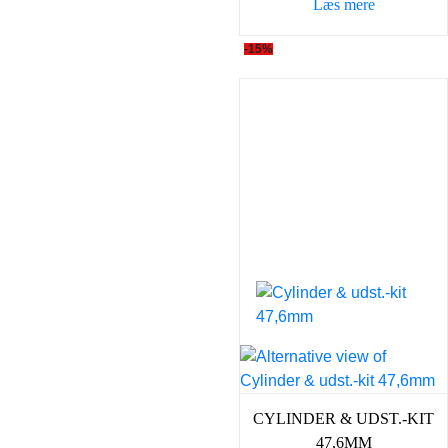
Læs mere
1.304,00 kr..
1.09
-15%
CYLINDER & UDST.-KIT
47,6MM