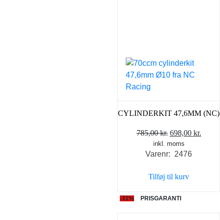
CYLINDERKIT 47,6MM (NC)
Den
Den
785,00
kr.
698,00
kr.
inkl. moms
oprindelige
aktue
Varenr: 2476
pris
pris
var:
er:
Tilføj til kurv
785,00 kr..
698,0
-31%
PRISGARANTI