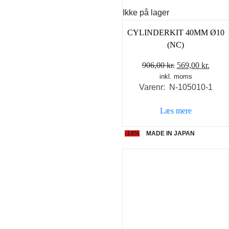
Ikke på lager
CYLINDERKIT 40MM Ø10
(NC)
Den
Den
906,00
kr.
569,00
kr.
inkl. moms
oprindelige
aktue
Varenr: N-105010-1
pris
pris
var:
er:
Læs mere
906,00 kr..
569,0
-14%
MADE IN JAPAN