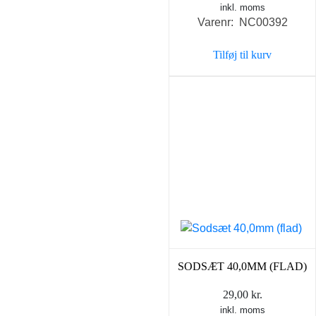
inkl. moms
oprindelige
aktuel
Varenr: NC00392
pris
pris
var:
er:
Tilføj til kurv
89,00 kr..
59,00 k
SODSÆT 40,0MM (FLAD)
29,00
kr.
inkl. moms