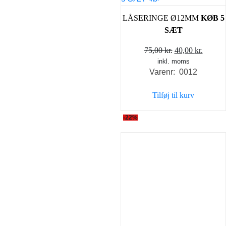
LÅSERINGE Ø12MM
KØB 5
SÆT
Den
Den
75,00
kr.
40,00
kr.
inkl. moms
oprindelige
aktuel
Varenr: 0012
pris
pris
var:
er:
Tilføj til kurv
75,00 kr..
40,00 k
-22%