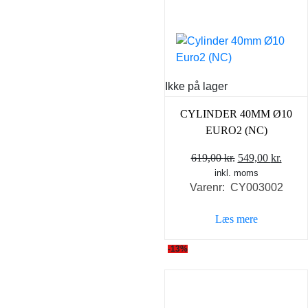
Ikke på lager
CYLINDER 40MM Ø10
EURO2 (NC)
Den
Den
619,00
kr.
549,00
kr.
inkl. moms
oprindelige
aktue
Varenr: CY003002
pris
pris
var:
er:
Læs mere
619,00 kr..
549,0
-13%