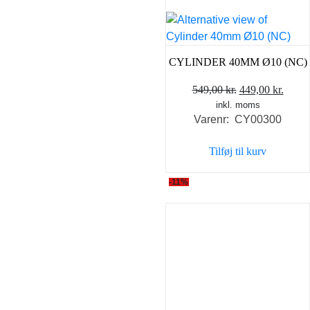
CYLINDER 40MM Ø10 (NC)
Den
Den
549,00
kr.
449,00
kr.
inkl. moms
oprindelige
aktue
Varenr: CY00300
pris
pris
var:
er:
Tilføj til kurv
549,00 kr..
449,0
-11%