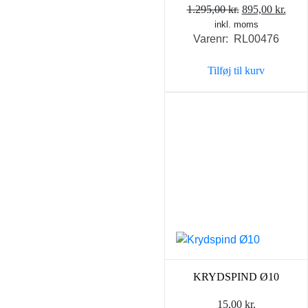
Den
Den
1.295,00
kr.
895,00
kr.
inkl. moms
oprindelige
aktu
Varenr: RL00476
pris
pris
var:
er:
Tilføj til kurv
1.295,00 kr..
895,0
KRYDSPIND Ø10
15,00
kr.