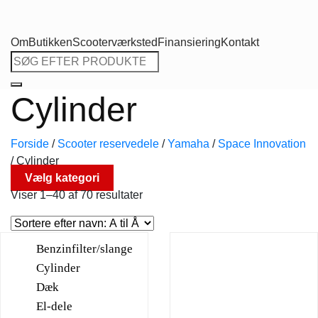
Om
Butikken
Scooterværksted
Finansiering
Kontakt
Søg
efter:
Cylinder
Forside
/
Scooter reservedele
/
Yamaha
/
Space Innovation
/
Cylinder
Vælg kategori
Viser 1–40 af 70 resultater
Benzinfilter/slange
Cylinder
Dæk
El-dele