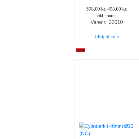
Den
Den
598,00
kr.
498,00
kr.
inkl. moms
oprindelige
aktue
Varenr: 22010
pris
pris
var:
er:
Tilføj til kurv
598,00 kr..
498,0
-37%