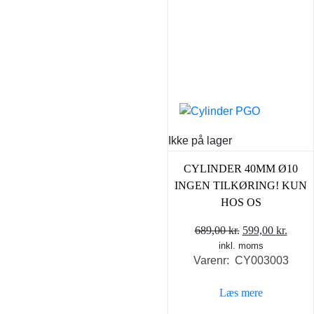
Ikke på lager
CYLINDER 40MM Ø10
INGEN TILKØRING! KUN
HOS OS
Den
Den
689,00
kr.
599,00
kr.
inkl. moms
oprindelige
aktue
Varenr: CY003003
pris
pris
var:
er:
Læs mere
689,00 kr..
599,0