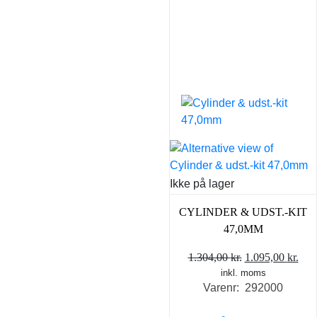
Ikke på lager
CYLINDER & UDST.-KIT
47,0MM
Den
De
1.304,00
kr.
1.095,00
kr.
inkl. moms
oprindelige
akt
Varenr: 292000
pris
pris
var:
er: